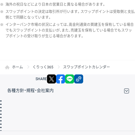
※
海外の祝日などにより日本の営業日と異なる場合があります。
※
スワップポイントの決定は取引所が行います。スワップポイントは受取側と支払
側とで同額となっています。
※
インターバンク市場の状況によっては、高金利通貨の買建玉を保有している場合
でもスワップポイントの支払いが、また、売建玉を保有している場合でもスワッ
プポイントの受け取りが生じる場合があります。
ホーム
くりっく365
スワップポイントカレンダー
X
facebook
LINE
リンクをコピー
SHARE
各種方針・規程・会社案内
取引規程・約款
サイトマップ
その他のご案内
個人情報保護方針
最良執行方針
サイトのご利用について
ディスクレイマー
信託保全
リスク説明
会社案内