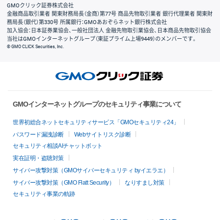
GMOクリック証券株式会社
金融商品取引業者 関東財務局長（金商）第77号 商品先物取引業者 銀行代理業者 関東財
務局長（銀代）第330号 所属銀行：GMOあおぞらネット銀行株式会社
加入協会：日本証券業協会、一般社団法人 金融先物取引業協会、日本商品先物取引協会
当社はGMOインターネットグループ（東証プライム上場9449）のメンバーです。
© GMO CLICK Securities, Inc.
GMOインターネットグループのセキュリティ事業について
世界初総合ネットセキュリティサービス「GMOセキュリティ24」
パスワード漏洩診断
Webサイトリスク診断
セキュリティ相談AIチャットボット
実在証明・盗聴対策
サイバー攻撃対策（GMOサイバーセキュリティ byイエラエ）
サイバー攻撃対策（GMO Flatt Security）
なりすまし対策
セキュリティ事業の軌跡