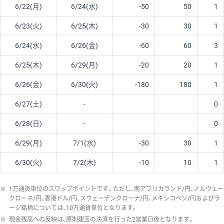
6/22(月)
6/24(水)
-50
50
1
6/23(火)
6/25(木)
-30
30
1
6/24(水)
6/26(金)
-60
60
3
6/25(木)
6/29(月)
-20
20
1
6/26(金)
6/30(火)
-180
180
1
6/27(土)
-
0
6/28(日)
-
0
6/29(月)
7/1(水)
-30
30
1
6/30(火)
7/2(木)
-10
10
1
※
1万通貨単位のスワップポイントです。ただし、南アフリカランド/円、ノルウェー
クローネ/円、香港ドル/円、スウェーデンクローナ/円、メキシコペソ/円およびラ
ージ銘柄については、10万通貨単位となります。
※
現金残高への反映は、原則建玉の決済を行った2営業日後となります。