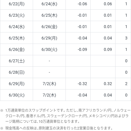
6/22(月)
6/24(水)
-0.06
0.06
1
6/23(火)
6/25(木)
-0.01
0.01
1
6/24(水)
6/26(金)
-0.01
0.01
1
6/25(木)
6/29(月)
-0.04
0.04
3
6/26(金)
6/30(火)
-0.09
0.09
1
6/27(土)
-
0
6/28(日)
-
0
6/29(月)
7/2(木)
-0.32
0.32
2
6/30(火)
7/2(木)
-0.04
0.04
0
※
1万通貨単位のスワップポイントです。ただし、南アフリカランド/円、ノルウェー
クローネ/円、香港ドル/円、スウェーデンクローナ/円、メキシコペソ/円およびラ
ージ銘柄については、10万通貨単位となります。
※
現金残高への反映は、原則建玉の決済を行った2営業日後となります。