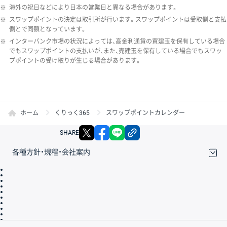
※
海外の祝日などにより日本の営業日と異なる場合があります。
※
スワップポイントの決定は取引所が行います。スワップポイントは受取側と支払
側とで同額となっています。
※
インターバンク市場の状況によっては、高金利通貨の買建玉を保有している場合
でもスワップポイントの支払いが、また、売建玉を保有している場合でもスワッ
プポイントの受け取りが生じる場合があります。
ホーム
くりっく365
スワップポイントカレンダー
X
facebook
LINE
リンクをコピー
SHARE
各種方針・規程・会社案内
取引規程・約款
サイトマップ
その他のご案内
個人情報保護方針
最良執行方針
サイトのご利用について
ディスクレイマー
信託保全
リスク説明
会社案内