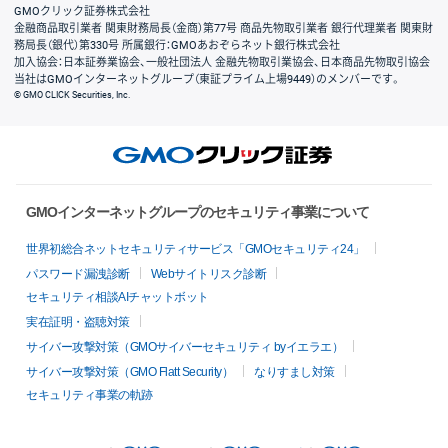
GMOクリック証券株式会社
金融商品取引業者 関東財務局長（金商）第77号 商品先物取引業者 銀行代理業者 関東財
務局長（銀代）第330号 所属銀行：GMOあおぞらネット銀行株式会社
加入協会：日本証券業協会、一般社団法人 金融先物取引業協会、日本商品先物取引協会
当社はGMOインターネットグループ（東証プライム上場9449）のメンバーです。
© GMO CLICK Securities, Inc.
GMOインターネットグループのセキュリティ事業について
世界初総合ネットセキュリティサービス「GMOセキュリティ24」
パスワード漏洩診断
Webサイトリスク診断
セキュリティ相談AIチャットボット
実在証明・盗聴対策
サイバー攻撃対策（GMOサイバーセキュリティ byイエラエ）
サイバー攻撃対策（GMO Flatt Security）
なりすまし対策
セキュリティ事業の軌跡