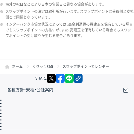
※
海外の祝日などにより日本の営業日と異なる場合があります。
※
スワップポイントの決定は取引所が行います。スワップポイントは受取側と支払
側とで同額となっています。
※
インターバンク市場の状況によっては、高金利通貨の買建玉を保有している場合
でもスワップポイントの支払いが、また、売建玉を保有している場合でもスワッ
プポイントの受け取りが生じる場合があります。
ホーム
くりっく365
スワップポイントカレンダー
X
facebook
LINE
リンクをコピー
SHARE
各種方針・規程・会社案内
取引規程・約款
サイトマップ
その他のご案内
個人情報保護方針
最良執行方針
サイトのご利用について
ディスクレイマー
信託保全
リスク説明
会社案内