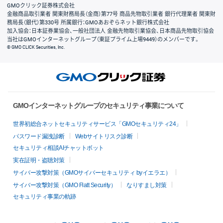
GMOクリック証券株式会社
金融商品取引業者 関東財務局長（金商）第77号 商品先物取引業者 銀行代理業者 関東財
務局長（銀代）第330号 所属銀行：GMOあおぞらネット銀行株式会社
加入協会：日本証券業協会、一般社団法人 金融先物取引業協会、日本商品先物取引協会
当社はGMOインターネットグループ（東証プライム上場9449）のメンバーです。
© GMO CLICK Securities, Inc.
GMOインターネットグループのセキュリティ事業について
世界初総合ネットセキュリティサービス「GMOセキュリティ24」
パスワード漏洩診断
Webサイトリスク診断
セキュリティ相談AIチャットボット
実在証明・盗聴対策
サイバー攻撃対策（GMOサイバーセキュリティ byイエラエ）
サイバー攻撃対策（GMO Flatt Security）
なりすまし対策
セキュリティ事業の軌跡