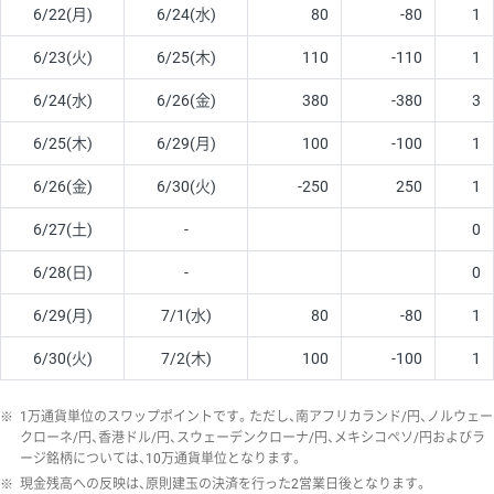
6/22(月)
6/24(水)
80
-80
1
6/23(火)
6/25(木)
110
-110
1
6/24(水)
6/26(金)
380
-380
3
6/25(木)
6/29(月)
100
-100
1
6/26(金)
6/30(火)
-250
250
1
6/27(土)
-
0
6/28(日)
-
0
6/29(月)
7/1(水)
80
-80
1
6/30(火)
7/2(木)
100
-100
1
※
1万通貨単位のスワップポイントです。ただし、南アフリカランド/円、ノルウェー
クローネ/円、香港ドル/円、スウェーデンクローナ/円、メキシコペソ/円およびラ
ージ銘柄については、10万通貨単位となります。
※
現金残高への反映は、原則建玉の決済を行った2営業日後となります。