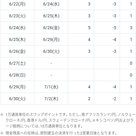
6/22(月)
6/24(水)
3
-3
1
6/23(火)
6/25(木)
3
-3
1
6/24(水)
6/26(金)
5
-5
3
6/25(木)
6/29(月)
4
-4
1
6/26(金)
6/30(火)
3
-3
1
6/27(土)
-
0
6/28(日)
-
0
6/29(月)
7/1(水)
4
-4
1
6/30(火)
7/2(木)
2
-2
1
※
1万通貨単位のスワップポイントです。ただし、南アフリカランド/円、ノルウェー
クローネ/円、香港ドル/円、スウェーデンクローナ/円、メキシコペソ/円およびラ
ージ銘柄については、10万通貨単位となります。
※
現金残高への反映は、原則建玉の決済を行った2営業日後となります。