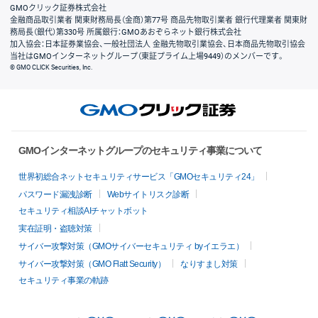
GMOクリック証券株式会社
金融商品取引業者 関東財務局長（金商）第77号 商品先物取引業者 銀行代理業者 関東財
務局長（銀代）第330号 所属銀行：GMOあおぞらネット銀行株式会社
加入協会：日本証券業協会、一般社団法人 金融先物取引業協会、日本商品先物取引協会
当社はGMOインターネットグループ（東証プライム上場9449）のメンバーです。
© GMO CLICK Securities, Inc.
GMOインターネットグループのセキュリティ事業について
世界初総合ネットセキュリティサービス「GMOセキュリティ24」
パスワード漏洩診断
Webサイトリスク診断
セキュリティ相談AIチャットボット
実在証明・盗聴対策
サイバー攻撃対策（GMOサイバーセキュリティ byイエラエ）
サイバー攻撃対策（GMO Flatt Security）
なりすまし対策
セキュリティ事業の軌跡