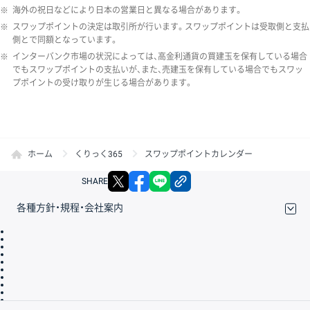
※
海外の祝日などにより日本の営業日と異なる場合があります。
※
スワップポイントの決定は取引所が行います。スワップポイントは受取側と支払
側とで同額となっています。
※
インターバンク市場の状況によっては、高金利通貨の買建玉を保有している場合
でもスワップポイントの支払いが、また、売建玉を保有している場合でもスワッ
プポイントの受け取りが生じる場合があります。
ホーム
くりっく365
スワップポイントカレンダー
X
facebook
LINE
リンクをコピー
SHARE
各種方針・規程・会社案内
取引規程・約款
サイトマップ
その他のご案内
個人情報保護方針
最良執行方針
サイトのご利用について
ディスクレイマー
信託保全
リスク説明
会社案内