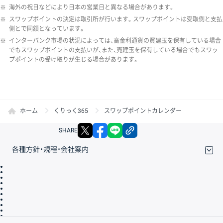
※
海外の祝日などにより日本の営業日と異なる場合があります。
※
スワップポイントの決定は取引所が行います。スワップポイントは受取側と支払
側とで同額となっています。
※
インターバンク市場の状況によっては、高金利通貨の買建玉を保有している場合
でもスワップポイントの支払いが、また、売建玉を保有している場合でもスワッ
プポイントの受け取りが生じる場合があります。
ホーム
くりっく365
スワップポイントカレンダー
X
facebook
LINE
リンクをコピー
SHARE
各種方針・規程・会社案内
取引規程・約款
サイトマップ
その他のご案内
個人情報保護方針
最良執行方針
サイトのご利用について
ディスクレイマー
信託保全
リスク説明
会社案内