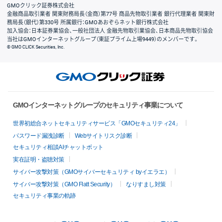
GMOクリック証券株式会社
金融商品取引業者 関東財務局長（金商）第77号 商品先物取引業者 銀行代理業者 関東財
務局長（銀代）第330号 所属銀行：GMOあおぞらネット銀行株式会社
加入協会：日本証券業協会、一般社団法人 金融先物取引業協会、日本商品先物取引協会
当社はGMOインターネットグループ（東証プライム上場9449）のメンバーです。
© GMO CLICK Securities, Inc.
GMOインターネットグループのセキュリティ事業について
世界初総合ネットセキュリティサービス「GMOセキュリティ24」
パスワード漏洩診断
Webサイトリスク診断
セキュリティ相談AIチャットボット
実在証明・盗聴対策
サイバー攻撃対策（GMOサイバーセキュリティ byイエラエ）
サイバー攻撃対策（GMO Flatt Security）
なりすまし対策
セキュリティ事業の軌跡