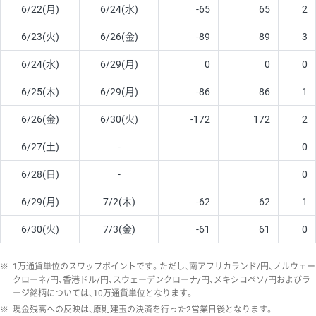
6/22(月)
6/24(水)
-65
65
2
6/23(火)
6/26(金)
-89
89
3
6/24(水)
6/29(月)
0
0
0
6/25(木)
6/29(月)
-86
86
1
6/26(金)
6/30(火)
-172
172
2
6/27(土)
-
0
6/28(日)
-
0
6/29(月)
7/2(木)
-62
62
1
6/30(火)
7/3(金)
-61
61
0
※
1万通貨単位のスワップポイントです。ただし、南アフリカランド/円、ノルウェー
クローネ/円、香港ドル/円、スウェーデンクローナ/円、メキシコペソ/円およびラ
ージ銘柄については、10万通貨単位となります。
※
現金残高への反映は、原則建玉の決済を行った2営業日後となります。