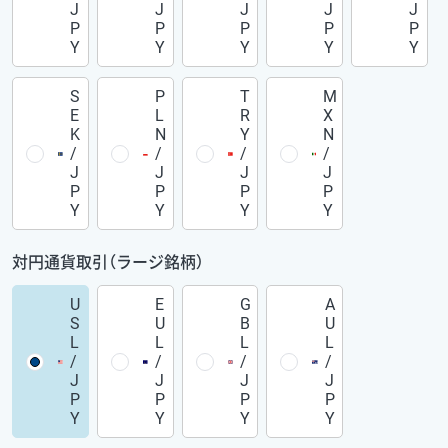
J
J
J
J
J
P
P
P
P
P
Y
Y
Y
Y
Y
S
P
T
M
E
L
R
X
K
N
Y
N
/
/
/
/
J
J
J
J
P
P
P
P
Y
Y
Y
Y
対円通貨取引（ラージ銘柄）
U
E
G
A
S
U
B
U
L
L
L
L
/
/
/
/
J
J
J
J
P
P
P
P
Y
Y
Y
Y