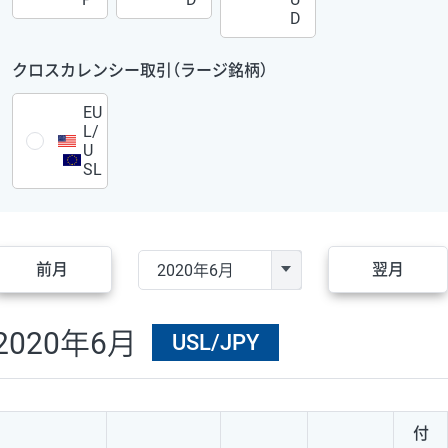
D
クロスカレンシー取引（ラージ銘柄）
EU
L/
U
SL
前月
翌月
2020年6月
USL/JPY
付