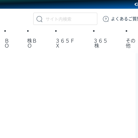
GMOクリック証券
よくある
ご質
Ｂ
株Ｂ
３６５Ｆ
３６５
その
Ｏ
Ｏ
Ｘ
株
他