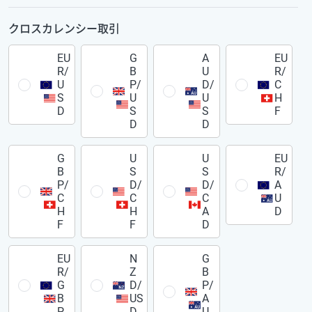
クロスカレンシー取引
EU
G
A
EU
R/
B
U
R/
U
P/
D/
C
S
U
U
H
D
S
S
F
D
D
G
U
U
EU
B
S
S
R/
P/
D/
D/
A
C
C
C
U
H
H
A
D
F
F
D
EU
N
G
R/
Z
B
G
D/
P/
B
US
A
P
D
U