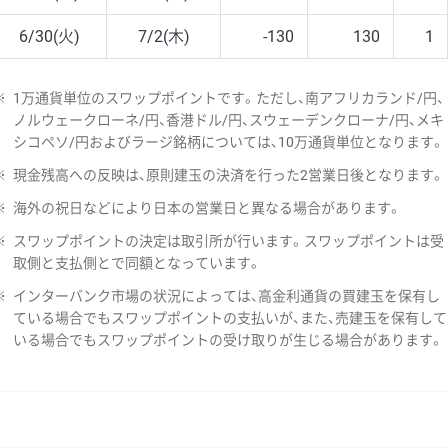
6/30(火)
7/2(木)
-130
130
1
※
1万通貨単位のスワップポイントです。ただし、南アフリカランド/円、
ノルウェークローネ/円、香港ドル/円、スウェーデンクローナ/円、メキ
シコペソ/円およびラージ銘柄については、10万通貨単位となります。
※
現金残高への反映は、原則建玉の決済を行った2営業日後となります。
※
海外の祝日などにより日本の営業日と異なる場合があります。
※
スワップポイントの決定は取引所が行います。スワップポイントは受
取側と支払側とで同額となっています。
※
インターバンク市場の状況によっては、高金利通貨の買建玉を保有し
ている場合でもスワップポイントの支払いが、また、売建玉を保有して
いる場合でもスワップポイントの受け取りが生じる場合があります。