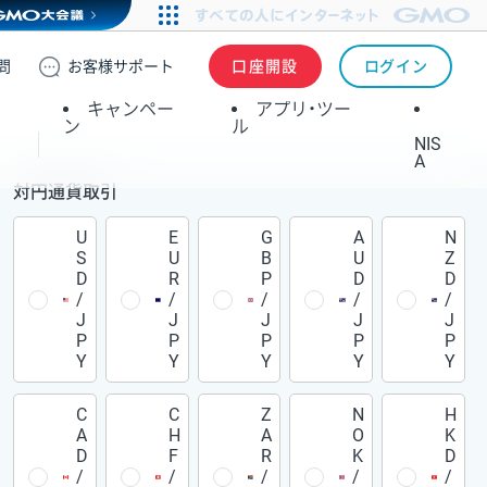
問
お客様
サポート
口座開設
ログイン
キャンペー
アプリ・ツー
ン
ル
NIS
A
対円通貨取引
U
E
G
A
N
S
U
B
U
Z
D
R
P
D
D
/
/
/
/
/
J
J
J
J
J
P
P
P
P
P
Y
Y
Y
Y
Y
C
C
Z
N
H
A
H
A
O
K
D
F
R
K
D
/
/
/
/
/