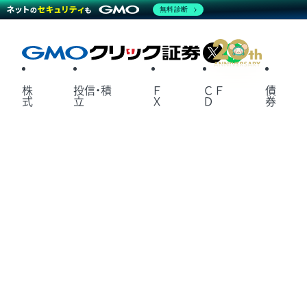
無料診断
X
LINE
株
投信・積
Ｆ
ＣＦ
債
式
立
Ｘ
Ｄ
券