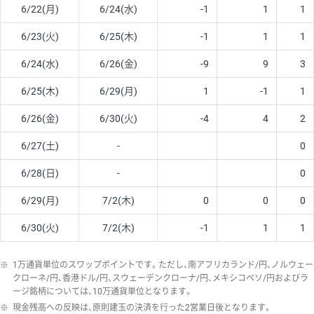
6/22(月)
6/24(水)
-1
1
1
6/23(火)
6/25(木)
-1
1
1
6/24(水)
6/26(金)
-9
9
3
6/25(木)
6/29(月)
1
-1
1
6/26(金)
6/30(火)
-4
4
2
6/27(土)
-
0
6/28(日)
-
0
6/29(月)
7/2(木)
0
0
0
6/30(火)
7/2(木)
-1
1
1
※
1万通貨単位のスワップポイントです。ただし、南アフリカランド/円、ノルウェー
クローネ/円、香港ドル/円、スウェーデンクローナ/円、メキシコペソ/円およびラ
ージ銘柄については、10万通貨単位となります。
※
現金残高への反映は、原則建玉の決済を行った2営業日後となります。