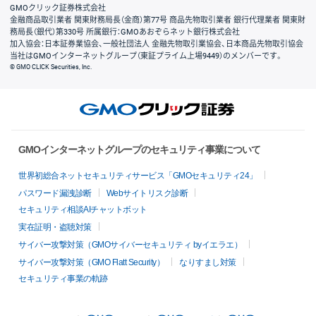
GMOクリック証券株式会社
金融商品取引業者 関東財務局長（金商）第77号 商品先物取引業者 銀行代理業者 関東財
務局長（銀代）第330号 所属銀行：GMOあおぞらネット銀行株式会社
加入協会：日本証券業協会、一般社団法人 金融先物取引業協会、日本商品先物取引協会
当社はGMOインターネットグループ（東証プライム上場9449）のメンバーです。
© GMO CLICK Securities, Inc.
GMOインターネットグループのセキュリティ事業について
世界初総合ネットセキュリティサービス「GMOセキュリティ24」
パスワード漏洩診断
Webサイトリスク診断
セキュリティ相談AIチャットボット
実在証明・盗聴対策
サイバー攻撃対策（GMOサイバーセキュリティ byイエラエ）
サイバー攻撃対策（GMO Flatt Security）
なりすまし対策
セキュリティ事業の軌跡