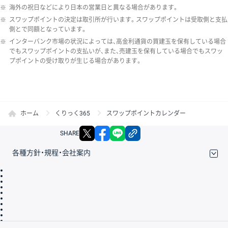
※
海外の祝日などにより日本の営業日と異なる場合があります。
※
スワップポイントの決定は取引所が行います。スワップポイントは受取側と支払
側とで同額となっています。
※
インターバンク市場の状況によっては、高金利通貨の買建玉を保有している場合
でもスワップポイントの支払いが、また、売建玉を保有している場合でもスワッ
プポイントの受け取りが生じる場合があります。
ホーム
くりっく365
スワップポイントカレンダー
X
facebook
LINE
リンクをコピー
SHARE
各種方針・規程・会社案内
取引規程・約款
サイトマップ
その他のご案内
個人情報保護方針
最良執行方針
サイトのご利用について
ディスクレイマー
信託保全
リスク説明
会社案内