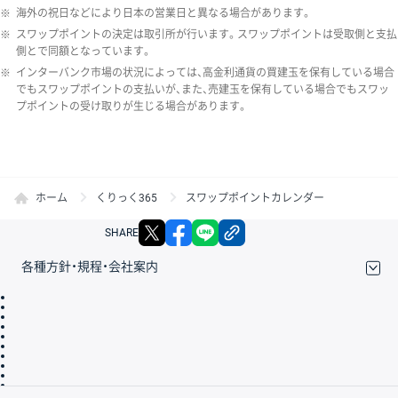
※
海外の祝日などにより日本の営業日と異なる場合があります。
※
スワップポイントの決定は取引所が行います。スワップポイントは受取側と支払
側とで同額となっています。
※
インターバンク市場の状況によっては、高金利通貨の買建玉を保有している場合
でもスワップポイントの支払いが、また、売建玉を保有している場合でもスワッ
プポイントの受け取りが生じる場合があります。
ホーム
くりっく365
スワップポイントカレンダー
X
facebook
LINE
リンクをコピー
SHARE
各種方針・規程・会社案内
取引規程・約款
サイトマップ
その他のご案内
個人情報保護方針
最良執行方針
サイトのご利用について
ディスクレイマー
信託保全
リスク説明
会社案内