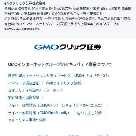
GMOクリック証券株式会社
金融商品取引業者 関東財務局長（金商）第77号 商品先物取引業者 銀行代理業者 関東財
務局長（銀代）第330号 所属銀行：GMOあおぞらネット銀行株式会社
加入協会：日本証券業協会、一般社団法人 金融先物取引業協会、日本商品先物取引協会
当社はGMOインターネットグループ（東証プライム上場9449）のメンバーです。
© GMO CLICK Securities, Inc.
GMOインターネットグループのセキュリティ事業について
世界初総合ネットセキュリティサービス「GMOセキュリティ24」
パスワード漏洩診断
Webサイトリスク診断
セキュリティ相談AIチャットボット
実在証明・盗聴対策
サイバー攻撃対策（GMOサイバーセキュリティ byイエラエ）
サイバー攻撃対策（GMO Flatt Security）
なりすまし対策
セキュリティ事業の軌跡