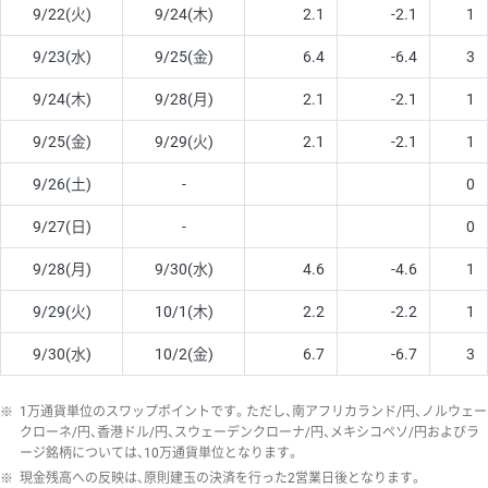
9/22(火)
9/24(木)
2.1
-2.1
1
9/23(水)
9/25(金)
6.4
-6.4
3
9/24(木)
9/28(月)
2.1
-2.1
1
9/25(金)
9/29(火)
2.1
-2.1
1
9/26(土)
-
0
9/27(日)
-
0
9/28(月)
9/30(水)
4.6
-4.6
1
9/29(火)
10/1(木)
2.2
-2.2
1
9/30(水)
10/2(金)
6.7
-6.7
3
※
1万通貨単位のスワップポイントです。ただし、南アフリカランド/円、ノルウェー
クローネ/円、香港ドル/円、スウェーデンクローナ/円、メキシコペソ/円およびラ
ージ銘柄については、10万通貨単位となります。
※
現金残高への反映は、原則建玉の決済を行った2営業日後となります。