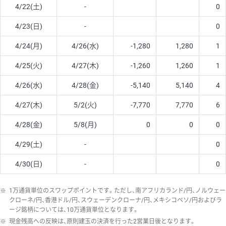
4/22(土)
-
0
4/23(日)
-
0
4/24(月)
4/26(水)
-1,280
1,280
1
4/25(火)
4/27(木)
-1,260
1,260
1
4/26(水)
4/28(金)
-5,140
5,140
4
4/27(木)
5/2(火)
-7,770
7,770
6
4/28(金)
5/8(月)
0
0
0
4/29(土)
-
0
4/30(日)
-
0
※
1万通貨単位のスワップポイントです。ただし、南アフリカランド/円、ノルウェー
クローネ/円、香港ドル/円、スウェーデンクローナ/円、メキシコペソ/円およびラ
ージ銘柄については、10万通貨単位となります。
※
現金残高への反映は、原則建玉の決済を行った2営業日後となります。