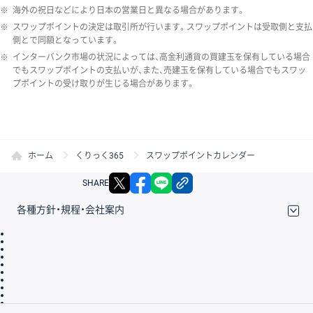
※
海外の祝日などにより日本の営業日と異なる場合があります。
※
スワップポイントの決定は取引所が行います。スワップポイントは受取側と支払
側とで同額となっています。
※
インターバンク市場の状況によっては、高金利通貨の買建玉を保有している場合
でもスワップポイントの支払いが、また、売建玉を保有している場合でもスワッ
プポイントの受け取りが生じる場合があります。
ホーム
くりっく365
スワップポイントカレンダー
X
facebook
LINE
リンクをコピー
SHARE
各種方針・規程・会社案内
取引規程・約款
サイトマップ
その他のご案内
個人情報保護方針
最良執行方針
サイトのご利用について
ディスクレイマー
信託保全
リスク説明
会社案内