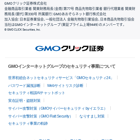
GMOクリック証券株式会社
金融商品取引業者 関東財務局長（金商）第77号 商品先物取引業者 銀行代理業者 関東財
務局長（銀代）第330号 所属銀行：GMOあおぞらネット銀行株式会社
加入協会：日本証券業協会、一般社団法人 金融先物取引業協会、日本商品先物取引協会
当社はGMOインターネットグループ（東証プライム上場9449）のメンバーです。
© GMO CLICK Securities, Inc.
GMOインターネットグループのセキュリティ事業について
世界初総合ネットセキュリティサービス「GMOセキュリティ24」
パスワード漏洩診断
Webサイトリスク診断
セキュリティ相談AIチャットボット
実在証明・盗聴対策
サイバー攻撃対策（GMOサイバーセキュリティ byイエラエ）
サイバー攻撃対策（GMO Flatt Security）
なりすまし対策
セキュリティ事業の軌跡