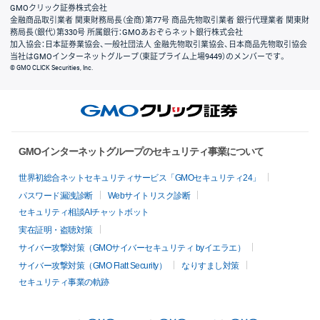
GMOクリック証券株式会社
金融商品取引業者 関東財務局長（金商）第77号 商品先物取引業者 銀行代理業者 関東財
務局長（銀代）第330号 所属銀行：GMOあおぞらネット銀行株式会社
加入協会：日本証券業協会、一般社団法人 金融先物取引業協会、日本商品先物取引協会
当社はGMOインターネットグループ（東証プライム上場9449）のメンバーです。
© GMO CLICK Securities, Inc.
GMOインターネットグループのセキュリティ事業について
世界初総合ネットセキュリティサービス「GMOセキュリティ24」
パスワード漏洩診断
Webサイトリスク診断
セキュリティ相談AIチャットボット
実在証明・盗聴対策
サイバー攻撃対策（GMOサイバーセキュリティ byイエラエ）
サイバー攻撃対策（GMO Flatt Security）
なりすまし対策
セキュリティ事業の軌跡