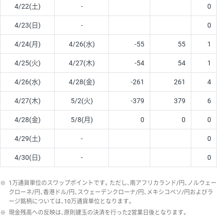
4/22(土)
-
0
4/23(日)
-
0
4/24(月)
4/26(水)
-55
55
1
4/25(火)
4/27(木)
-54
54
1
4/26(水)
4/28(金)
-261
261
4
4/27(木)
5/2(火)
-379
379
6
4/28(金)
5/8(月)
0
0
0
4/29(土)
-
0
4/30(日)
-
0
※
1万通貨単位のスワップポイントです。ただし、南アフリカランド/円、ノルウェー
クローネ/円、香港ドル/円、スウェーデンクローナ/円、メキシコペソ/円およびラ
ージ銘柄については、10万通貨単位となります。
※
現金残高への反映は、原則建玉の決済を行った2営業日後となります。