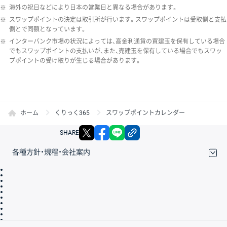
※
海外の祝日などにより日本の営業日と異なる場合があります。
※
スワップポイントの決定は取引所が行います。スワップポイントは受取側と支払
側とで同額となっています。
※
インターバンク市場の状況によっては、高金利通貨の買建玉を保有している場合
でもスワップポイントの支払いが、また、売建玉を保有している場合でもスワッ
プポイントの受け取りが生じる場合があります。
ホーム
くりっく365
スワップポイントカレンダー
X
facebook
LINE
リンクをコピー
SHARE
各種方針・規程・会社案内
取引規程・約款
サイトマップ
その他のご案内
個人情報保護方針
最良執行方針
サイトのご利用について
ディスクレイマー
信託保全
リスク説明
会社案内