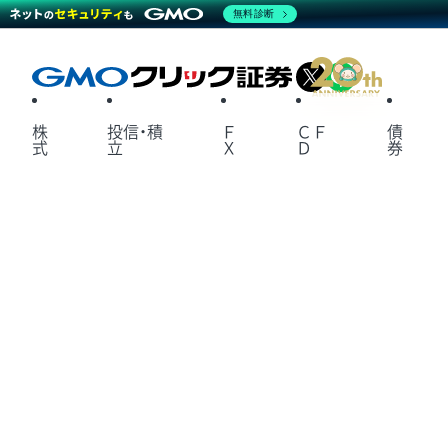
無料診断
X
LINE
株
投信・積
Ｆ
ＣＦ
債
式
立
Ｘ
Ｄ
券