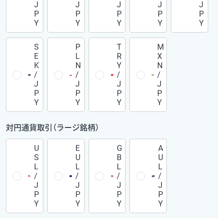
J
J
J
J
J
P
P
P
P
P
Y
Y
Y
Y
Y
S
P
T
M
E
L
R
X
K
N
Y
N
/
/
/
/
J
J
J
J
P
P
P
P
Y
Y
Y
Y
対円通貨取引（ラージ銘柄）
U
E
G
A
S
U
B
U
L
L
L
L
/
/
/
/
J
J
J
J
P
P
P
P
Y
Y
Y
Y