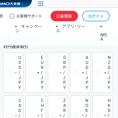
問
お客様
サポート
口座開設
ログイン
キャンペー
アプリ・ツー
ン
ル
NIS
A
対円通貨取引
U
E
G
A
N
S
U
B
U
Z
D
R
P
D
D
/
/
/
/
/
J
J
J
J
J
P
P
P
P
P
Y
Y
Y
Y
Y
C
C
Z
N
H
A
H
A
O
K
D
F
R
K
D
/
/
/
/
/