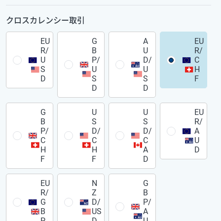
クロスカレンシー取引
EU
G
A
EU
R/
B
U
R/
U
P/
D/
C
S
U
U
H
D
S
S
F
D
D
G
U
U
EU
B
S
S
R/
P/
D/
D/
A
C
C
C
U
H
H
A
D
F
F
D
EU
N
G
R/
Z
B
G
D/
P/
B
US
A
P
D
U