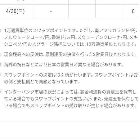
4/30(日)
-
0
※
1万通貨単位のスワップポイントです。ただし、南アフリカランド/円、
ノルウェークローネ/円、香港ドル/円、スウェーデンクローナ/円、メキ
シコペソ/円およびラージ銘柄については、10万通貨単位となります。
※
現金残高への反映は、原則建玉の決済を行った2営業日後となります。
※
海外の祝日などにより日本の営業日と異なる場合があります。
※
スワップポイントの決定は取引所が行います。スワップポイントは受
取側と支払側とで同額となっています。
※
インターバンク市場の状況によっては、高金利通貨の買建玉を保有し
ている場合でもスワップポイントの支払いが、また、売建玉を保有して
いる場合でもスワップポイントの受け取りが生じる場合があります。