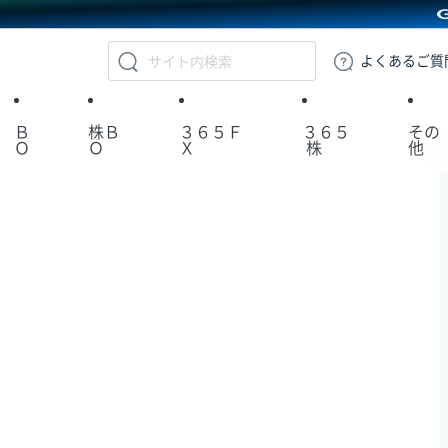
GMOクリック証券
よくある
ご質
Ｂ
株Ｂ
３６５Ｆ
３６５
その
Ｏ
Ｏ
Ｘ
株
他