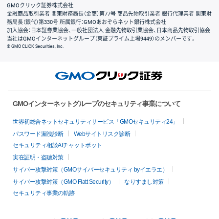
GMOクリック証券株式会社
金融商品取引業者 関東財務局長（金商）第77号 商品先物取引業者 銀行代理業者 関東財
務局長（銀代）第330号 所属銀行：GMOあおぞらネット銀行株式会社
加入協会：日本証券業協会、一般社団法人 金融先物取引業協会、日本商品先物取引協会
当社はGMOインターネットグループ（東証プライム上場9449）のメンバーです。
© GMO CLICK Securities, Inc.
GMOインターネットグループのセキュリティ事業について
世界初総合ネットセキュリティサービス「GMOセキュリティ24」
パスワード漏洩診断
Webサイトリスク診断
セキュリティ相談AIチャットボット
実在証明・盗聴対策
サイバー攻撃対策（GMOサイバーセキュリティ byイエラエ）
サイバー攻撃対策（GMO Flatt Security）
なりすまし対策
セキュリティ事業の軌跡