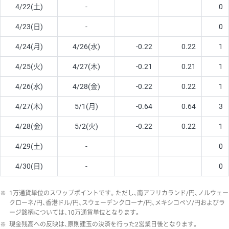
4/22(土)
-
0
4/23(日)
-
0
4/24(月)
4/26(水)
-0.22
0.22
1
4/25(火)
4/27(木)
-0.21
0.21
1
4/26(水)
4/28(金)
-0.22
0.22
1
4/27(木)
5/1(月)
-0.64
0.64
3
4/28(金)
5/2(火)
-0.22
0.22
1
4/29(土)
-
0
4/30(日)
-
0
※
1万通貨単位のスワップポイントです。ただし、南アフリカランド/円、ノルウェー
クローネ/円、香港ドル/円、スウェーデンクローナ/円、メキシコペソ/円およびラ
ージ銘柄については、10万通貨単位となります。
※
現金残高への反映は、原則建玉の決済を行った2営業日後となります。