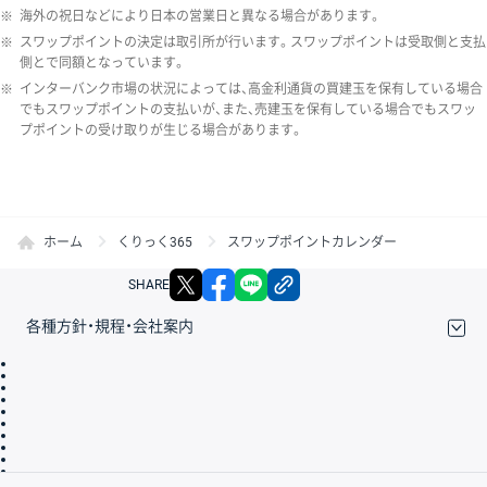
※
海外の祝日などにより日本の営業日と異なる場合があります。
※
スワップポイントの決定は取引所が行います。スワップポイントは受取側と支払
側とで同額となっています。
※
インターバンク市場の状況によっては、高金利通貨の買建玉を保有している場合
でもスワップポイントの支払いが、また、売建玉を保有している場合でもスワッ
プポイントの受け取りが生じる場合があります。
ホーム
くりっく365
スワップポイントカレンダー
X
facebook
LINE
リンクをコピー
SHARE
各種方針・規程・会社案内
取引規程・約款
サイトマップ
その他のご案内
個人情報保護方針
最良執行方針
サイトのご利用について
ディスクレイマー
信託保全
リスク説明
会社案内