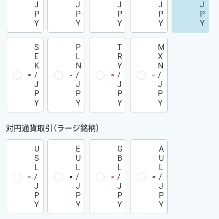
J
J
J
J
J
P
P
P
P
P
Y
Y
Y
Y
Y
S
P
T
M
E
L
R
X
K
N
Y
N
/
/
/
/
J
J
J
J
P
P
P
P
Y
Y
Y
Y
対円通貨取引（ラージ銘柄）
U
E
G
A
S
U
B
U
L
L
L
L
/
/
/
/
J
J
J
J
P
P
P
P
Y
Y
Y
Y