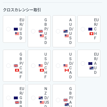
クロスカレンシー取引
EU
G
A
EU
R/
B
U
R/
U
P/
D/
C
S
U
U
H
D
S
S
F
D
D
G
U
U
EU
B
S
S
R/
P/
D/
D/
A
C
C
C
U
H
H
A
D
F
F
D
EU
N
G
R/
Z
B
G
D/
P/
B
US
A
P
D
U