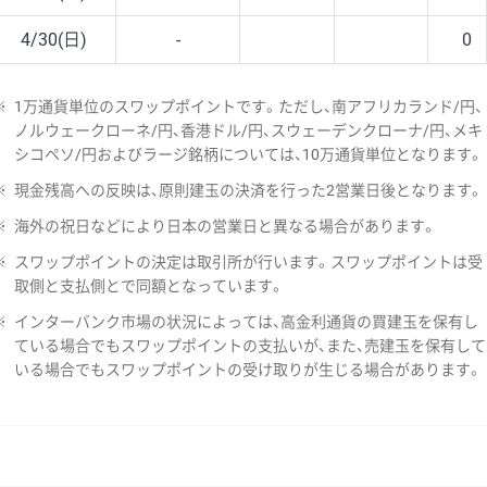
4/30(日)
-
0
※
1万通貨単位のスワップポイントです。ただし、南アフリカランド/円、
ノルウェークローネ/円、香港ドル/円、スウェーデンクローナ/円、メキ
シコペソ/円およびラージ銘柄については、10万通貨単位となります。
※
現金残高への反映は、原則建玉の決済を行った2営業日後となります。
※
海外の祝日などにより日本の営業日と異なる場合があります。
※
スワップポイントの決定は取引所が行います。スワップポイントは受
取側と支払側とで同額となっています。
※
インターバンク市場の状況によっては、高金利通貨の買建玉を保有し
ている場合でもスワップポイントの支払いが、また、売建玉を保有して
いる場合でもスワップポイントの受け取りが生じる場合があります。