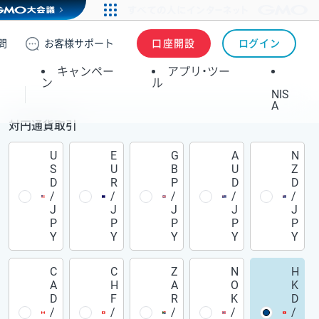
問
お客様
サポート
口座開設
ログイン
キャンペー
アプリ・ツー
ン
ル
NIS
A
対円通貨取引
U
E
G
A
N
S
U
B
U
Z
D
R
P
D
D
/
/
/
/
/
J
J
J
J
J
P
P
P
P
P
Y
Y
Y
Y
Y
C
C
Z
N
H
A
H
A
O
K
D
F
R
K
D
/
/
/
/
/