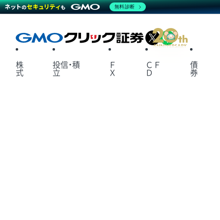
無料診断
X
LINE
株
投信・積
Ｆ
ＣＦ
債
式
立
Ｘ
Ｄ
券