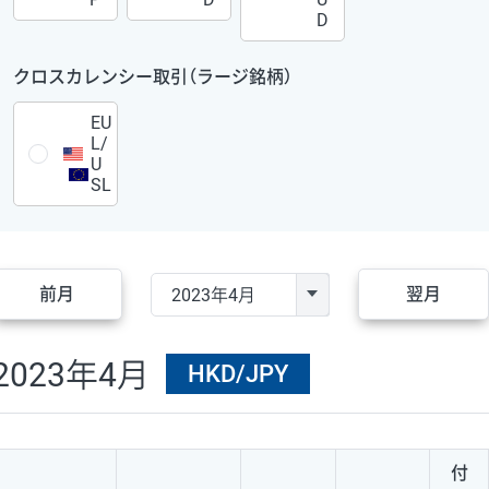
D
クロスカレンシー取引（ラージ銘柄）
EU
L/
U
SL
前月
翌月
2023年4月
HKD/JPY
付