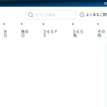
GMOクリック証券
よくある
ご質
Ｂ
株Ｂ
３６５Ｆ
３６５
その
Ｏ
Ｏ
Ｘ
株
他