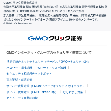
GMOクリック証券株式会社
金融商品取引業者 関東財務局長（金商）第77号 商品先物取引業者 銀行代理業者 関東財
務局長（銀代）第330号 所属銀行：GMOあおぞらネット銀行株式会社
加入協会：日本証券業協会、一般社団法人 金融先物取引業協会、日本商品先物取引協会
当社はGMOインターネットグループ（東証プライム上場9449）のメンバーです。
© GMO CLICK Securities, Inc.
GMOインターネットグループのセキュリティ事業について
世界初総合ネットセキュリティサービス「GMOセキュリティ24」
パスワード漏洩診断
Webサイトリスク診断
セキュリティ相談AIチャットボット
実在証明・盗聴対策
サイバー攻撃対策（GMOサイバーセキュリティ byイエラエ）
サイバー攻撃対策（GMO Flatt Security）
なりすまし対策
セキュリティ事業の軌跡