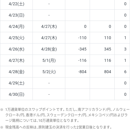
4/22(土)
-
0
4/23(日)
-
0
4/24(月)
4/27(木)
0
0
0
4/25(火)
4/27(木)
-110
110
1
4/26(水)
4/28(金)
-345
345
3
4/27(木)
5/1(月)
-116
116
1
4/28(金)
5/2(火)
-804
804
6
4/29(土)
-
0
4/30(日)
-
0
※
1万通貨単位のスワップポイントです。ただし、南アフリカランド/円、ノルウェー
クローネ/円、香港ドル/円、スウェーデンクローナ/円、メキシコペソ/円およびラ
ージ銘柄については、10万通貨単位となります。
※
現金残高への反映は、原則建玉の決済を行った2営業日後となります。