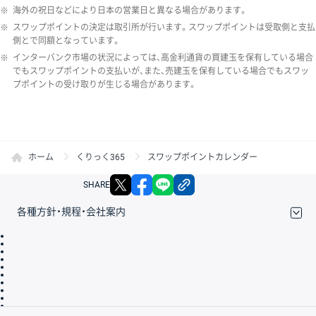
※
海外の祝日などにより日本の営業日と異なる場合があります。
※
スワップポイントの決定は取引所が行います。スワップポイントは受取側と支払
側とで同額となっています。
※
インターバンク市場の状況によっては、高金利通貨の買建玉を保有している場合
でもスワップポイントの支払いが、また、売建玉を保有している場合でもスワッ
プポイントの受け取りが生じる場合があります。
ホーム
くりっく365
スワップポイントカレンダー
X
facebook
LINE
リンクをコピー
SHARE
各種方針・規程・会社案内
取引規程・約款
サイトマップ
その他のご案内
個人情報保護方針
最良執行方針
サイトのご利用について
ディスクレイマー
信託保全
リスク説明
会社案内