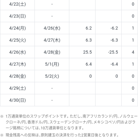
4/22(土)
-
0
4/23(日)
-
0
4/24(月)
4/26(水)
6.2
-6.2
1
4/25(火)
4/27(木)
6.3
-6.3
1
4/26(水)
4/28(金)
25.5
-25.5
4
4/27(木)
5/1(月)
6.4
-6.4
1
4/28(金)
5/2(火)
0
0
0
4/29(土)
-
0
4/30(日)
-
0
※
1万通貨単位のスワップポイントです。ただし、南アフリカランド/円、ノルウェー
クローネ/円、香港ドル/円、スウェーデンクローナ/円、メキシコペソ/円およびラ
ージ銘柄については、10万通貨単位となります。
※
現金残高への反映は、原則建玉の決済を行った2営業日後となります。