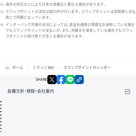
※
海外の祝日などにより日本の営業日と異なる場合があります。
※
スワップポイントの決定は取引所が行います。スワップポイントは受取側と支払
側とで同額となっています。
※
インターバンク市場の状況によっては、高金利通貨の買建玉を保有している場合
でもスワップポイントの支払いが、また、売建玉を保有している場合でもスワッ
プポイントの受け取りが生じる場合があります。
ホーム
くりっく365
スワップポイントカレンダー
X
facebook
LINE
リンクをコピー
SHARE
各種方針・規程・会社案内
取引規程・約款
サイトマップ
その他のご案内
個人情報保護方針
最良執行方針
サイトのご利用について
ディスクレイマー
信託保全
リスク説明
会社案内