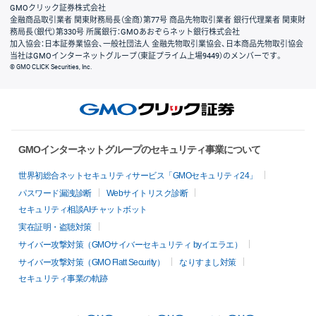
GMOクリック証券株式会社
金融商品取引業者 関東財務局長（金商）第77号 商品先物取引業者 銀行代理業者 関東財
務局長（銀代）第330号 所属銀行：GMOあおぞらネット銀行株式会社
加入協会：日本証券業協会、一般社団法人 金融先物取引業協会、日本商品先物取引協会
当社はGMOインターネットグループ（東証プライム上場9449）のメンバーです。
© GMO CLICK Securities, Inc.
GMOインターネットグループのセキュリティ事業について
世界初総合ネットセキュリティサービス「GMOセキュリティ24」
パスワード漏洩診断
Webサイトリスク診断
セキュリティ相談AIチャットボット
実在証明・盗聴対策
サイバー攻撃対策（GMOサイバーセキュリティ byイエラエ）
サイバー攻撃対策（GMO Flatt Security）
なりすまし対策
セキュリティ事業の軌跡