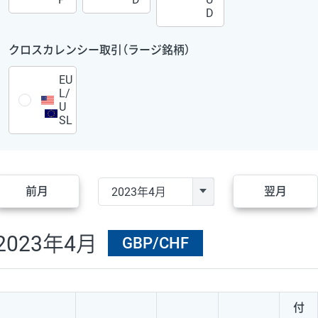
D
クロスカレンシー取引（ラージ銘柄）
EU
L/
U
SL
前月
翌月
2023年4月
GBP/CHF
付