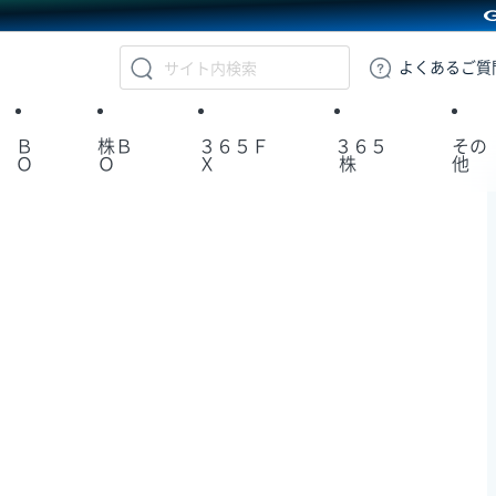
GMOクリック証券
よくある
ご質
Ｂ
株Ｂ
３６５Ｆ
３６５
その
Ｏ
Ｏ
Ｘ
株
他