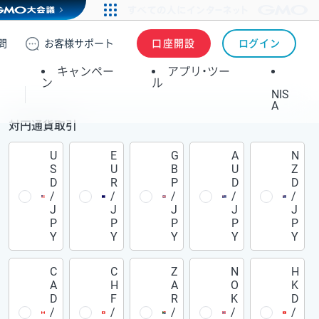
問
お客様
サポート
口座開設
ログイン
キャンペー
アプリ・ツー
ン
ル
NIS
A
対円通貨取引
U
E
G
A
N
S
U
B
U
Z
D
R
P
D
D
/
/
/
/
/
J
J
J
J
J
P
P
P
P
P
Y
Y
Y
Y
Y
C
C
Z
N
H
A
H
A
O
K
D
F
R
K
D
/
/
/
/
/