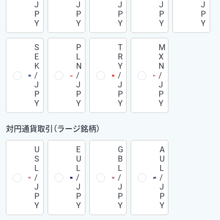
J
J
J
J
J
P
P
P
P
P
Y
Y
Y
Y
Y
S
P
T
M
E
L
R
X
K
N
Y
N
/
/
/
/
J
J
J
J
P
P
P
P
Y
Y
Y
Y
対円通貨取引（ラージ銘柄）
U
E
G
A
S
U
B
U
L
L
L
L
/
/
/
/
J
J
J
J
P
P
P
P
Y
Y
Y
Y