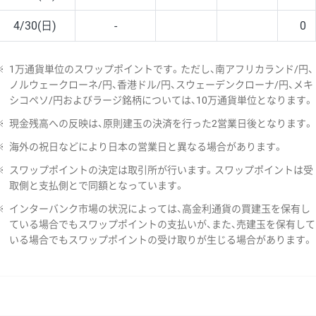
4/30(日)
-
0
※
1万通貨単位のスワップポイントです。ただし、南アフリカランド/円、
ノルウェークローネ/円、香港ドル/円、スウェーデンクローナ/円、メキ
シコペソ/円およびラージ銘柄については、10万通貨単位となります。
※
現金残高への反映は、原則建玉の決済を行った2営業日後となります。
※
海外の祝日などにより日本の営業日と異なる場合があります。
※
スワップポイントの決定は取引所が行います。スワップポイントは受
取側と支払側とで同額となっています。
※
インターバンク市場の状況によっては、高金利通貨の買建玉を保有し
ている場合でもスワップポイントの支払いが、また、売建玉を保有して
いる場合でもスワップポイントの受け取りが生じる場合があります。