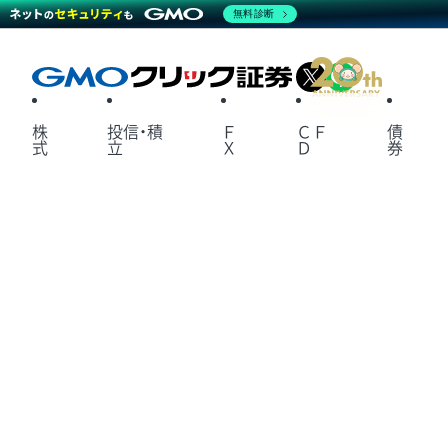
無料診断
X
LINE
株
投信・積
Ｆ
ＣＦ
債
式
立
Ｘ
Ｄ
券