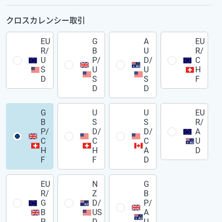
クロスカレンシー取引
EU
G
A
EU
R/
B
U
R/
U
P/
D/
C
S
U
U
H
D
S
S
F
D
D
G
U
U
EU
B
S
S
R/
P/
D/
D/
A
C
C
C
U
H
H
A
D
F
F
D
EU
N
G
R/
Z
B
G
D/
P/
B
US
A
P
D
U