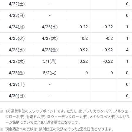
4/22(土)
-
0
4/23(日)
-
0
4/24(月)
4/26(水)
0.22
-0.22
1
4/25(火)
4/27(木)
0.2
-0.2
1
4/26(水)
4/28(金)
0.92
-0.92
4
4/27(木)
5/1(月)
0.22
-0.22
1
4/28(金)
5/2(火)
0
0
0
4/29(土)
-
0
4/30(日)
-
0
※
1万通貨単位のスワップポイントです。ただし、南アフリカランド/円、ノルウェー
クローネ/円、香港ドル/円、スウェーデンクローナ/円、メキシコペソ/円およびラ
ージ銘柄については、10万通貨単位となります。
※
現金残高への反映は、原則建玉の決済を行った2営業日後となります。