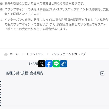
※
海外の祝日などにより日本の営業日と異なる場合があります。
※
スワップポイントの決定は取引所が行います。スワップポイントは受取側と支払
側とで同額となっています。
※
インターバンク市場の状況によっては、高金利通貨の買建玉を保有している場合
でもスワップポイントの支払いが、また、売建玉を保有している場合でもスワッ
プポイントの受け取りが生じる場合があります。
ホーム
くりっく365
スワップポイントカレンダー
X
facebook
LINE
リンクをコピー
SHARE
各種方針・規程・会社案内
取引規程・約款
サイトマップ
その他のご案内
個人情報保護方針
最良執行方針
サイトのご利用について
ディスクレイマー
信託保全
リスク説明
会社案内