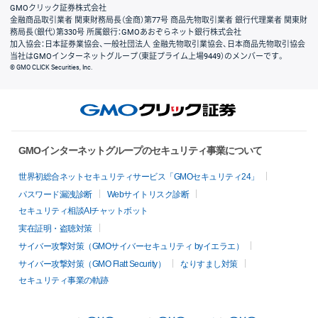
GMOクリック証券株式会社
金融商品取引業者 関東財務局長（金商）第77号 商品先物取引業者 銀行代理業者 関東財
務局長（銀代）第330号 所属銀行：GMOあおぞらネット銀行株式会社
加入協会：日本証券業協会、一般社団法人 金融先物取引業協会、日本商品先物取引協会
当社はGMOインターネットグループ（東証プライム上場9449）のメンバーです。
© GMO CLICK Securities, Inc.
GMOインターネットグループのセキュリティ事業について
世界初総合ネットセキュリティサービス「GMOセキュリティ24」
パスワード漏洩診断
Webサイトリスク診断
セキュリティ相談AIチャットボット
実在証明・盗聴対策
サイバー攻撃対策（GMOサイバーセキュリティ byイエラエ）
サイバー攻撃対策（GMO Flatt Security）
なりすまし対策
セキュリティ事業の軌跡