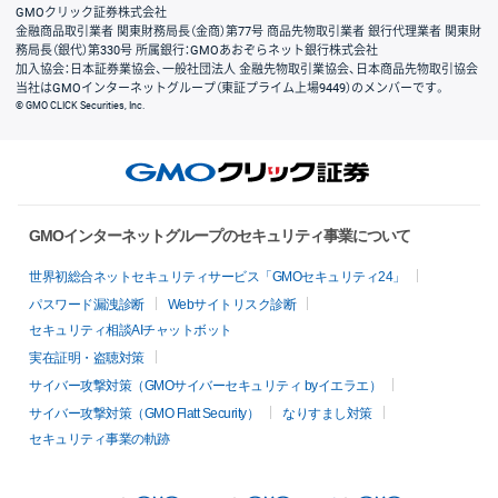
GMOクリック証券株式会社
金融商品取引業者 関東財務局長（金商）第77号 商品先物取引業者 銀行代理業者 関東財
務局長（銀代）第330号 所属銀行：GMOあおぞらネット銀行株式会社
加入協会：日本証券業協会、一般社団法人 金融先物取引業協会、日本商品先物取引協会
当社はGMOインターネットグループ（東証プライム上場9449）のメンバーです。
© GMO CLICK Securities, Inc.
GMOインターネットグループのセキュリティ事業について
世界初総合ネットセキュリティサービス「GMOセキュリティ24」
パスワード漏洩診断
Webサイトリスク診断
セキュリティ相談AIチャットボット
実在証明・盗聴対策
サイバー攻撃対策（GMOサイバーセキュリティ byイエラエ）
サイバー攻撃対策（GMO Flatt Security）
なりすまし対策
セキュリティ事業の軌跡