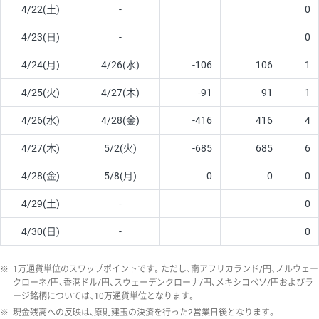
4/22(土)
-
0
4/23(日)
-
0
4/24(月)
4/26(水)
-106
106
1
4/25(火)
4/27(木)
-91
91
1
4/26(水)
4/28(金)
-416
416
4
4/27(木)
5/2(火)
-685
685
6
4/28(金)
5/8(月)
0
0
0
4/29(土)
-
0
4/30(日)
-
0
※
1万通貨単位のスワップポイントです。ただし、南アフリカランド/円、ノルウェー
クローネ/円、香港ドル/円、スウェーデンクローナ/円、メキシコペソ/円およびラ
ージ銘柄については、10万通貨単位となります。
※
現金残高への反映は、原則建玉の決済を行った2営業日後となります。