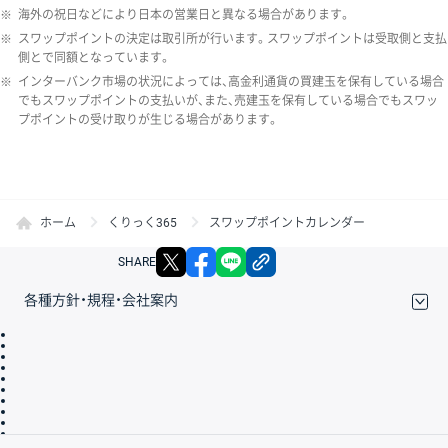
※
海外の祝日などにより日本の営業日と異なる場合があります。
※
スワップポイントの決定は取引所が行います。スワップポイントは受取側と支払
側とで同額となっています。
※
インターバンク市場の状況によっては、高金利通貨の買建玉を保有している場合
でもスワップポイントの支払いが、また、売建玉を保有している場合でもスワッ
プポイントの受け取りが生じる場合があります。
ホーム
くりっく365
スワップポイントカレンダー
X
facebook
LINE
リンクをコピー
SHARE
各種方針・規程・会社案内
取引規程・約款
サイトマップ
その他のご案内
個人情報保護方針
最良執行方針
サイトのご利用について
ディスクレイマー
信託保全
リスク説明
会社案内