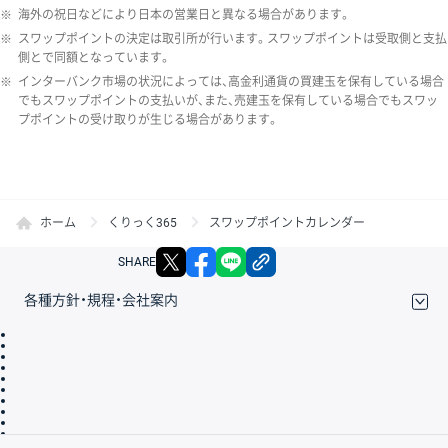
※
海外の祝日などにより日本の営業日と異なる場合があります。
※
スワップポイントの決定は取引所が行います。スワップポイントは受取側と支払
側とで同額となっています。
※
インターバンク市場の状況によっては、高金利通貨の買建玉を保有している場合
でもスワップポイントの支払いが、また、売建玉を保有している場合でもスワッ
プポイントの受け取りが生じる場合があります。
ホーム
くりっく365
スワップポイントカレンダー
X
facebook
LINE
リンクをコピー
SHARE
各種方針・規程・会社案内
取引規程・約款
サイトマップ
その他のご案内
個人情報保護方針
最良執行方針
サイトのご利用について
ディスクレイマー
信託保全
リスク説明
会社案内