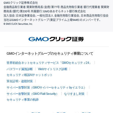
GMOクリック証券株式会社
金融商品取引業者 関東財務局長（金商）第77号 商品先物取引業者 銀行代理業者 関東財
務局長（銀代）第330号 所属銀行：GMOあおぞらネット銀行株式会社
加入協会：日本証券業協会、一般社団法人 金融先物取引業協会、日本商品先物取引協会
当社はGMOインターネットグループ（東証プライム上場9449）のメンバーです。
© GMO CLICK Securities, Inc.
GMOインターネットグループのセキュリティ事業について
世界初総合ネットセキュリティサービス「GMOセキュリティ24」
パスワード漏洩診断
Webサイトリスク診断
セキュリティ相談AIチャットボット
実在証明・盗聴対策
サイバー攻撃対策（GMOサイバーセキュリティ byイエラエ）
サイバー攻撃対策（GMO Flatt Security）
なりすまし対策
セキュリティ事業の軌跡