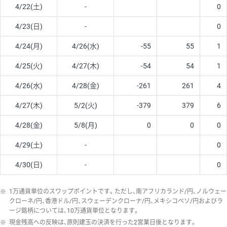
4/22(土)
-
0
4/23(日)
-
0
4/24(月)
4/26(水)
-55
55
1
4/25(火)
4/27(木)
-54
54
1
4/26(水)
4/28(金)
-261
261
4
4/27(木)
5/2(火)
-379
379
6
4/28(金)
5/8(月)
0
0
0
4/29(土)
-
0
4/30(日)
-
0
※
1万通貨単位のスワップポイントです。ただし、南アフリカランド/円、ノルウェー
クローネ/円、香港ドル/円、スウェーデンクローナ/円、メキシコペソ/円およびラ
ージ銘柄については、10万通貨単位となります。
※
現金残高への反映は、原則建玉の決済を行った2営業日後となります。