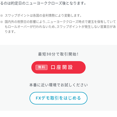
るのは約定日のニューヨーククローズ後となります。
ソ/円は10万通貨単位。
※
スワップポイントは各国の金利情勢により変動します。
※
国内外の祝祭日の影響により、ニューヨーククローズ時点で建玉を保有していて
もロールオーバーが行われないため、スワップポイントが発生しない営業日があ
ります。
最短30分で取引開始！
口座開設
無料
本番に近い環境でお試しください
FXデモ取引をはじめる