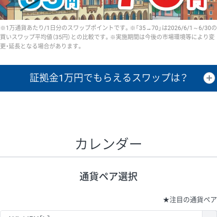
※1万通貨あたり/1日分のスワップポイントです。※「35→70」は2026/6/1～6/30の
買いスワップ平均値（35円）との比較です。※実施期間は今後の市場環境等により変
更・延長となる場合があります。
証拠金1万円で
もらえるスワップは？
証拠金1万円あたりのスワップポイントは、取引の資金効率を示した参
考値です。
CHF/JPY、EUR/USD、GBP/USD、NZD/USD、EUR/GBP、EUR/AUD、
GBP/AUDは売スワップの値です。
カレンダー
1万通貨
証拠金
あたりの
1日の
1万円あたりの
通貨ペア
取引証拠金
スワップ
ポイント
スワップ
ポイント
通貨ペア選択
▲
▼
昇順
降順
昇順
降順
昇順
降順
USD/JPY
154円
65,020円
23.6円
★
注目の通貨ペア
EUR/JPY
75円
74,270円
10円