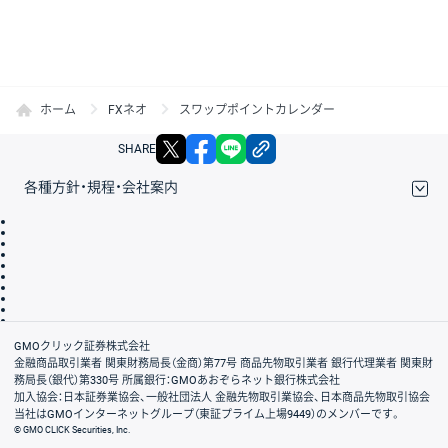
ホーム
FXネオ
スワップポイントカレンダー
X
facebook
LINE
リンクをコピー
SHARE
各種方針・規程・会社案内
取引規程・約款
サイトマップ
その他のご案内
個人情報保護方針
最良執行方針
サイトのご利用について
ディスクレイマー
信託保全
リスク説明
会社案内
GMOクリック証券株式会社
金融商品取引業者 関東財務局長（金商）第77号 商品先物取引業者 銀行代理業者 関東財
務局長（銀代）第330号 所属銀行：GMOあおぞらネット銀行株式会社
加入協会：日本証券業協会、一般社団法人 金融先物取引業協会、日本商品先物取引協会
当社はGMOインターネットグループ（東証プライム上場9449）のメンバーです。
© GMO CLICK Securities, Inc.