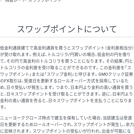
為替レート・スワップポイント
AUD/USD
16円
44,990円
3.5円
NZD/USD
41円
36,920円
11.1円
スワップポイントについて
EUR/GBP
71円
74,270円
9.5円
EUR/AUD
103円
74,270円
13.8円
低金利通貨建てで高金利通貨を買うとスワップポイント（金利差相当分）
GBP/AUD
43円
86,230円
4.9円
が受け取れます。例えば、トルコリラ/円買いの場合、低金利の円を借り
て、その円で高金利のトルコリラを買うことになります。その結果、円と
AUD/NZD
66円
44,990円
14.6円
トルコリラの金利差を受け取ることができるのです。この金利差を「ス
EUR/CHF
111円
74,270円
14.9円
ワップポイント」または「スワップ金利」と呼びます。GMOクリック証券
のFX取引は、受渡日を更新するロールオーバー方式を採用しているた
GBP/CHF
220円
86,230円
25.5円
め、日々受払いが発生します。つまり、日本円より金利の高い通貨を買う
USD/CHF
160円
65,030円
24.6円
と、日々スワップポイントを受け取ることができます。逆に、日本円より
金利の高い通貨を売ると、日々スワップポイントを支払うことになりま
※2026/6/30の当社のスワップポイントおよび、同日の為替レート
す。
に基づいて算出。
ニューヨーククローズ時点で建玉を保有していた場合、当該建玉は受渡
※取引証拠金は同日の当社為替レート（ニューヨーククローズ・
日を更新するためロールオーバーされ、スワップポイントが発生し、余力
MIDレート）に基づいて算出。
に反映されます。スワップポイントの受払いが行われ、出金が可能にな
※ハンガリーフォリント/円と南アフリカランド/円とメキシコペ