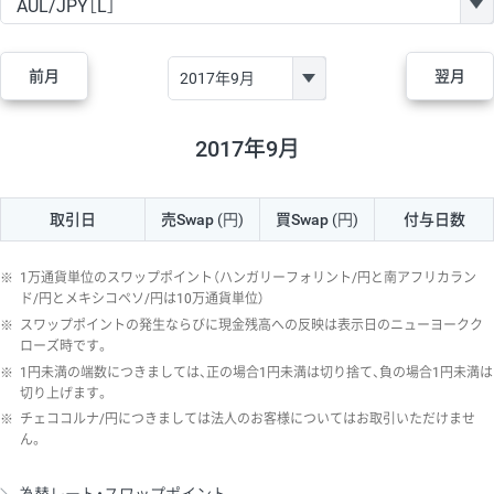
GBP/JPY
170円
86,230円
19.7円
AUD/JPY
106円
44,990円
23.5円
前月
翌月
NZD/JPY
28円
36,920円
7.5円
CAD/JPY
38円
45,810円
8.2円
2017年9月
CHF/JPY
34円
80,440円
4.2円
取引日
売Swap
(円)
買Swap
(円)
付与日数
TRY/JPY
26円
1,400円
185.7円
CZK/JPY
7円
3,060円
22.8円
※
1万通貨単位のスワップポイント（ハンガリーフォリント/円と南アフリカラン
PLN/JPY
35円
17,280円
20.2円
ド/円とメキシコペソ/円は10万通貨単位）
※
スワップポイントの発生ならびに現金残高への反映は表示日のニューヨークク
HUF/JPY
16円
2,090円
76.5円
ローズ時です。
※
1円未満の端数につきましては、正の場合1円未満は切り捨て、負の場合1円未満は
ZAR/JPY
130円
39,680円
32.7円
切り上げます。
MXN/JPY
140円
37,180円
37.6円
※
チェココルナ/円につきましては法人のお客様についてはお取引いただけませ
ん。
EUR/USD
74円
74,270円
9.9円
GBP/USD
4円
86,230円
0.4円