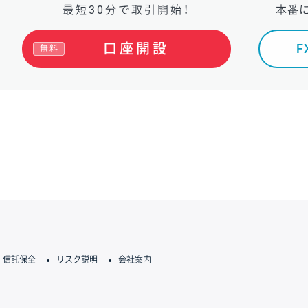
最短30分で取引開始！
本番
口座開設
無料
信託保全
リスク説明
会社案内