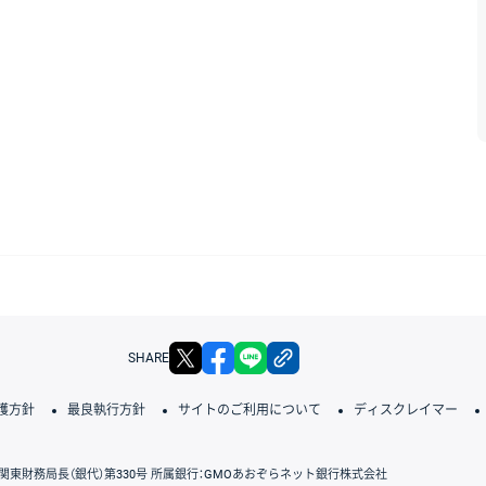
X
facebook
LINE
リンクをコピー
SHARE
護方針
最良執行方針
サイトのご利用について
ディスクレイマー
関東財務局長（銀代）第330号 所属銀行：GMOあおぞらネット銀行株式会社