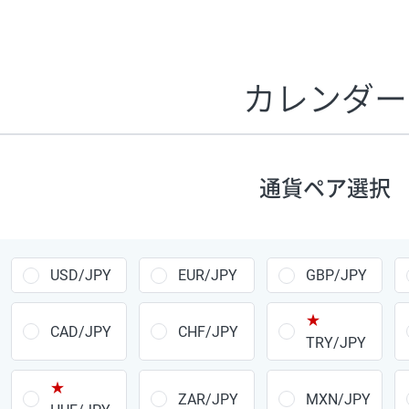
証拠金1万円あたりのスワップポイントは、取引の資金効率
CHF/JPY、EUR/USD、GBP/USD、NZD/USD、EUR/GBP、E
す。
カレンダー
1万通貨
あたりの
通貨ペア
1日の
スワップ
取引
ポイント
▲
▼
昇順
降順
通貨ペア選択
USD/JPY
154円
EUR/JPY
75円
USD/JPY
EUR/JPY
GBP/JPY
GBP/JPY
170円
★
AUD/JPY
106円
CAD/JPY
CHF/JPY
TRY/JPY
NZD/JPY
28円
★
ZAR/JPY
MXN/JPY