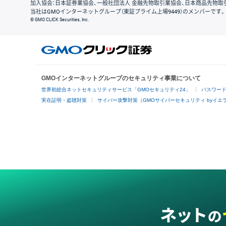
加入協会：日本証券業協会、一般社団法人 金融先物取引業協会、日本商品先物取
当社はGMOインターネットグループ（東証プライム上場9449）のメンバーです。
© GMO CLICK Securities, Inc.
GMOインターネットグループのセキュリティ事業について
世界初総合ネットセキュリティサービス「GMOセキュリティ24」
パスワー
実在証明・盗聴対策
サイバー攻撃対策（GMOサイバーセキュリティ byイエ