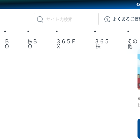
GMOクリック証券
よくある
ご質
Ｂ
株Ｂ
３６５Ｆ
３６５
その
Ｏ
Ｏ
Ｘ
株
他