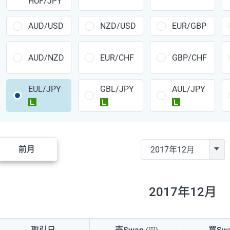
HUF/JPY
CAD/JPY
38円
CHF/JPY
34円
AUD/USD
NZD/USD
EUR/GBP
TRY/JPY
26円
AUD/NZD
EUR/CHF
GBP/CHF
CZK/JPY
7円
EUL/JPY
GBL/JPY
AUL/JPY
PLN/JPY
35円
ラージ
ラージ
ラージ
HUF/JPY
16円
ZAR/JPY
130円
前月
MXN/JPY
140円
EUR/USD
74円
2017年12月
GBP/USD
4円
AUD/USD
16円
取引日
売Swap
買Sw