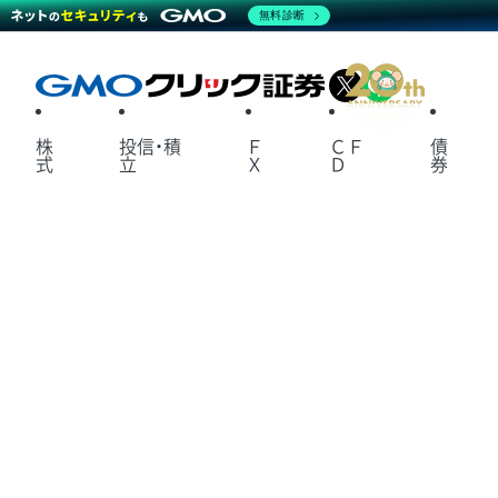
無料診断
X
LINE
株
投信・積
Ｆ
ＣＦ
債
式
立
Ｘ
Ｄ
券