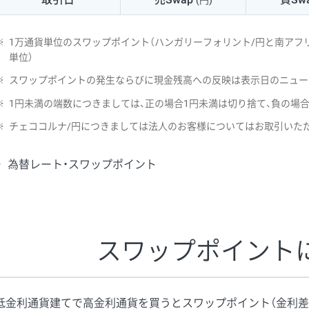
(円)
NZD/USD
41円
※
1万通貨単位のスワップポイント（ハンガリーフォリント/円と南アフリ
EUR/GBP
71円
単位）
※
スワップポイントの発生ならびに現金残高への反映は表示日のニュー
EUR/AUD
103円
※
1円未満の端数につきましては、正の場合1円未満は切り捨て、負の場
GBP/AUD
43円
※
チェココルナ/円につきましては法人のお客様についてはお取引いた
AUD/NZD
66円
為替レート・スワップポイント
EUR/CHF
111円
GBP/CHF
220円
USD/CHF
160円
スワップポイント
※取引証拠金は同日の当社為替レート（ニューヨーククローズ・MIDレ
低金利通貨建てで高金利通貨を買うとスワップポイント（金利差
※ハンガリーフォリント/円と南アフリカランド/円とメキシコペソ/円