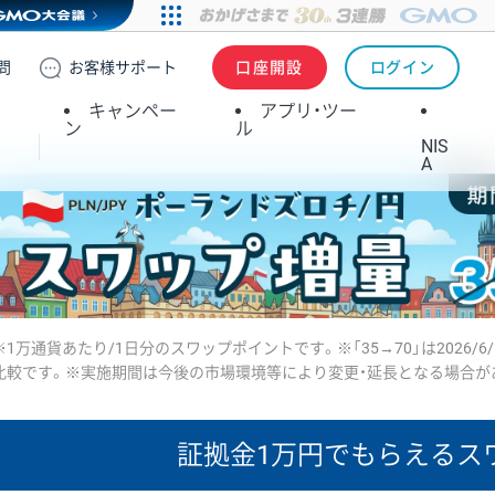
問
お客様
サポート
口座開設
ログイン
キャンペー
アプリ・ツー
ン
ル
NIS
A
※1万通貨あたり/1日分のスワップポイントです。※「35→70」は2026/6
比較です。※実施期間は今後の市場環境等により変更・延長となる場合が
証拠金1万円で
もらえるス