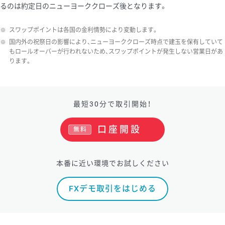
るのは約定日のニューヨーククローズ後となります。
ソ/円は10万通貨単位。
※
スワップポイントは各国の金利情勢により変動します。
※
国内外の祝祭日の影響により、ニューヨーククローズ時点で建玉を保有していて
もロールオーバーが行われないため、スワップポイントが発生しない営業日があ
ります。
最短30分で取引開始！
口座開設
無料
本番に近い環境でお試しください
FXデモ取引をはじめる