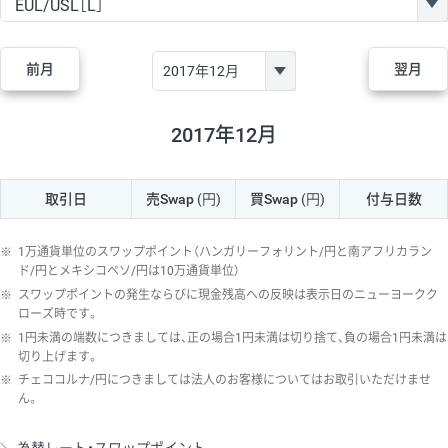
GBP/JPY
170円
86,230円
19.7円
AUD/JPY
106円
44,990円
23.5円
前月
翌月
NZD/JPY
28円
36,920円
7.5円
CAD/JPY
38円
45,810円
8.2円
2017年12月
CHF/JPY
34円
80,440円
4.2円
取引日
売Swap
(円)
買Swap
(円)
付与日数
TRY/JPY
26円
1,400円
185.7円
CZK/JPY
7円
3,060円
22.8円
※
1万通貨単位のスワップポイント（ハンガリーフォリント/円と南アフリカラン
PLN/JPY
35円
17,280円
20.2円
ド/円とメキシコペソ/円は10万通貨単位）
※
スワップポイントの発生ならびに現金残高への反映は表示日のニューヨークク
HUF/JPY
16円
2,090円
76.5円
ローズ時です。
※
1円未満の端数につきましては、正の場合1円未満は切り捨て、負の場合1円未満は
ZAR/JPY
130円
39,680円
32.7円
切り上げます。
MXN/JPY
140円
37,180円
37.6円
※
チェココルナ/円につきましては法人のお客様についてはお取引いただけませ
ん。
EUR/USD
74円
74,270円
9.9円
GBP/USD
4円
86,230円
0.4円