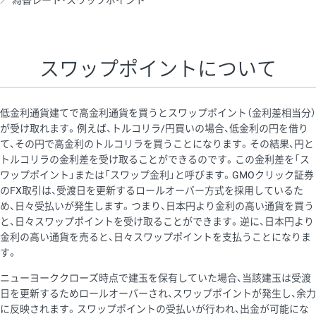
為替レート・スワップポイント
AUD/USD
16円
44,990円
3.5円
NZD/USD
41円
36,920円
11.1円
スワップポイントについて
EUR/GBP
71円
74,270円
9.5円
EUR/AUD
103円
74,270円
13.8円
低金利通貨建てで高金利通貨を買うとスワップポイント（金利差相当分）
GBP/AUD
43円
86,230円
4.9円
が受け取れます。例えば、トルコリラ/円買いの場合、低金利の円を借り
て、その円で高金利のトルコリラを買うことになります。その結果、円と
AUD/NZD
66円
44,990円
14.6円
トルコリラの金利差を受け取ることができるのです。この金利差を「ス
EUR/CHF
111円
74,270円
14.9円
ワップポイント」または「スワップ金利」と呼びます。GMOクリック証券
のFX取引は、受渡日を更新するロールオーバー方式を採用しているた
GBP/CHF
220円
86,230円
25.5円
め、日々受払いが発生します。つまり、日本円より金利の高い通貨を買う
USD/CHF
160円
65,030円
24.6円
と、日々スワップポイントを受け取ることができます。逆に、日本円より
金利の高い通貨を売ると、日々スワップポイントを支払うことになりま
※2026/6/30の当社のスワップポイントおよび、同日の為替レート
す。
に基づいて算出。
ニューヨーククローズ時点で建玉を保有していた場合、当該建玉は受渡
※取引証拠金は同日の当社為替レート（ニューヨーククローズ・
日を更新するためロールオーバーされ、スワップポイントが発生し、余力
MIDレート）に基づいて算出。
に反映されます。スワップポイントの受払いが行われ、出金が可能にな
※ハンガリーフォリント/円と南アフリカランド/円とメキシコペ