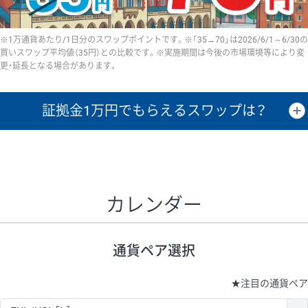
※1万通貨あたり/1日分のスワップポイントです。※「35→70」は2026/6/1～6/30の
買いスワップ平均値（35円）との比較です。※実施期間は今後の市場環境等により変
更・延長となる場合があります。
証拠金1万円で
もらえるスワップは？
証拠金1万円あたりのスワップポイントは、取引の資金効率を示した参
考値です。
CHF/JPY、EUR/USD、GBP/USD、NZD/USD、EUR/GBP、EUR/AUD、
GBP/AUDは売スワップの値です。
カレンダー
1万通貨
証拠金
あたりの
1日の
1万円あたりの
通貨ペア
取引証拠金
スワップ
ポイント
スワップ
ポイント
通貨ペア選択
▲
▼
昇順
降順
昇順
降順
昇順
降順
USD/JPY
154円
65,020円
23.6円
★
注目の通貨ペア
EUR/JPY
75円
74,270円
10円