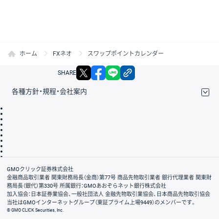
ホーム
FXネオ
スワップポイントカレンダー
X
facebook
LINE
リンクをコピー
SHARE
各種方針・規程・会社案内
取引規程・約款
サイトマップ
その他のご案内
個人情報保護方針
最良執行方針
サイトのご利用について
ディスクレイマー
信託保全
リスク説明
会社案内
GMOクリック証券株式会社
金融商品取引業者 関東財務局長（金商）第77号 商品先物取引業者 銀行代理業者 関東財
務局長（銀代）第330号 所属銀行：GMOあおぞらネット銀行株式会社
加入協会：日本証券業協会、一般社団法人 金融先物取引業協会、日本商品先物取引協会
当社はGMOインターネットグループ（東証プライム上場9449）のメンバーです。
© GMO CLICK Securities, Inc.