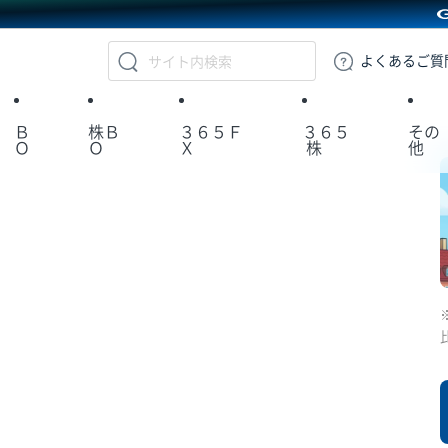
GMOクリック証券
よくある
ご質
Ｂ
株Ｂ
３６５Ｆ
３６５
その
Ｏ
Ｏ
Ｘ
株
他