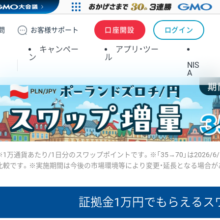
問
お客様
サポート
口座開設
ログイン
キャンペー
アプリ・ツー
ン
ル
NIS
A
※1万通貨あたり/1日分のスワップポイントです。※「35→70」は2026/6
比較です。※実施期間は今後の市場環境等により変更・延長となる場合が
証拠金1万円で
もらえるス