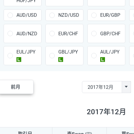
HUF/JPY
CAD/JPY
38円
CHF/JPY
34円
AUD/USD
NZD/USD
EUR/GBP
TRY/JPY
26円
AUD/NZD
EUR/CHF
GBP/CHF
CZK/JPY
7円
EUL/JPY
GBL/JPY
AUL/JPY
PLN/JPY
35円
ラージ
ラージ
ラージ
HUF/JPY
16円
ZAR/JPY
130円
前月
MXN/JPY
140円
EUR/USD
74円
2017年12月
GBP/USD
4円
AUD/USD
16円
取引日
売Swap
買Sw