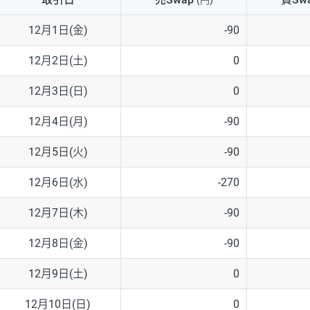
(円)
NZD/USD
41円
12月1日(金)
-90
EUR/GBP
71円
12月2日(土)
0
EUR/AUD
103円
12月3日(日)
0
GBP/AUD
43円
12月4日(月)
-90
AUD/NZD
66円
12月5日(火)
-90
EUR/CHF
111円
12月6日(水)
-270
GBP/CHF
220円
12月7日(木)
-90
USD/CHF
160円
12月8日(金)
-90
12月9日(土)
0
※取引証拠金は同日の当社為替レート（ニューヨーククローズ・MIDレ
12月10日(日)
0
※ハンガリーフォリント/円と南アフリカランド/円とメキシコペソ/円