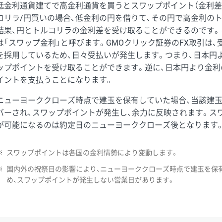
低金利通貨建てで高金利通貨を買うとスワップポイント（金利差
コリラ/円買いの場合、低金利の円を借りて、その円で高金利の
結果、円とトルコリラの金利差を受け取ることができるのです。
は「スワップ金利」と呼びます。GMOクリック証券のFX取引は
を採用しているため、日々受払いが発生します。つまり、日本円
ップポイントを受け取ることができます。逆に、日本円より金利
イントを支払うことになります。
ニューヨーククローズ時点で建玉を保有していた場合、当該建
バーされ、スワップポイントが発生し、余力に反映されます。ス
が可能になるのは約定日のニューヨーククローズ後となります
※
スワップポイントは各国の金利情勢により変動します。
※
国内外の祝祭日の影響により、ニューヨーククローズ時点で建玉を保
め、スワップポイントが発生しない営業日があります。