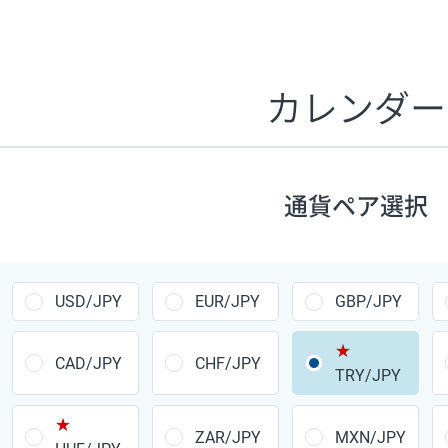
証拠金1万円あたりのスワップポイントは、取引の資金効率
CHF/JPY、EUR/USD、GBP/USD、NZD/USD、EUR/GBP、E
す。
カレンダー
1万通貨
あたりの
通貨ペア
1日の
スワップ
取引
ポイント
▲
▼
昇順
降順
通貨ペア選択
USD/JPY
154円
EUR/JPY
75円
USD/JPY
EUR/JPY
GBP/JPY
GBP/JPY
170円
★
AUD/JPY
106円
CAD/JPY
CHF/JPY
TRY/JPY
NZD/JPY
28円
★
ZAR/JPY
MXN/JPY