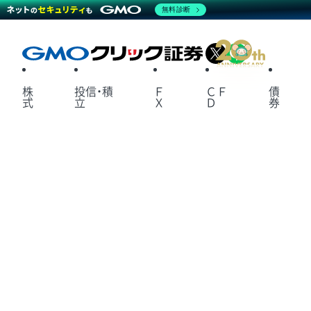
無料診断
X
LINE
株
投信・積
Ｆ
ＣＦ
債
式
立
Ｘ
Ｄ
券