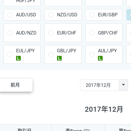
HUF/JPY
CAD/JPY
38円
CHF/JPY
34円
AUD/USD
NZD/USD
EUR/GBP
TRY/JPY
26円
AUD/NZD
EUR/CHF
GBP/CHF
CZK/JPY
7円
EUL/JPY
GBL/JPY
AUL/JPY
PLN/JPY
35円
ラージ
ラージ
ラージ
HUF/JPY
16円
ZAR/JPY
130円
前月
MXN/JPY
140円
EUR/USD
74円
2017年12月
GBP/USD
4円
AUD/USD
16円
取引日
売Swap
買Sw