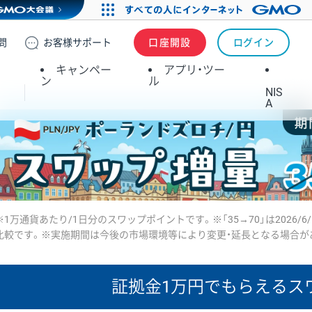
問
お客様
サポート
口座開設
ログイン
キャンペー
アプリ・ツー
ン
ル
NIS
A
※1万通貨あたり/1日分のスワップポイントです。※「35→70」は2026/6
比較です。※実施期間は今後の市場環境等により変更・延長となる場合が
証拠金1万円で
もらえるス