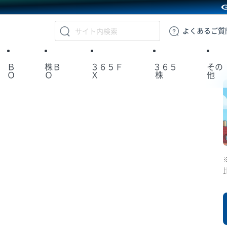
GMOクリック証券
よくある
ご質
Ｂ
株Ｂ
３６５Ｆ
３６５
その
Ｏ
Ｏ
Ｘ
株
他