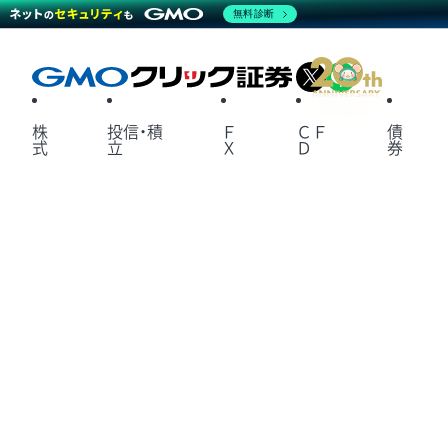
無料診断
X
LINE
株
投信・積
Ｆ
ＣＦ
債
式
立
Ｘ
Ｄ
券