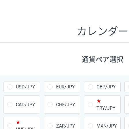
証拠金1万円あたりのスワップポイントは、取引の資金効率
CHF/JPY、EUR/USD、GBP/USD、NZD/USD、EUR/GBP、E
す。
カレンダー
1万通貨
あたりの
通貨ペア
1日の
スワップ
取引
ポイント
▲
▼
昇順
降順
通貨ペア選択
USD/JPY
154円
EUR/JPY
75円
USD/JPY
EUR/JPY
GBP/JPY
GBP/JPY
170円
★
AUD/JPY
106円
CAD/JPY
CHF/JPY
TRY/JPY
NZD/JPY
28円
★
ZAR/JPY
MXN/JPY