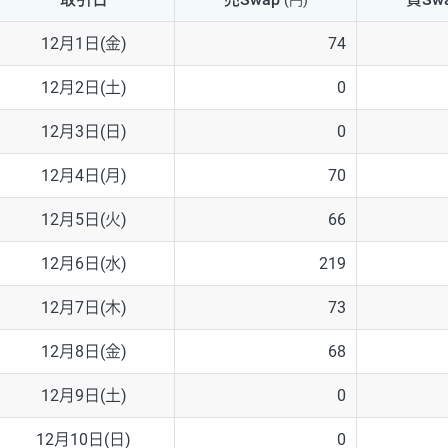
(円)
NZD/USD
41円
12月1日(金)
74
EUR/GBP
71円
12月2日(土)
0
EUR/AUD
103円
12月3日(日)
0
GBP/AUD
43円
12月4日(月)
70
AUD/NZD
66円
12月5日(火)
66
EUR/CHF
111円
12月6日(水)
219
GBP/CHF
220円
12月7日(木)
73
USD/CHF
160円
12月8日(金)
68
12月9日(土)
0
※取引証拠金は同日の当社為替レート（ニューヨーククローズ・MIDレ
12月10日(日)
0
※ハンガリーフォリント/円と南アフリカランド/円とメキシコペソ/円