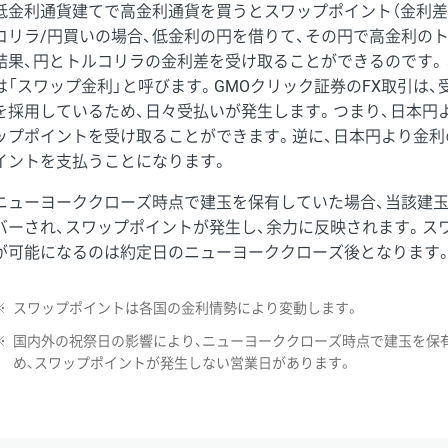
低金利通貨建てで高金利通貨を買うとスワップポイント（金利差
コリラ/円買いの場合、低金利の円を借りて、その円で高金利の
結果、円とトルコリラの金利差を受け取ることができるのです。
は「スワップ金利」と呼びます。GMOクリック証券のFX取引は
を採用しているため、日々受払いが発生します。つまり、日本円
ップポイントを受け取ることができます。逆に、日本円より金利
イントを支払うことになります。
ニューヨーククローズ時点で建玉を保有していた場合、当該建
バーされ、スワップポイントが発生し、余力に反映されます。ス
が可能になるのは約定日のニューヨーククローズ後となります
※
スワップポイントは各国の金利情勢により変動します。
※
国内外の祝祭日の影響により、ニューヨーククローズ時点で建玉を保
め、スワップポイントが発生しない営業日があります。