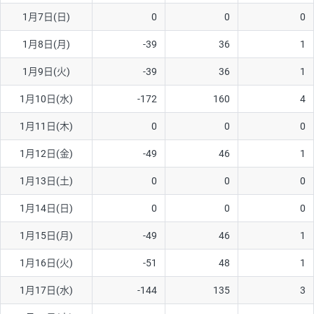
1月7日(日)
0
0
0
AUD/USD
16円
44,990円
3.5円
1月8日(月)
-39
36
1
NZD/USD
41円
36,920円
11.1円
1月9日(火)
-39
36
1
EUR/GBP
71円
74,270円
9.5円
EUR/AUD
103円
74,270円
13.8円
1月10日(水)
-172
160
4
GBP/AUD
43円
86,230円
4.9円
1月11日(木)
0
0
0
AUD/NZD
66円
44,990円
14.6円
1月12日(金)
-49
46
1
EUR/CHF
111円
74,270円
14.9円
1月13日(土)
0
0
0
GBP/CHF
220円
86,230円
25.5円
1月14日(日)
0
0
0
USD/CHF
160円
65,030円
24.6円
1月15日(月)
-49
46
1
1月16日(火)
-51
48
1
※取引証拠金は同日の当社為替レート（ニューヨーククローズ・
MIDレート）に基づいて算出。
1月17日(水)
-144
135
3
※ハンガリーフォリント/円と南アフリカランド/円とメキシコペ
ソ/円は10万通貨単位。