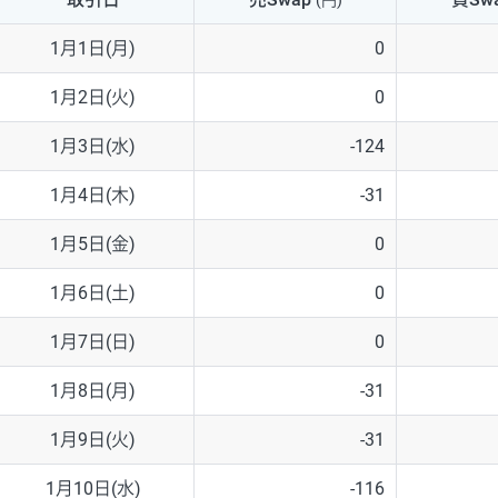
(円)
NZD/USD
41円
1月1日(月)
0
EUR/GBP
71円
1月2日(火)
0
EUR/AUD
103円
1月3日(水)
-124
GBP/AUD
43円
1月4日(木)
-31
AUD/NZD
66円
1月5日(金)
0
EUR/CHF
111円
1月6日(土)
0
GBP/CHF
220円
1月7日(日)
0
USD/CHF
160円
1月8日(月)
-31
1月9日(火)
-31
※2026/6/30の当社のスワップポイントおよび、同日の為替レート
※取引証拠金は同日の当社為替レート（ニューヨーククローズ・MIDレ
1月10日(水)
-116
※ハンガリーフォリント/円と南アフリカランド/円とメキシコペソ/円