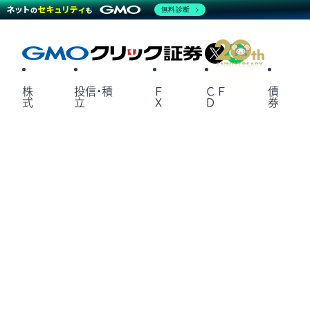
無料診断
X
LINE
株
投信・積
Ｆ
ＣＦ
債
式
立
Ｘ
Ｄ
券