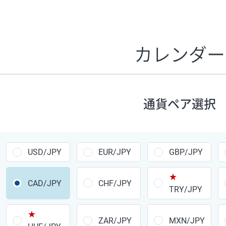
証拠金1万円あたりのスワップポイントは、取引の資金効率
CHF/JPY、EUR/USD、GBP/USD、NZD/USD、EUR/GBP、E
す。
カレンダー
1万通貨
あたりの
通貨ペア
1日の
スワップ
取引
ポイント
▲
▼
昇順
降順
通貨ペア選択
USD/JPY
154円
EUR/JPY
75円
USD/JPY
EUR/JPY
GBP/JPY
GBP/JPY
170円
★
AUD/JPY
106円
CAD/JPY
CHF/JPY
TRY/JPY
NZD/JPY
28円
★
ZAR/JPY
MXN/JPY