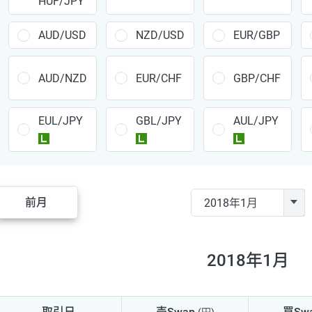
HUF/JPY
CAD/JPY
38円
CHF/JPY
34円
AUD/USD
NZD/USD
EUR/GBP
TRY/JPY
26円
AUD/NZD
EUR/CHF
GBP/CHF
CZK/JPY
7円
EUL/JPY
GBL/JPY
AUL/JPY
PLN/JPY
35円
ラージ
ラージ
ラージ
HUF/JPY
16円
ZAR/JPY
130円
前月
MXN/JPY
140円
EUR/USD
74円
2018年1月
GBP/USD
4円
AUD/USD
16円
取引日
売Swap
買Sw