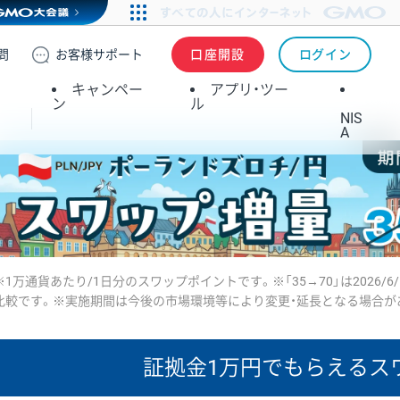
問
お客様
サポート
口座開設
ログイン
キャンペー
アプリ・ツー
ン
ル
NIS
A
※1万通貨あたり/1日分のスワップポイントです。※「35→70」は2026/6
比較です。※実施期間は今後の市場環境等により変更・延長となる場合が
証拠金1万円で
もらえるス