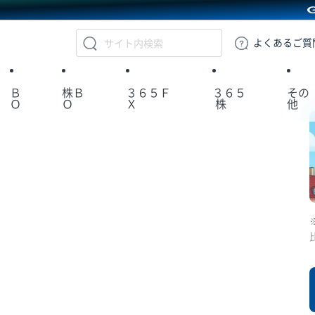
GMOクリック証券
よくある
ご質
Ｂ
株Ｂ
３６５Ｆ
３６５
その
Ｏ
Ｏ
Ｘ
株
他