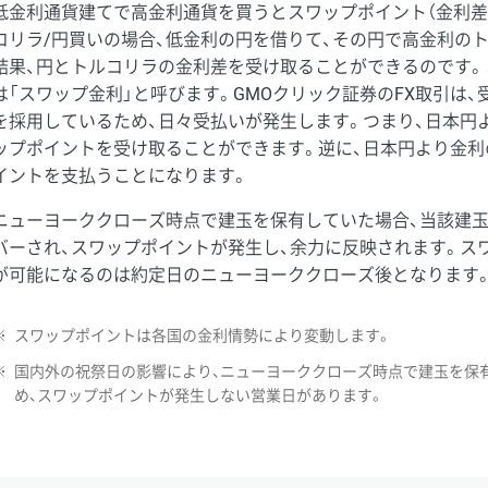
低金利通貨建てで高金利通貨を買うとスワップポイント（金利差
コリラ/円買いの場合、低金利の円を借りて、その円で高金利の
結果、円とトルコリラの金利差を受け取ることができるのです。
は「スワップ金利」と呼びます。GMOクリック証券のFX取引は
を採用しているため、日々受払いが発生します。つまり、日本円
ップポイントを受け取ることができます。逆に、日本円より金利
イントを支払うことになります。
ニューヨーククローズ時点で建玉を保有していた場合、当該建
バーされ、スワップポイントが発生し、余力に反映されます。ス
が可能になるのは約定日のニューヨーククローズ後となります
※
スワップポイントは各国の金利情勢により変動します。
※
国内外の祝祭日の影響により、ニューヨーククローズ時点で建玉を保
め、スワップポイントが発生しない営業日があります。