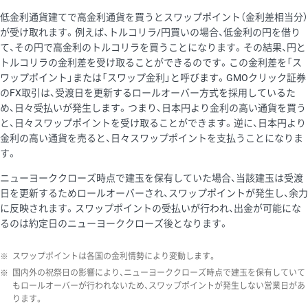
低金利通貨建てで高金利通貨を買うとスワップポイント（金利差相当分）
が受け取れます。例えば、トルコリラ/円買いの場合、低金利の円を借り
て、その円で高金利のトルコリラを買うことになります。その結果、円と
トルコリラの金利差を受け取ることができるのです。この金利差を「ス
ワップポイント」または「スワップ金利」と呼びます。GMOクリック証券
のFX取引は、受渡日を更新するロールオーバー方式を採用しているた
め、日々受払いが発生します。つまり、日本円より金利の高い通貨を買う
と、日々スワップポイントを受け取ることができます。逆に、日本円より
金利の高い通貨を売ると、日々スワップポイントを支払うことになりま
す。
ニューヨーククローズ時点で建玉を保有していた場合、当該建玉は受渡
日を更新するためロールオーバーされ、スワップポイントが発生し、余力
に反映されます。スワップポイントの受払いが行われ、出金が可能にな
るのは約定日のニューヨーククローズ後となります。
※
スワップポイントは各国の金利情勢により変動します。
※
国内外の祝祭日の影響により、ニューヨーククローズ時点で建玉を保有していて
もロールオーバーが行われないため、スワップポイントが発生しない営業日があ
ります。