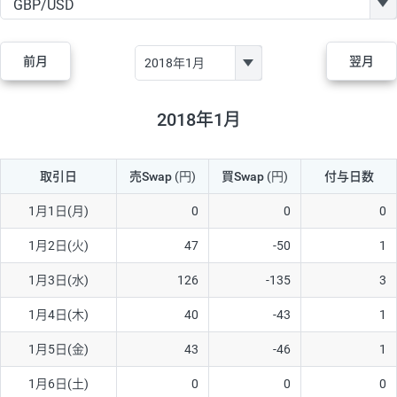
GBP/JPY
170円
86,230円
19.7円
AUD/JPY
106円
44,990円
23.5円
前月
翌月
NZD/JPY
28円
36,920円
7.5円
CAD/JPY
38円
45,810円
8.2円
2018年1月
CHF/JPY
34円
80,440円
4.2円
取引日
売Swap
(円)
買Swap
(円)
付与日数
TRY/JPY
26円
1,400円
185.7円
CZK/JPY
7円
3,060円
22.8円
1月1日(月)
0
0
0
PLN/JPY
35円
17,280円
20.2円
1月2日(火)
47
-50
1
HUF/JPY
16円
2,090円
76.5円
1月3日(水)
126
-135
3
ZAR/JPY
130円
39,680円
32.7円
1月4日(木)
40
-43
1
MXN/JPY
140円
37,180円
37.6円
1月5日(金)
43
-46
1
EUR/USD
74円
74,270円
9.9円
1月6日(土)
0
0
0
GBP/USD
4円
86,230円
0.4円