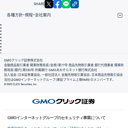
X
facebook
LINE
リンクをコピー
SHARE
各種方針・規程・会社案内
取引規程・約款
サイトマップ
その他のご案内
個人情報保護方針
最良執行方針
サイトのご利用について
ディスクレイマー
信託保全
リスク説明
会社案内
GMOクリック証券株式会社
金融商品取引業者 関東財務局長（金商）第77号 商品先物取引業者 銀行代理業者 関東財
務局長（銀代）第330号 所属銀行：GMOあおぞらネット銀行株式会社
加入協会：日本証券業協会、一般社団法人 金融先物取引業協会、日本商品先物取引協会
当社はGMOインターネットグループ（東証プライム上場9449）のメンバーです。
© GMO CLICK Securities, Inc.
GMOインターネットグループのセキュリティ事業について