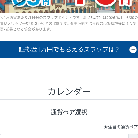
※1万通貨あたり/1日分のスワップポイントです。※「35→70」は2026/6/1～6/30の
買いスワップ平均値（35円）との比較です。※実施期間は今後の市場環境等により変
更・延長となる場合があります。
証拠金1万円で
もらえるスワップは？
証拠金1万円あたりのスワップポイントは、取引の資金効率を示した参
考値です。
CHF/JPY、EUR/USD、GBP/USD、NZD/USD、EUR/GBP、EUR/AUD、
GBP/AUDは売スワップの値です。
カレンダー
1万通貨
証拠金
あたりの
1日の
1万円あたりの
通貨ペア
取引証拠金
スワップ
ポイント
スワップ
ポイント
通貨ペア選択
▲
▼
昇順
降順
昇順
降順
昇順
降順
USD/JPY
154円
65,020円
23.6円
★
注目の通貨ペア
EUR/JPY
75円
74,270円
10円