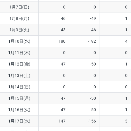
1月7日(日)
0
0
0
AUD/USD
16円
44,990円
3.5円
1月8日(月)
46
-49
1
NZD/USD
41円
36,920円
11.1円
1月9日(火)
43
-46
1
EUR/GBP
71円
74,270円
9.5円
EUR/AUD
103円
74,270円
13.8円
1月10日(水)
180
-192
4
GBP/AUD
43円
86,230円
4.9円
1月11日(木)
0
0
0
AUD/NZD
66円
44,990円
14.6円
1月12日(金)
47
-50
1
EUR/CHF
111円
74,270円
14.9円
1月13日(土)
0
0
0
GBP/CHF
220円
86,230円
25.5円
1月14日(日)
0
0
0
USD/CHF
160円
65,030円
24.6円
1月15日(月)
47
-50
1
※2026/6/30の当社のスワップポイントおよび、同日の為替レート
1月16日(火)
47
-50
1
に基づいて算出。
※取引証拠金は同日の当社為替レート（ニューヨーククローズ・
1月17日(水)
147
-156
3
MIDレート）に基づいて算出。
※ハンガリーフォリント/円と南アフリカランド/円とメキシコペ