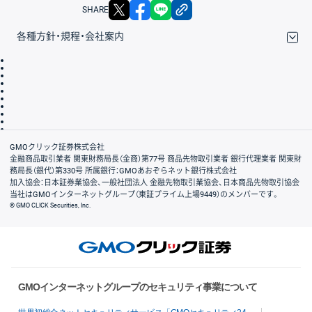
X
facebook
LINE
リンクをコピー
SHARE
各種方針・規程・会社案内
取引規程・約款
サイトマップ
その他のご案内
個人情報保護方針
最良執行方針
サイトのご利用について
ディスクレイマー
信託保全
リスク説明
会社案内
GMOクリック証券株式会社
金融商品取引業者 関東財務局長（金商）第77号 商品先物取引業者 銀行代理業者 関東財
務局長（銀代）第330号 所属銀行：GMOあおぞらネット銀行株式会社
加入協会：日本証券業協会、一般社団法人 金融先物取引業協会、日本商品先物取引協会
当社はGMOインターネットグループ（東証プライム上場9449）のメンバーです。
© GMO CLICK Securities, Inc.
GMOインターネットグループのセキュリティ事業について