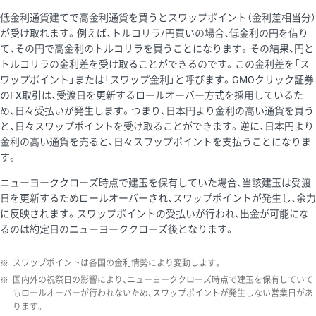
低金利通貨建てで高金利通貨を買うとスワップポイント（金利差相当分）
が受け取れます。例えば、トルコリラ/円買いの場合、低金利の円を借り
て、その円で高金利のトルコリラを買うことになります。その結果、円と
トルコリラの金利差を受け取ることができるのです。この金利差を「ス
ワップポイント」または「スワップ金利」と呼びます。GMOクリック証券
のFX取引は、受渡日を更新するロールオーバー方式を採用しているた
め、日々受払いが発生します。つまり、日本円より金利の高い通貨を買う
と、日々スワップポイントを受け取ることができます。逆に、日本円より
金利の高い通貨を売ると、日々スワップポイントを支払うことになりま
す。
ニューヨーククローズ時点で建玉を保有していた場合、当該建玉は受渡
日を更新するためロールオーバーされ、スワップポイントが発生し、余力
に反映されます。スワップポイントの受払いが行われ、出金が可能にな
るのは約定日のニューヨーククローズ後となります。
※
スワップポイントは各国の金利情勢により変動します。
※
国内外の祝祭日の影響により、ニューヨーククローズ時点で建玉を保有していて
もロールオーバーが行われないため、スワップポイントが発生しない営業日があ
ります。