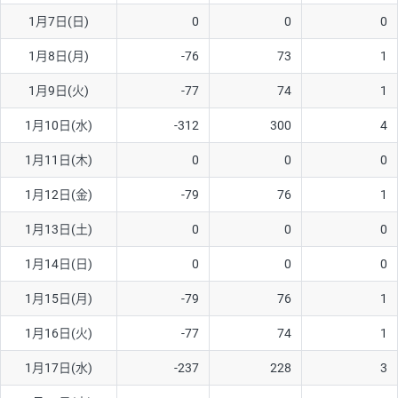
1月7日(日)
0
0
0
AUD/USD
16円
44,990円
3.5円
1月8日(月)
-76
73
1
NZD/USD
41円
36,920円
11.1円
1月9日(火)
-77
74
1
EUR/GBP
71円
74,270円
9.5円
EUR/AUD
103円
74,270円
13.8円
1月10日(水)
-312
300
4
GBP/AUD
43円
86,230円
4.9円
1月11日(木)
0
0
0
AUD/NZD
66円
44,990円
14.6円
1月12日(金)
-79
76
1
EUR/CHF
111円
74,270円
14.9円
1月13日(土)
0
0
0
GBP/CHF
220円
86,230円
25.5円
1月14日(日)
0
0
0
USD/CHF
160円
65,030円
24.6円
1月15日(月)
-79
76
1
1月16日(火)
-77
74
1
※取引証拠金は同日の当社為替レート（ニューヨーククローズ・
MIDレート）に基づいて算出。
1月17日(水)
-237
228
3
※ハンガリーフォリント/円と南アフリカランド/円とメキシコペ
ソ/円は10万通貨単位。