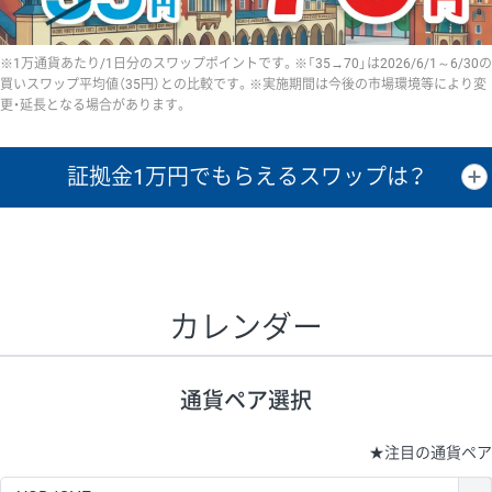
※1万通貨あたり/1日分のスワップポイントです。※「35→70」は2026/6/1～6/30の
買いスワップ平均値（35円）との比較です。※実施期間は今後の市場環境等により変
更・延長となる場合があります。
証拠金1万円で
もらえるスワップは？
証拠金1万円あたりのスワップポイントは、取引の資金効率を示した参
考値です。
CHF/JPY、EUR/USD、GBP/USD、NZD/USD、EUR/GBP、EUR/AUD、
GBP/AUDは売スワップの値です。
カレンダー
1万通貨
証拠金
あたりの
1日の
1万円あたりの
通貨ペア
取引証拠金
スワップ
ポイント
スワップ
ポイント
通貨ペア選択
▲
▼
昇順
降順
昇順
降順
昇順
降順
USD/JPY
154円
65,020円
23.6円
★
注目の通貨ペア
EUR/JPY
75円
74,270円
10円