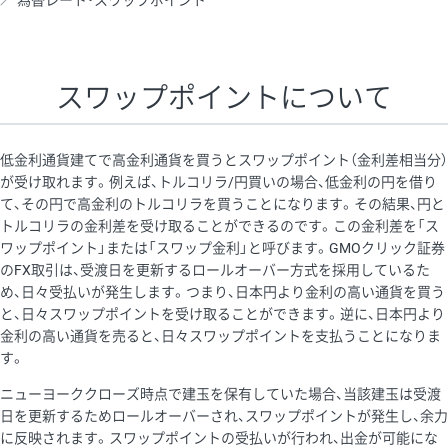
為替レート・スワップポイント
AUD/USD
16円
44,990円
3.5円
NZD/USD
41円
36,920円
11.1円
スワップポイントについて
EUR/GBP
71円
74,270円
9.5円
EUR/AUD
103円
74,270円
13.8円
低金利通貨建てで高金利通貨を買うとスワップポイント（金利差相当分）
GBP/AUD
43円
86,230円
4.9円
が受け取れます。例えば、トルコリラ/円買いの場合、低金利の円を借り
て、その円で高金利のトルコリラを買うことになります。その結果、円と
AUD/NZD
66円
44,990円
14.6円
トルコリラの金利差を受け取ることができるのです。この金利差を「ス
EUR/CHF
111円
74,270円
14.9円
ワップポイント」または「スワップ金利」と呼びます。GMOクリック証券
のFX取引は、受渡日を更新するロールオーバー方式を採用しているた
GBP/CHF
220円
86,230円
25.5円
め、日々受払いが発生します。つまり、日本円より金利の高い通貨を買う
USD/CHF
160円
65,030円
24.6円
と、日々スワップポイントを受け取ることができます。逆に、日本円より
金利の高い通貨を売ると、日々スワップポイントを支払うことになりま
※2026/6/30の当社のスワップポイントおよび、同日の為替レート
す。
に基づいて算出。
ニューヨーククローズ時点で建玉を保有していた場合、当該建玉は受渡
※取引証拠金は同日の当社為替レート（ニューヨーククローズ・
日を更新するためロールオーバーされ、スワップポイントが発生し、余力
MIDレート）に基づいて算出。
に反映されます。スワップポイントの受払いが行われ、出金が可能にな
※ハンガリーフォリント/円と南アフリカランド/円とメキシコペ