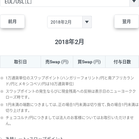
GBP/JPY
170円
86,230円
19.7円
AUD/JPY
106円
44,990円
23.5円
前月
翌月
NZD/JPY
28円
36,920円
7.5円
CAD/JPY
38円
45,810円
8.2円
2018年2月
CHF/JPY
34円
80,440円
4.2円
取引日
売Swap
(円)
買Swap
(円)
付与日数
TRY/JPY
26円
1,400円
185.7円
CZK/JPY
7円
3,060円
22.8円
※
1万通貨単位のスワップポイント（ハンガリーフォリント/円と南アフリカラン
PLN/JPY
35円
17,280円
20.2円
ド/円とメキシコペソ/円は10万通貨単位）
※
スワップポイントの発生ならびに現金残高への反映は表示日のニューヨークク
HUF/JPY
16円
2,090円
76.5円
ローズ時です。
※
1円未満の端数につきましては、正の場合1円未満は切り捨て、負の場合1円未満は
ZAR/JPY
130円
39,680円
32.7円
切り上げます。
MXN/JPY
140円
37,180円
37.6円
※
チェココルナ/円につきましては法人のお客様についてはお取引いただけませ
ん。
EUR/USD
74円
74,270円
9.9円
GBP/USD
4円
86,230円
0.4円