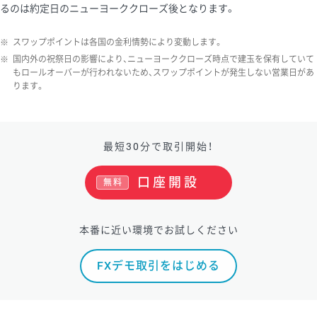
るのは約定日のニューヨーククローズ後となります。
ソ/円は10万通貨単位。
※
スワップポイントは各国の金利情勢により変動します。
※
国内外の祝祭日の影響により、ニューヨーククローズ時点で建玉を保有していて
もロールオーバーが行われないため、スワップポイントが発生しない営業日があ
ります。
最短30分で取引開始！
口座開設
無料
本番に近い環境でお試しください
FXデモ取引をはじめる