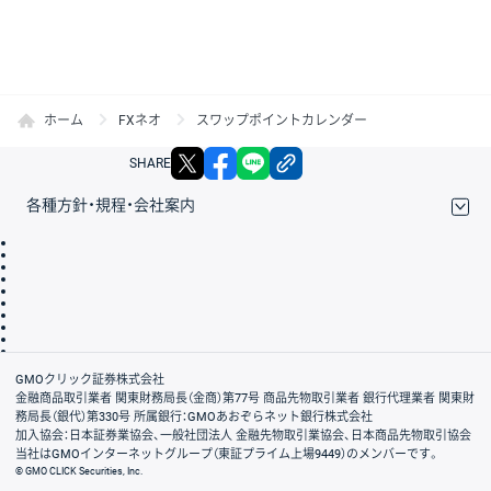
ホーム
FXネオ
スワップポイントカレンダー
X
facebook
LINE
リンクをコピー
SHARE
各種方針・規程・会社案内
取引規程・約款
サイトマップ
その他のご案内
個人情報保護方針
最良執行方針
サイトのご利用について
ディスクレイマー
信託保全
リスク説明
会社案内
GMOクリック証券株式会社
金融商品取引業者 関東財務局長（金商）第77号 商品先物取引業者 銀行代理業者 関東財
務局長（銀代）第330号 所属銀行：GMOあおぞらネット銀行株式会社
加入協会：日本証券業協会、一般社団法人 金融先物取引業協会、日本商品先物取引協会
当社はGMOインターネットグループ（東証プライム上場9449）のメンバーです。
© GMO CLICK Securities, Inc.