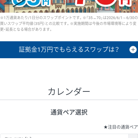
※1万通貨あたり/1日分のスワップポイントです。※「35→70」は2026/6/1～6/30の
買いスワップ平均値（35円）との比較です。※実施期間は今後の市場環境等により変
更・延長となる場合があります。
証拠金1万円で
もらえるスワップは？
証拠金1万円あたりのスワップポイントは、取引の資金効率を示した参
考値です。
CHF/JPY、EUR/USD、GBP/USD、NZD/USD、EUR/GBP、EUR/AUD、
GBP/AUDは売スワップの値です。
カレンダー
1万通貨
証拠金
あたりの
1日の
1万円あたりの
通貨ペア
取引証拠金
スワップ
ポイント
スワップ
ポイント
通貨ペア選択
▲
▼
昇順
降順
昇順
降順
昇順
降順
USD/JPY
154円
65,020円
23.6円
★
注目の通貨ペア
EUR/JPY
75円
74,270円
10円