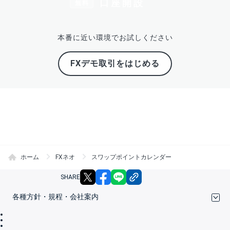
口座開設
無料
本番に近い環境でお試しください
FXデモ取引をはじめる
ホーム
FXネオ
スワップポイントカレンダー
X
facebook
LINE
リンクをコピー
SHARE
各種方針・規程・会社案内
取引規程・約款
サイトマップ
その他のご案内