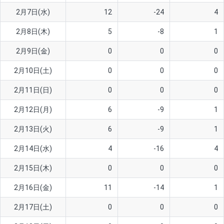
2月7日(水)
12
-24
4
AUD/USD
16円
44,990円
3.5円
2月8日(木)
5
-8
1
NZD/USD
41円
36,920円
11.1円
2月9日(金)
0
0
0
EUR/GBP
71円
74,270円
9.5円
EUR/AUD
103円
74,270円
13.8円
2月10日(土)
0
0
0
GBP/AUD
43円
86,230円
4.9円
2月11日(日)
0
0
0
AUD/NZD
66円
44,990円
14.6円
2月12日(月)
6
-9
1
EUR/CHF
111円
74,270円
14.9円
2月13日(火)
6
-9
1
GBP/CHF
220円
86,230円
25.5円
2月14日(水)
4
-16
4
USD/CHF
160円
65,030円
24.6円
2月15日(木)
0
0
0
※2026/6/30の当社のスワップポイントおよび、同日の為替レート
2月16日(金)
11
-14
1
に基づいて算出。
※取引証拠金は同日の当社為替レート（ニューヨーククローズ・
2月17日(土)
0
0
0
MIDレート）に基づいて算出。
※ハンガリーフォリント/円と南アフリカランド/円とメキシコペ