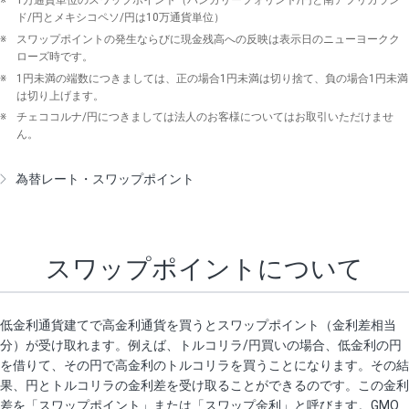
※
1万通貨単位のスワップポイント（ハンガリーフォリント/円と南アフリカラン
ド/円とメキシコペソ/円は10万通貨単位）
※
スワップポイントの発生ならびに現金残高への反映は表示日のニューヨークク
ローズ時です。
※
1円未満の端数につきましては、正の場合1円未満は切り捨て、負の場合1円未満
は切り上げます。
※
チェココルナ/円につきましては法人のお客様についてはお取引いただけませ
ん。
為替レート・スワップポイント
スワップポイントについて
低金利通貨建てで高金利通貨を買うとスワップポイント（金利差相当
分）が受け取れます。例えば、トルコリラ/円買いの場合、低金利の円
を借りて、その円で高金利のトルコリラを買うことになります。その結
果、円とトルコリラの金利差を受け取ることができるのです。この金利
差を「スワップポイント」または「スワップ金利」と呼びます。GMO