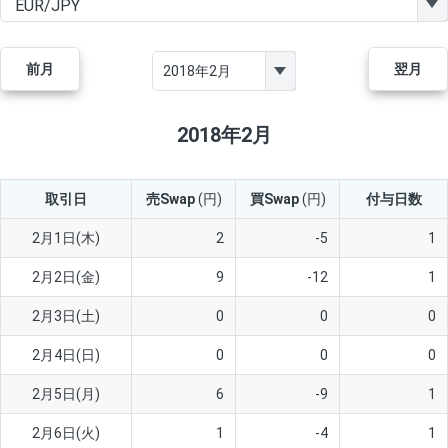
GBP/JPY
170円
86,230円
19.7円
AUD/JPY
106円
44,990円
23.5円
前月
翌月
NZD/JPY
28円
36,920円
7.5円
CAD/JPY
38円
45,810円
8.2円
2018年2月
CHF/JPY
34円
80,440円
4.2円
取引日
売Swap
(円)
買Swap
(円)
付与日数
TRY/JPY
26円
1,400円
185.7円
CZK/JPY
7円
3,060円
22.8円
2月1日(木)
2
-5
1
PLN/JPY
35円
17,280円
20.2円
2月2日(金)
9
-12
1
HUF/JPY
16円
2,090円
76.5円
2月3日(土)
0
0
0
ZAR/JPY
130円
39,680円
32.7円
2月4日(日)
0
0
0
MXN/JPY
140円
37,180円
37.6円
2月5日(月)
6
-9
1
EUR/USD
74円
74,270円
9.9円
2月6日(火)
1
-4
1
GBP/USD
4円
86,230円
0.4円