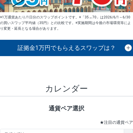
※1万通貨あたり/1日分のスワップポイントです。※「35→70」は2026/6/1～6/30
の買いスワップ平均値（35円）との比較です。※実施期間は今後の市場環境等によ
り変更・延長となる場合があります。
証拠金1万円で
もらえるスワップは？
証拠金1万円あたりのスワップポイントは、取引の資金効率を示した参
考値です。
CHF/JPY、EUR/USD、GBP/USD、NZD/USD、EUR/GBP、EUR/AUD、
GBP/AUDは売スワップの値です。
カレンダー
1万通貨
証拠金
あたりの
1日の
1万円あたりの
通貨ペア
取引証拠金
スワップ
ポイント
スワップ
ポイント
通貨ペア選択
▲
▼
昇順
降順
昇順
降順
昇順
降順
USD/JPY
154円
65,020円
23.6円
★
注目の通貨ペア
EUR/JPY
75円
74,270円
10円