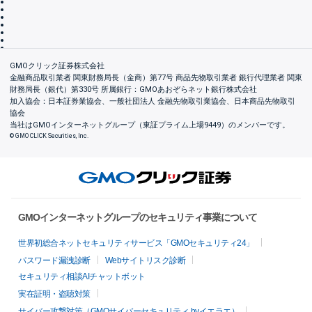
個人情報保護方針
最良執行方針
サイトのご利用について
ディスクレイマー
信託保全
リスク説明
会社案内
GMOクリック証券株式会社
金融商品取引業者 関東財務局長（金商）第77号 商品先物取引業者 銀行代理業者 関東
財務局長（銀代）第330号 所属銀行：GMOあおぞらネット銀行株式会社
加入協会：日本証券業協会、一般社団法人 金融先物取引業協会、日本商品先物取引
協会
当社はGMOインターネットグループ（東証プライム上場9449）のメンバーです。
© GMO CLICK Securities, Inc.
GMOインターネットグループのセキュリティ事業について
世界初総合ネットセキュリティサービス「GMOセキュリティ24」
パスワード漏洩診断
Webサイトリスク診断
セキュリティ相談AIチャットボット
実在証明・盗聴対策
サイバー攻撃対策（GMOサイバーセキュリティ byイエラエ）