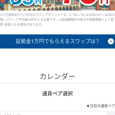
※1万通貨あたり/1日分のスワップポイントです。※「35→70」は2026/6/1～6/30の
買いスワップ平均値（35円）との比較です。※実施期間は今後の市場環境等により変
更・延長となる場合があります。
証拠金1万円で
もらえるスワップは？
証拠金1万円あたりのスワップポイントは、取引の資金効率を示した参
考値です。
CHF/JPY、EUR/USD、GBP/USD、NZD/USD、EUR/GBP、EUR/AUD、
GBP/AUDは売スワップの値です。
カレンダー
1万通貨
証拠金
あたりの
1日の
1万円あたりの
通貨ペア
取引証拠金
スワップ
ポイント
スワップ
ポイント
通貨ペア選択
▲
▼
昇順
降順
昇順
降順
昇順
降順
USD/JPY
154円
65,020円
23.6円
★
注目の通貨ペア
EUR/JPY
75円
74,270円
10円