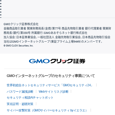
個人情報保護方針
最良執行方針
サイトのご利用について
ディスクレイマー
信託保全
リスク説明
会社案内
GMOクリック証券株式会社
金融商品取引業者 関東財務局長（金商）第77号 商品先物取引業者 銀行代理業者 関東財
務局長（銀代）第330号 所属銀行：GMOあおぞらネット銀行株式会社
加入協会：日本証券業協会、一般社団法人 金融先物取引業協会、日本商品先物取引協会
当社はGMOインターネットグループ（東証プライム上場9449）のメンバーです。
© GMO CLICK Securities, Inc.
GMOインターネットグループのセキュリティ事業について
世界初総合ネットセキュリティサービス「GMOセキュリティ24」
パスワード漏洩診断
Webサイトリスク診断
セキュリティ相談AIチャットボット
実在証明・盗聴対策
サイバー攻撃対策（GMOサイバーセキュリティ byイエラエ）