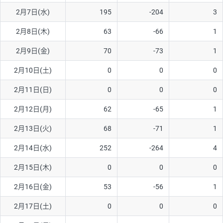
2月7日(水)
195
-204
3
AUD/USD
16円
44,990円
3.5円
2月8日(木)
63
-66
1
NZD/USD
41円
36,920円
11.1円
2月9日(金)
70
-73
1
EUR/GBP
71円
74,270円
9.5円
EUR/AUD
103円
74,270円
13.8円
2月10日(土)
0
0
0
GBP/AUD
43円
86,230円
4.9円
2月11日(日)
0
0
0
AUD/NZD
66円
44,990円
14.6円
2月12日(月)
62
-65
1
EUR/CHF
111円
74,270円
14.9円
2月13日(火)
68
-71
1
GBP/CHF
220円
86,230円
25.5円
2月14日(水)
252
-264
4
USD/CHF
160円
65,030円
24.6円
2月15日(木)
0
0
0
※2026/6/30の当社のスワップポイントおよび、同日の為替レート
2月16日(金)
53
-56
1
に基づいて算出。
※取引証拠金は同日の当社為替レート（ニューヨーククローズ・
2月17日(土)
0
0
0
MIDレート）に基づいて算出。
※ハンガリーフォリント/円と南アフリカランド/円とメキシコペ