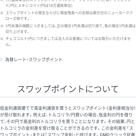
※
1万通貨単位のスワップポイント（ハンガリーフォリント/円と南アフリカラン
ド/円とメキシコペソ/円は10万通貨単位）
※
スワップポイントの発生ならびに現金残高への反映は表示日のニューヨークク
ローズ時です。
※
1円未満の端数につきましては、正の場合1円未満は切り捨て、負の場合1円未満は
切り上げます。
※
チェココルナ/円につきましては法人のお客様についてはお取引いただけませ
ん。
為替レート・スワップポイント
スワップポイントについて
低金利通貨建てで高金利通貨を買うとスワップポイント（金利差相当分）
が受け取れます。例えば、トルコリラ/円買いの場合、低金利の円を借り
て、その円で高金利のトルコリラを買うことになります。その結果、円と
トルコリラの金利差を受け取ることができるのです。この金利差を「ス
ワップポイント」または「スワップ金利」と呼びます。GMOクリック証券