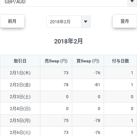
GBP/JPY
170円
86,230円
19.7円
AUD/JPY
106円
44,990円
23.5円
前月
翌月
NZD/JPY
28円
36,920円
7.5円
CAD/JPY
38円
45,810円
8.2円
2018年2月
CHF/JPY
34円
80,440円
4.2円
取引日
売Swap
(円)
買Swap
(円)
付与日数
TRY/JPY
26円
1,400円
185.7円
CZK/JPY
7円
3,060円
22.8円
2月1日(木)
73
-76
1
PLN/JPY
35円
17,280円
20.2円
2月2日(金)
78
-81
1
HUF/JPY
16円
2,090円
76.5円
2月3日(土)
0
0
0
ZAR/JPY
130円
39,680円
32.7円
2月4日(日)
0
0
0
MXN/JPY
140円
37,180円
37.6円
2月5日(月)
75
-78
1
EUR/USD
74円
74,270円
9.9円
2月6日(火)
73
-76
1
GBP/USD
4円
86,230円
0.4円