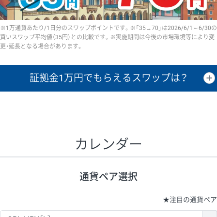
※1万通貨あたり/1日分のスワップポイントです。※「35→70」は2026/6/1～6/30の
買いスワップ平均値（35円）との比較です。※実施期間は今後の市場環境等により変
更・延長となる場合があります。
証拠金1万円で
もらえるスワップは？
証拠金1万円あたりのスワップポイントは、取引の資金効率を示した参
考値です。
CHF/JPY、EUR/USD、GBP/USD、NZD/USD、EUR/GBP、EUR/AUD、
GBP/AUDは売スワップの値です。
カレンダー
1万通貨
証拠金
あたりの
1日の
1万円あたりの
通貨ペア
取引証拠金
スワップ
ポイント
スワップ
ポイント
通貨ペア選択
▲
▼
昇順
降順
昇順
降順
昇順
降順
USD/JPY
154円
65,020円
23.6円
★
注目の通貨ペア
EUR/JPY
75円
74,270円
10円