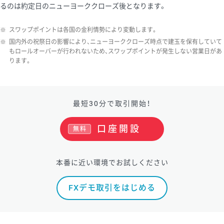
るのは約定日のニューヨーククローズ後となります。
ソ/円は10万通貨単位。
※
スワップポイントは各国の金利情勢により変動します。
※
国内外の祝祭日の影響により、ニューヨーククローズ時点で建玉を保有していて
もロールオーバーが行われないため、スワップポイントが発生しない営業日があ
ります。
最短30分で取引開始！
口座開設
無料
本番に近い環境でお試しください
FXデモ取引をはじめる