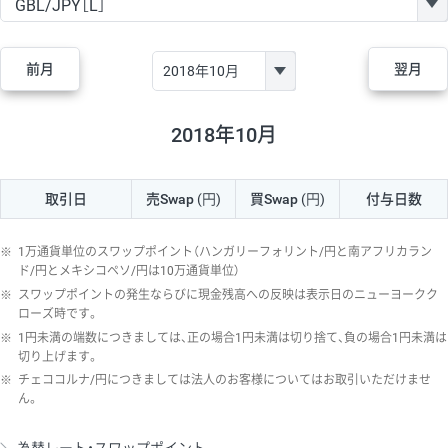
GBP/JPY
170円
86,230円
19.7円
AUD/JPY
106円
44,990円
23.5円
前月
翌月
NZD/JPY
28円
36,920円
7.5円
CAD/JPY
38円
45,810円
8.2円
2018年10月
CHF/JPY
34円
80,440円
4.2円
取引日
売Swap
(円)
買Swap
(円)
付与日数
TRY/JPY
26円
1,400円
185.7円
CZK/JPY
7円
3,060円
22.8円
※
1万通貨単位のスワップポイント（ハンガリーフォリント/円と南アフリカラン
PLN/JPY
35円
17,280円
20.2円
ド/円とメキシコペソ/円は10万通貨単位）
※
スワップポイントの発生ならびに現金残高への反映は表示日のニューヨークク
HUF/JPY
16円
2,090円
76.5円
ローズ時です。
※
1円未満の端数につきましては、正の場合1円未満は切り捨て、負の場合1円未満は
ZAR/JPY
130円
39,680円
32.7円
切り上げます。
MXN/JPY
140円
37,180円
37.6円
※
チェココルナ/円につきましては法人のお客様についてはお取引いただけませ
ん。
EUR/USD
74円
74,270円
9.9円
GBP/USD
4円
86,230円
0.4円