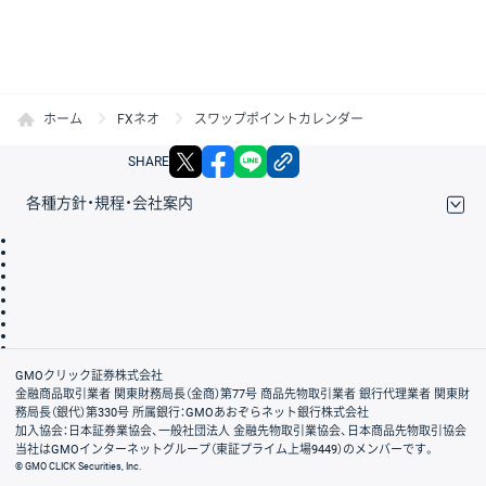
ホーム
FXネオ
スワップポイントカレンダー
X
facebook
LINE
リンクをコピー
SHARE
各種方針・規程・会社案内
取引規程・約款
サイトマップ
その他のご案内
個人情報保護方針
最良執行方針
サイトのご利用について
ディスクレイマー
信託保全
リスク説明
会社案内
GMOクリック証券株式会社
金融商品取引業者 関東財務局長（金商）第77号 商品先物取引業者 銀行代理業者 関東財
務局長（銀代）第330号 所属銀行：GMOあおぞらネット銀行株式会社
加入協会：日本証券業協会、一般社団法人 金融先物取引業協会、日本商品先物取引協会
当社はGMOインターネットグループ（東証プライム上場9449）のメンバーです。
© GMO CLICK Securities, Inc.