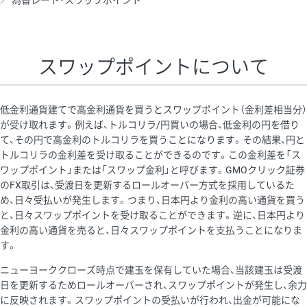
為替レート・スワップポイント
AUD/USD
16円
44,990円
3.5円
NZD/USD
41円
36,920円
11.1円
スワップポイントについて
EUR/GBP
71円
74,270円
9.5円
EUR/AUD
103円
74,270円
13.8円
低金利通貨建てで高金利通貨を買うとスワップポイント（金利差相当分）
GBP/AUD
43円
86,230円
4.9円
が受け取れます。例えば、トルコリラ/円買いの場合、低金利の円を借り
て、その円で高金利のトルコリラを買うことになります。その結果、円と
AUD/NZD
66円
44,990円
14.6円
トルコリラの金利差を受け取ることができるのです。この金利差を「ス
EUR/CHF
111円
74,270円
14.9円
ワップポイント」または「スワップ金利」と呼びます。GMOクリック証券
のFX取引は、受渡日を更新するロールオーバー方式を採用しているた
GBP/CHF
220円
86,230円
25.5円
め、日々受払いが発生します。つまり、日本円より金利の高い通貨を買う
USD/CHF
160円
65,030円
24.6円
と、日々スワップポイントを受け取ることができます。逆に、日本円より
金利の高い通貨を売ると、日々スワップポイントを支払うことになりま
※2026/6/30の当社のスワップポイントおよび、同日の為替レート
す。
に基づいて算出。
ニューヨーククローズ時点で建玉を保有していた場合、当該建玉は受渡
※取引証拠金は同日の当社為替レート（ニューヨーククローズ・
日を更新するためロールオーバーされ、スワップポイントが発生し、余力
MIDレート）に基づいて算出。
に反映されます。スワップポイントの受払いが行われ、出金が可能にな
※ハンガリーフォリント/円と南アフリカランド/円とメキシコペ