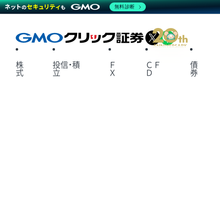
無料診断
X
LINE
株
投信・積
Ｆ
ＣＦ
債
式
立
Ｘ
Ｄ
券