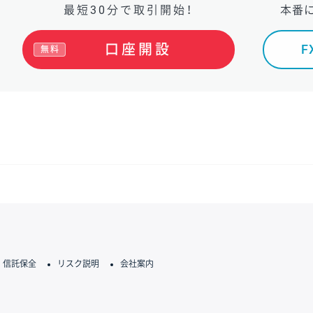
最短30分で取引開始！
本番
口座開設
無料
信託保全
リスク説明
会社案内