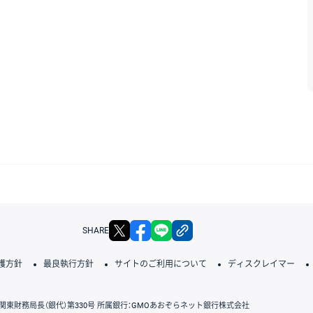
X
facebook
LINE
リンクをコピー
SHARE
護方針
最良執行方針
サイトのご利用について
ディスクレイマー
関東財務局長（銀代）第330号 所属銀行：GMOあおぞらネット銀行株式会社