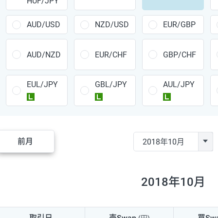
HUF/JPY
CAD/JPY
38円
CHF/JPY
34円
AUD/USD
NZD/USD
EUR/GBP
TRY/JPY
26円
AUD/NZD
EUR/CHF
GBP/CHF
CZK/JPY
7円
EUL/JPY
GBL/JPY
AUL/JPY
PLN/JPY
35円
ラージ
ラージ
ラージ
HUF/JPY
16円
ZAR/JPY
130円
前月
MXN/JPY
140円
EUR/USD
74円
2018年10月
GBP/USD
4円
AUD/USD
16円
取引日
売Swap
買Sw