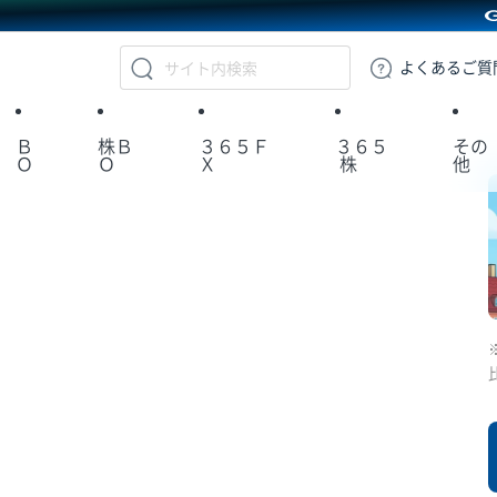
GMOクリック証券
よくある
ご質
Ｂ
株Ｂ
３６５Ｆ
３６５
その
Ｏ
Ｏ
Ｘ
株
他