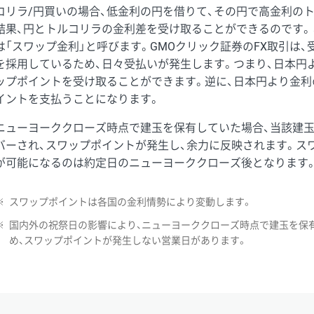
コリラ/円買いの場合、低金利の円を借りて、その円で高金利の
結果、円とトルコリラの金利差を受け取ることができるのです。
は「スワップ金利」と呼びます。GMOクリック証券のFX取引は
を採用しているため、日々受払いが発生します。つまり、日本円
ップポイントを受け取ることができます。逆に、日本円より金利
イントを支払うことになります。
ニューヨーククローズ時点で建玉を保有していた場合、当該建
バーされ、スワップポイントが発生し、余力に反映されます。ス
が可能になるのは約定日のニューヨーククローズ後となります
※
スワップポイントは各国の金利情勢により変動します。
※
国内外の祝祭日の影響により、ニューヨーククローズ時点で建玉を保
め、スワップポイントが発生しない営業日があります。