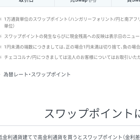
(円)
NZD/USD
41円
※
1万通貨単位のスワップポイント（ハンガリーフォリント/円と南アフリ
EUR/GBP
71円
単位）
※
スワップポイントの発生ならびに現金残高への反映は表示日のニュー
EUR/AUD
103円
※
1円未満の端数につきましては、正の場合1円未満は切り捨て、負の場
GBP/AUD
43円
※
チェココルナ/円につきましては法人のお客様についてはお取引いた
AUD/NZD
66円
為替レート・スワップポイント
EUR/CHF
111円
GBP/CHF
220円
USD/CHF
160円
スワップポイント
※2026/6/30の当社のスワップポイントおよび、同日の為替レート
※取引証拠金は同日の当社為替レート（ニューヨーククローズ・MIDレ
低金利通貨建てで高金利通貨を買うとスワップポイント（金利差
※ハンガリーフォリント/円と南アフリカランド/円とメキシコペソ/円