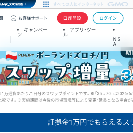
問
お客様
サポート
口座開設
ログイン
キャンペー
アプリ・ツー
ン
ル
NIS
A
※1万通貨あたり/1日分のスワップポイントです。※「35→70」は2026/6
比較です。※実施期間は今後の市場環境等により変更・延長となる場合が
証拠金1万円で
もらえるス