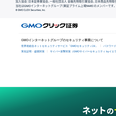
加入協会：日本証券業協会、一般社団法人 金融先物取引業協会、日本商品先物取
当社はGMOインターネットグループ（東証プライム上場9449）のメンバーです。
© GMO CLICK Securities, Inc.
GMOインターネットグループのセキュリティ事業について
世界初総合ネットセキュリティサービス「GMOセキュリティ24」
パスワー
実在証明・盗聴対策
サイバー攻撃対策（GMOサイバーセキュリティ byイエ