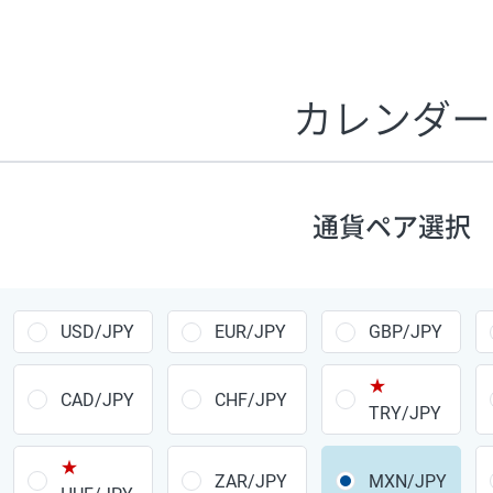
証拠金1万円あたりのスワップポイントは、取引の資金効率
CHF/JPY、EUR/USD、GBP/USD、NZD/USD、EUR/GBP、E
す。
カレンダー
1万通貨
あたりの
通貨ペア
1日の
スワップ
取引
ポイント
▲
▼
昇順
降順
通貨ペア選択
USD/JPY
154円
EUR/JPY
75円
USD/JPY
EUR/JPY
GBP/JPY
GBP/JPY
170円
★
AUD/JPY
106円
CAD/JPY
CHF/JPY
TRY/JPY
NZD/JPY
28円
★
ZAR/JPY
MXN/JPY