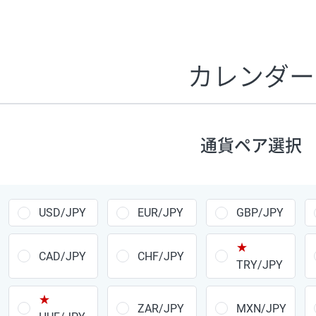
証拠金1万円あたりのスワップポイントは、取引の資金効率
CHF/JPY、EUR/USD、GBP/USD、NZD/USD、EUR/GBP、E
す。
カレンダー
1万通貨
あたりの
通貨ペア
1日の
スワップ
取引
ポイント
▲
▼
昇順
降順
通貨ペア選択
USD/JPY
154円
EUR/JPY
75円
USD/JPY
EUR/JPY
GBP/JPY
GBP/JPY
170円
★
AUD/JPY
106円
CAD/JPY
CHF/JPY
TRY/JPY
NZD/JPY
28円
★
ZAR/JPY
MXN/JPY