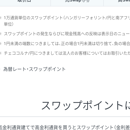
(円)
NZD/USD
41円
※
1万通貨単位のスワップポイント（ハンガリーフォリント/円と南アフリ
EUR/GBP
71円
単位）
※
スワップポイントの発生ならびに現金残高への反映は表示日のニュー
EUR/AUD
103円
※
1円未満の端数につきましては、正の場合1円未満は切り捨て、負の場
GBP/AUD
43円
※
チェココルナ/円につきましては法人のお客様についてはお取引いた
AUD/NZD
66円
為替レート・スワップポイント
EUR/CHF
111円
GBP/CHF
220円
USD/CHF
160円
スワップポイント
※2026/6/30の当社のスワップポイントおよび、同日の為替レート
※取引証拠金は同日の当社為替レート（ニューヨーククローズ・MIDレ
低金利通貨建てで高金利通貨を買うとスワップポイント（金利差
※ハンガリーフォリント/円と南アフリカランド/円とメキシコペソ/円