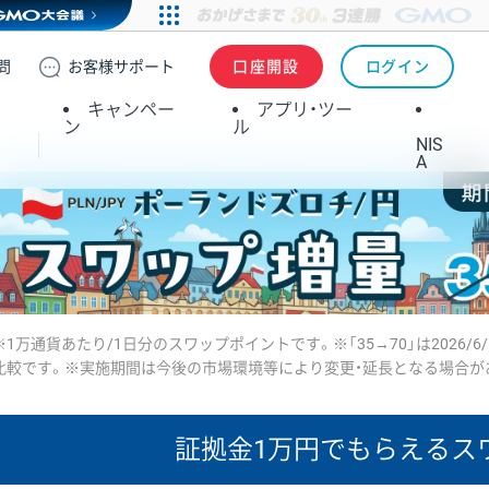
問
お客様
サポート
口座開設
ログイン
キャンペー
アプリ・ツー
ン
ル
NIS
A
※1万通貨あたり/1日分のスワップポイントです。※「35→70」は2026/6
比較です。※実施期間は今後の市場環境等により変更・延長となる場合が
証拠金1万円で
もらえるス