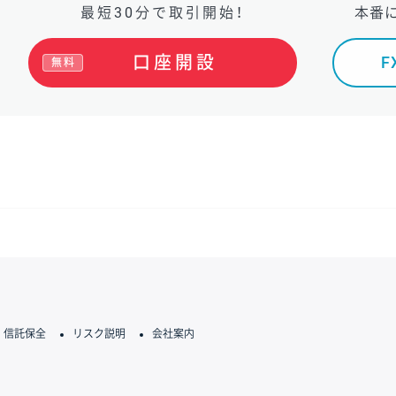
最短30分で取引開始！
本番
口座開設
無料
信託保全
リスク説明
会社案内