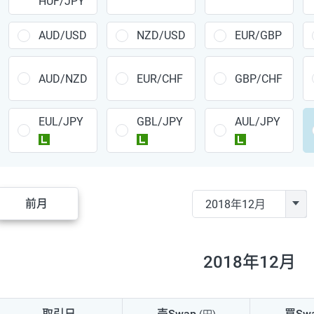
HUF/JPY
CAD/JPY
38円
CHF/JPY
34円
AUD/USD
NZD/USD
EUR/GBP
TRY/JPY
26円
AUD/NZD
EUR/CHF
GBP/CHF
CZK/JPY
7円
EUL/JPY
GBL/JPY
AUL/JPY
PLN/JPY
35円
ラージ
ラージ
ラージ
HUF/JPY
16円
ZAR/JPY
130円
前月
MXN/JPY
140円
EUR/USD
74円
2018年12月
GBP/USD
4円
AUD/USD
16円
取引日
売Swap
買Sw