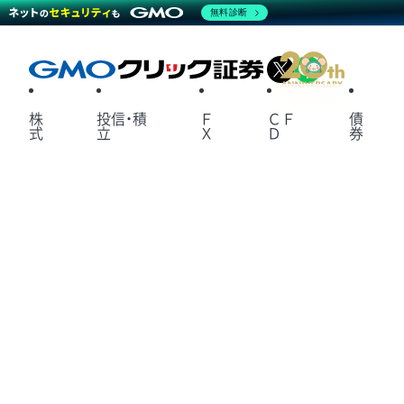
無料診断
X
LINE
株
投信・積
Ｆ
ＣＦ
債
式
立
Ｘ
Ｄ
券