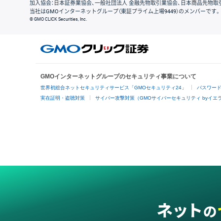
加入協会：日本証券業協会、一般社団法人 金融先物取引業協会、日本商品先物取
当社はGMOインターネットグループ（東証プライム上場9449）のメンバーです。
© GMO CLICK Securities, Inc.
GMOインターネットグループのセキュリティ事業について
世界初総合ネットセキュリティサービス「GMOセキュリティ24」
パスワー
実在証明・盗聴対策
サイバー攻撃対策（GMOサイバーセキュリティ byイエ