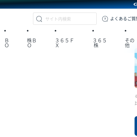
GMOクリック証券
よくある
ご質
Ｂ
株Ｂ
３６５Ｆ
３６５
その
Ｏ
Ｏ
Ｘ
株
他