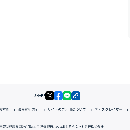
X
facebook
LINE
リンクをコピー
SHARE
護方針
最良執行方針
サイトのご利用について
ディスクレイマー
関東財務局長（銀代）第330号 所属銀行：GMOあおぞらネット銀行株式会社