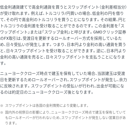
低金利通貨建てで高金利通貨を買うとスワップポイント（金利差相当分）
が受け取れます。例えば、トルコリラ/円買いの場合、低金利の円を借り
て、その円で高金利のトルコリラを買うことになります。その結果、円と
トルコリラの金利差を受け取ることができるのです。この金利差を「ス
ワップポイント」または「スワップ金利」と呼びます。GMOクリック証券
のFX取引は、受渡日を更新するロールオーバー方式を採用しているた
め、日々受払いが発生します。つまり、日本円より金利の高い通貨を買う
と、日々スワップポイントを受け取ることができます。逆に、日本円より
金利の高い通貨を売ると、日々スワップポイントを支払うことになりま
す。
ニューヨーククローズ時点で建玉を保有していた場合、当該建玉は受渡
日を更新するためロールオーバーされ、スワップポイントが発生し、余力
に反映されます。スワップポイントの受払いが行われ、出金が可能にな
るのは約定日のニューヨーククローズ後となります。
※
スワップポイントは各国の金利情勢により変動します。
※
国内外の祝祭日の影響により、ニューヨーククローズ時点で建玉を保有していて
もロールオーバーが行われないため、スワップポイントが発生しない営業日があ
ります。