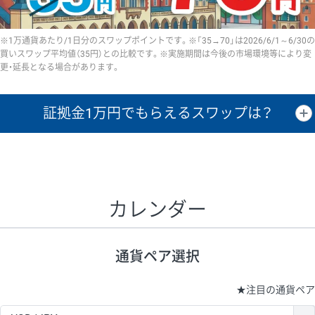
※1万通貨あたり/1日分のスワップポイントです。※「35→70」は2026/6/1～6/30の
買いスワップ平均値（35円）との比較です。※実施期間は今後の市場環境等により変
更・延長となる場合があります。
証拠金1万円で
もらえるスワップは？
証拠金1万円あたりのスワップポイントは、取引の資金効率を示した参
考値です。
CHF/JPY、EUR/USD、GBP/USD、NZD/USD、EUR/GBP、EUR/AUD、
GBP/AUDは売スワップの値です。
カレンダー
1万通貨
証拠金
あたりの
1日の
1万円あたりの
通貨ペア
取引証拠金
スワップ
ポイント
スワップ
ポイント
通貨ペア選択
▲
▼
昇順
降順
昇順
降順
昇順
降順
USD/JPY
154円
65,020円
23.6円
★
注目の通貨ペア
EUR/JPY
75円
74,270円
10円