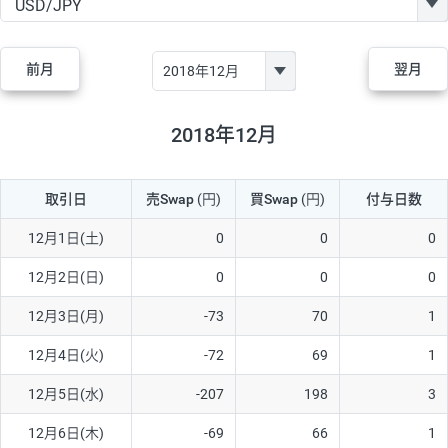
GBP/JPY
170円
86,230円
19.7円
AUD/JPY
106円
44,990円
23.5円
前月
翌月
NZD/JPY
28円
36,920円
7.5円
CAD/JPY
38円
45,810円
8.2円
2018年12月
CHF/JPY
34円
80,440円
4.2円
取引日
売Swap
(円)
買Swap
(円)
付与日数
TRY/JPY
26円
1,400円
185.7円
CZK/JPY
7円
3,060円
22.8円
12月1日(土)
0
0
0
PLN/JPY
35円
17,280円
20.2円
12月2日(日)
0
0
0
HUF/JPY
16円
2,090円
76.5円
12月3日(月)
-73
70
1
ZAR/JPY
130円
39,680円
32.7円
12月4日(火)
-72
69
1
MXN/JPY
140円
37,180円
37.6円
12月5日(水)
-207
198
3
EUR/USD
74円
74,270円
9.9円
12月6日(木)
-69
66
1
GBP/USD
4円
86,230円
0.4円