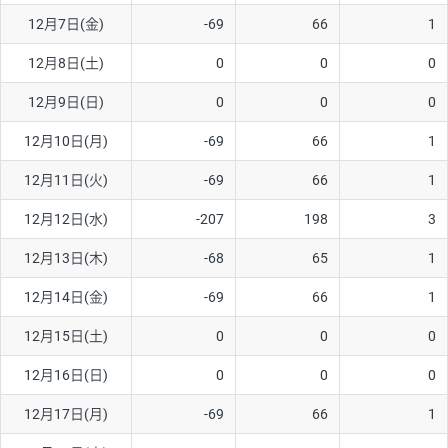
12月7日(金)
-69
66
1
AUD/USD
16円
44,990円
3.5円
12月8日(土)
0
0
0
NZD/USD
41円
36,920円
11.1円
12月9日(日)
0
0
0
EUR/GBP
71円
74,270円
9.5円
EUR/AUD
103円
74,270円
13.8円
12月10日(月)
-69
66
1
GBP/AUD
43円
86,230円
4.9円
12月11日(火)
-69
66
1
AUD/NZD
66円
44,990円
14.6円
12月12日(水)
-207
198
3
EUR/CHF
111円
74,270円
14.9円
12月13日(木)
-68
65
1
GBP/CHF
220円
86,230円
25.5円
12月14日(金)
-69
66
1
USD/CHF
160円
65,030円
24.6円
12月15日(土)
0
0
0
※2026/6/30の当社のスワップポイントおよび、同日の為替レート
12月16日(日)
0
0
0
に基づいて算出。
※取引証拠金は同日の当社為替レート（ニューヨーククローズ・
12月17日(月)
-69
66
1
MIDレート）に基づいて算出。
※ハンガリーフォリント/円と南アフリカランド/円とメキシコペ