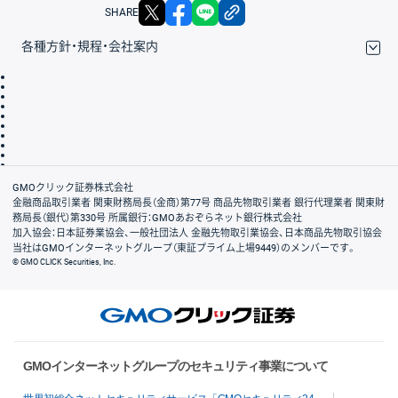
X
facebook
LINE
リンクをコピー
SHARE
各種方針・規程・会社案内
取引規程・約款
サイトマップ
その他のご案内
個人情報保護方針
最良執行方針
サイトのご利用について
ディスクレイマー
信託保全
リスク説明
会社案内
GMOクリック証券株式会社
金融商品取引業者 関東財務局長（金商）第77号 商品先物取引業者 銀行代理業者 関東財
務局長（銀代）第330号 所属銀行：GMOあおぞらネット銀行株式会社
加入協会：日本証券業協会、一般社団法人 金融先物取引業協会、日本商品先物取引協会
当社はGMOインターネットグループ（東証プライム上場9449）のメンバーです。
© GMO CLICK Securities, Inc.
GMOインターネットグループのセキュリティ事業について