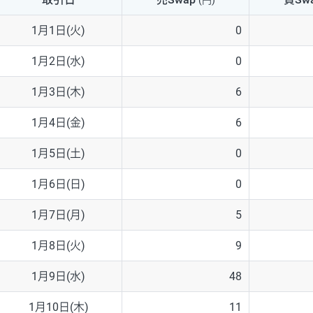
(円)
NZD/USD
41円
1月1日(火)
0
EUR/GBP
71円
1月2日(水)
0
EUR/AUD
103円
1月3日(木)
6
GBP/AUD
43円
1月4日(金)
6
AUD/NZD
66円
1月5日(土)
0
EUR/CHF
111円
1月6日(日)
0
GBP/CHF
220円
1月7日(月)
5
USD/CHF
160円
1月8日(火)
9
1月9日(水)
48
※取引証拠金は同日の当社為替レート（ニューヨーククローズ・MIDレ
1月10日(木)
11
※ハンガリーフォリント/円と南アフリカランド/円とメキシコペソ/円