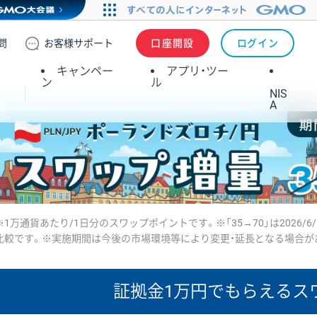
問
お客様
サポート
口座開設
ログイン
キャンペー
アプリ・ツー
ン
ル
NIS
A
※1万通貨あたり/1日分のスワップポイントです。※「35→70」は2026/6
比較です。※実施期間は今後の市場環境等により変更・延長となる場合が
証拠金1万円で
もらえるス