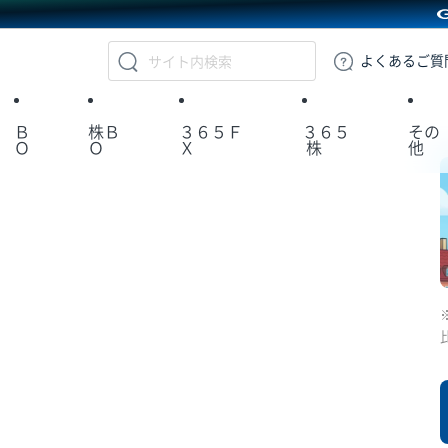
GMOクリック証券
よくある
ご質
Ｂ
株Ｂ
３６５Ｆ
３６５
その
Ｏ
Ｏ
Ｘ
株
他