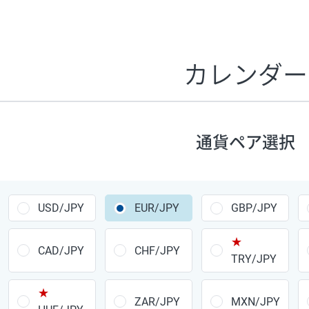
証拠金1万円あたりのスワップポイントは、取引の資金効率
CHF/JPY、EUR/USD、GBP/USD、NZD/USD、EUR/GBP、E
す。
カレンダー
1万通貨
あたりの
通貨ペア
1日の
スワップ
取引
ポイント
▲
▼
昇順
降順
通貨ペア選択
USD/JPY
154円
EUR/JPY
75円
USD/JPY
EUR/JPY
GBP/JPY
GBP/JPY
170円
★
AUD/JPY
106円
CAD/JPY
CHF/JPY
TRY/JPY
NZD/JPY
28円
★
ZAR/JPY
MXN/JPY