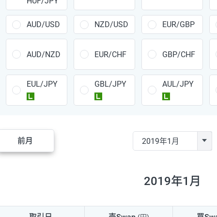
HUF/JPY
CAD/JPY
38円
CHF/JPY
34円
AUD/USD
NZD/USD
EUR/GBP
TRY/JPY
26円
AUD/NZD
EUR/CHF
GBP/CHF
CZK/JPY
7円
EUL/JPY
GBL/JPY
AUL/JPY
PLN/JPY
35円
ラージ
ラージ
ラージ
HUF/JPY
16円
ZAR/JPY
130円
前月
MXN/JPY
140円
EUR/USD
74円
2019年1月
GBP/USD
4円
AUD/USD
16円
取引日
売Swap
買Sw