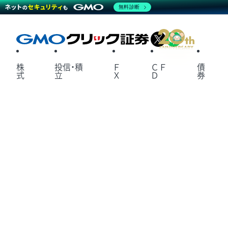
無料診断
X
LINE
株
投信・積
Ｆ
ＣＦ
債
式
立
Ｘ
Ｄ
券