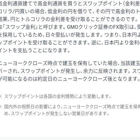
低金利通貨建てで高金利通貨を買うとスワップポイント（金利差
コリラ/円買いの場合、低金利の円を借りて、その円で高金利の
結果、円とトルコリラの金利差を受け取ることができるのです。
は「スワップ金利」と呼びます。GMOクリック証券のFX取引は
を採用しているため、日々受払いが発生します。つまり、日本円
ップポイントを受け取ることができます。逆に、日本円より金利
イントを支払うことになります。
ニューヨーククローズ時点で建玉を保有していた場合、当該建
バーされ、スワップポイントが発生し、余力に反映されます。ス
が可能になるのは約定日のニューヨーククローズ後となります
※
スワップポイントは各国の金利情勢により変動します。
※
国内外の祝祭日の影響により、ニューヨーククローズ時点で建玉を保
め、スワップポイントが発生しない営業日があります。