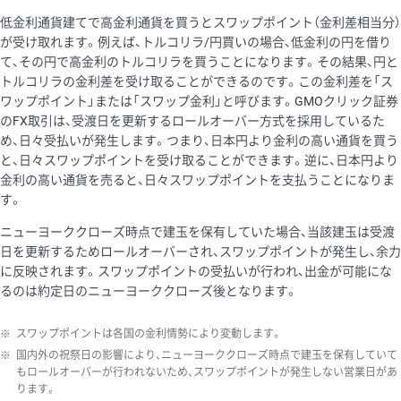
低金利通貨建てで高金利通貨を買うとスワップポイント（金利差相当分）
が受け取れます。例えば、トルコリラ/円買いの場合、低金利の円を借り
て、その円で高金利のトルコリラを買うことになります。その結果、円と
トルコリラの金利差を受け取ることができるのです。この金利差を「ス
ワップポイント」または「スワップ金利」と呼びます。GMOクリック証券
のFX取引は、受渡日を更新するロールオーバー方式を採用しているた
め、日々受払いが発生します。つまり、日本円より金利の高い通貨を買う
と、日々スワップポイントを受け取ることができます。逆に、日本円より
金利の高い通貨を売ると、日々スワップポイントを支払うことになりま
す。
ニューヨーククローズ時点で建玉を保有していた場合、当該建玉は受渡
日を更新するためロールオーバーされ、スワップポイントが発生し、余力
に反映されます。スワップポイントの受払いが行われ、出金が可能にな
るのは約定日のニューヨーククローズ後となります。
※
スワップポイントは各国の金利情勢により変動します。
※
国内外の祝祭日の影響により、ニューヨーククローズ時点で建玉を保有していて
もロールオーバーが行われないため、スワップポイントが発生しない営業日があ
ります。