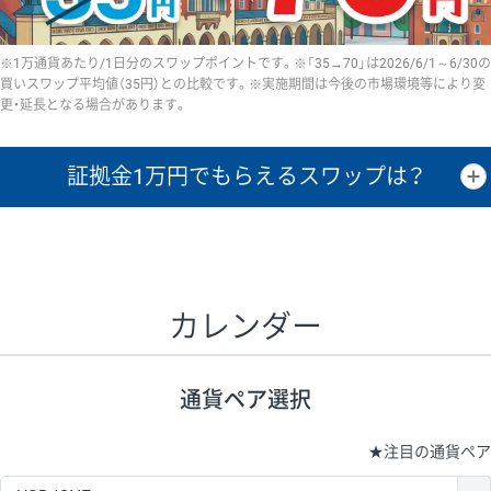
※1万通貨あたり/1日分のスワップポイントです。※「35→70」は2026/6/1～6/30の
買いスワップ平均値（35円）との比較です。※実施期間は今後の市場環境等により変
更・延長となる場合があります。
証拠金1万円で
もらえるスワップは？
証拠金1万円あたりのスワップポイントは、取引の資金効率を示した参
考値です。
CHF/JPY、EUR/USD、GBP/USD、NZD/USD、EUR/GBP、EUR/AUD、
GBP/AUDは売スワップの値です。
カレンダー
1万通貨
証拠金
あたりの
1日の
1万円あたりの
通貨ペア
取引証拠金
スワップ
ポイント
スワップ
ポイント
通貨ペア選択
▲
▼
昇順
降順
昇順
降順
昇順
降順
USD/JPY
161円
63,050円
25.5円
★
注目の通貨ペア
EUR/JPY
80円
72,570円
11円