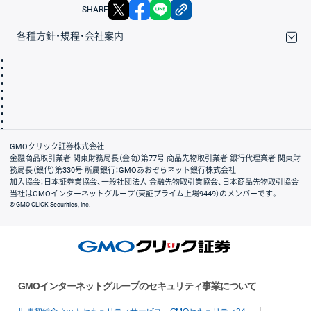
X
facebook
LINE
リンクをコピー
SHARE
各種方針・規程・会社案内
取引規程・約款
サイトマップ
その他のご案内
個人情報保護方針
最良執行方針
サイトのご利用について
ディスクレイマー
信託保全
リスク説明
会社案内
GMOクリック証券株式会社
金融商品取引業者 関東財務局長（金商）第77号 商品先物取引業者 銀行代理業者 関東財
務局長（銀代）第330号 所属銀行：GMOあおぞらネット銀行株式会社
加入協会：日本証券業協会、一般社団法人 金融先物取引業協会、日本商品先物取引協会
当社はGMOインターネットグループ（東証プライム上場9449）のメンバーです。
© GMO CLICK Securities, Inc.
GMOインターネットグループのセキュリティ事業について