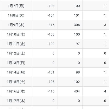
1月7日(月)
-103
100
1
AUD/USD
12円
44,260円
2.7円
1月8日(火)
-104
101
1
NZD/USD
27円
37,070円
7.2円
1月9日(水)
-315
306
3
EUR/GBP
74円
72,660円
10.1円
EUR/AUD
102円
72,650円
14円
1月10日(木)
-103
100
1
GBP/AUD
32円
84,960円
3.7円
1月11日(金)
-100
97
1
AUD/NZD
55円
44,260円
12.4円
1月12日(土)
0
0
0
EUR/CHF
98円
72,680円
13.4円
1月13日(日)
0
0
0
GBP/CHF
210円
84,990円
24.7円
1月14日(月)
-101
98
1
USD/CHF
148円
63,050円
23.4円
1月15日(火)
-105
102
1
1月16日(水)
-416
404
4
※取引証拠金は同日の当社為替レート（ニューヨーククローズ・
MIDレート）に基づいて算出。
1月17日(木)
0
0
0
※ハンガリーフォリント/円と南アフリカランド/円とメキシコペ
ソ/円は10万通貨単位。