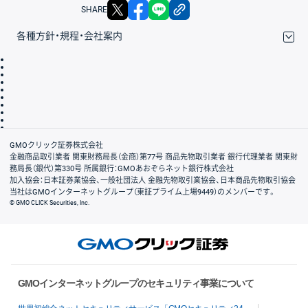
X
facebook
LINE
リンクをコピー
SHARE
各種方針・規程・会社案内
取引規程・約款
サイトマップ
その他のご案内
個人情報保護方針
最良執行方針
サイトのご利用について
ディスクレイマー
信託保全
リスク説明
会社案内
GMOクリック証券株式会社
金融商品取引業者 関東財務局長（金商）第77号 商品先物取引業者 銀行代理業者 関東財
務局長（銀代）第330号 所属銀行：GMOあおぞらネット銀行株式会社
加入協会：日本証券業協会、一般社団法人 金融先物取引業協会、日本商品先物取引協会
当社はGMOインターネットグループ（東証プライム上場9449）のメンバーです。
© GMO CLICK Securities, Inc.
GMOインターネットグループのセキュリティ事業について