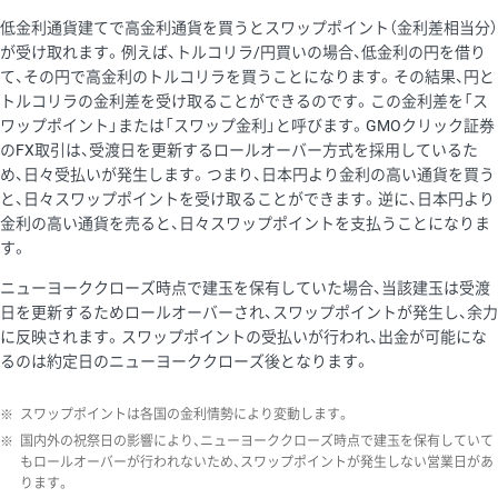
低金利通貨建てで高金利通貨を買うとスワップポイント（金利差相当分）
が受け取れます。例えば、トルコリラ/円買いの場合、低金利の円を借り
て、その円で高金利のトルコリラを買うことになります。その結果、円と
トルコリラの金利差を受け取ることができるのです。この金利差を「ス
ワップポイント」または「スワップ金利」と呼びます。GMOクリック証券
のFX取引は、受渡日を更新するロールオーバー方式を採用しているた
め、日々受払いが発生します。つまり、日本円より金利の高い通貨を買う
と、日々スワップポイントを受け取ることができます。逆に、日本円より
金利の高い通貨を売ると、日々スワップポイントを支払うことになりま
す。
ニューヨーククローズ時点で建玉を保有していた場合、当該建玉は受渡
日を更新するためロールオーバーされ、スワップポイントが発生し、余力
に反映されます。スワップポイントの受払いが行われ、出金が可能にな
るのは約定日のニューヨーククローズ後となります。
※
スワップポイントは各国の金利情勢により変動します。
※
国内外の祝祭日の影響により、ニューヨーククローズ時点で建玉を保有していて
もロールオーバーが行われないため、スワップポイントが発生しない営業日があ
ります。