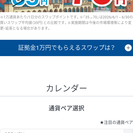
※1万通貨あたり/1日分のスワップポイントです。※「35→70」は2026/6/1～6/30の
買いスワップ平均値（35円）との比較です。※実施期間は今後の市場環境等により変
更・延長となる場合があります。
証拠金1万円で
もらえるスワップは？
証拠金1万円あたりのスワップポイントは、取引の資金効率を示した参
考値です。
CHF/JPY、EUR/USD、GBP/USD、NZD/USD、EUR/GBP、EUR/AUD、
GBP/AUDは売スワップの値です。
カレンダー
1万通貨
証拠金
あたりの
1日の
1万円あたりの
通貨ペア
取引証拠金
スワップ
ポイント
スワップ
ポイント
通貨ペア選択
▲
▼
昇順
降順
昇順
降順
昇順
降順
USD/JPY
154円
65,020円
23.6円
★
注目の通貨ペア
EUR/JPY
75円
74,270円
10円