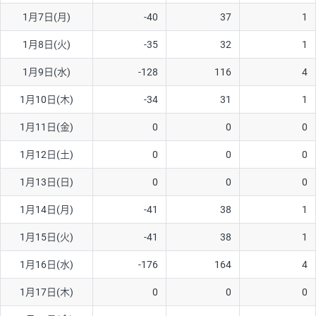
1月7日(月)
-40
37
1
AUD/USD
16円
44,990円
3.5円
1月8日(火)
-35
32
1
NZD/USD
41円
36,920円
11.1円
1月9日(水)
-128
116
4
EUR/GBP
71円
74,270円
9.5円
EUR/AUD
103円
74,270円
13.8円
1月10日(木)
-34
31
1
GBP/AUD
43円
86,230円
4.9円
1月11日(金)
0
0
0
AUD/NZD
66円
44,990円
14.6円
1月12日(土)
0
0
0
EUR/CHF
111円
74,270円
14.9円
1月13日(日)
0
0
0
GBP/CHF
220円
86,230円
25.5円
1月14日(月)
-41
38
1
USD/CHF
160円
65,030円
24.6円
1月15日(火)
-41
38
1
※2026/6/30の当社のスワップポイントおよび、同日の為替レート
1月16日(水)
-176
164
4
に基づいて算出。
※取引証拠金は同日の当社為替レート（ニューヨーククローズ・
1月17日(木)
0
0
0
MIDレート）に基づいて算出。
※ハンガリーフォリント/円と南アフリカランド/円とメキシコペ