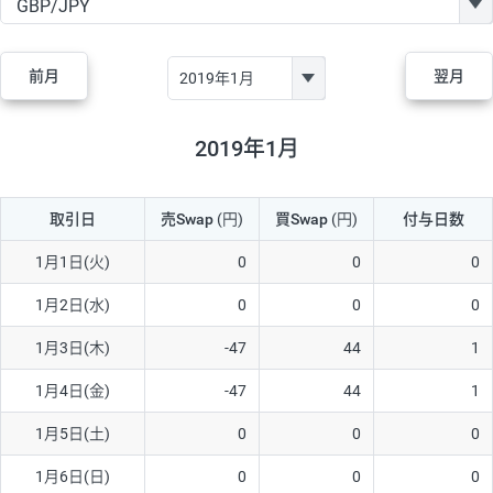
GBP/JPY
170円
86,230円
19.7円
AUD/JPY
106円
44,990円
23.5円
前月
翌月
NZD/JPY
28円
36,920円
7.5円
CAD/JPY
38円
45,810円
8.2円
2019年1月
CHF/JPY
34円
80,440円
4.2円
取引日
売Swap
(円)
買Swap
(円)
付与日数
TRY/JPY
26円
1,400円
185.7円
CZK/JPY
7円
3,060円
22.8円
1月1日(火)
0
0
0
PLN/JPY
35円
17,280円
20.2円
1月2日(水)
0
0
0
HUF/JPY
16円
2,090円
76.5円
1月3日(木)
-47
44
1
ZAR/JPY
130円
39,680円
32.7円
1月4日(金)
-47
44
1
MXN/JPY
140円
37,180円
37.6円
1月5日(土)
0
0
0
EUR/USD
74円
74,270円
9.9円
1月6日(日)
0
0
0
GBP/USD
4円
86,230円
0.4円