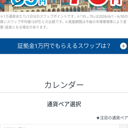
※1万通貨あたり/1日分のスワップポイントです。※「35→70」は2026/6/1～6/30の
買いスワップ平均値（35円）との比較です。※実施期間は今後の市場環境等により変
更・延長となる場合があります。
証拠金1万円で
もらえるスワップは？
証拠金1万円あたりのスワップポイントは、取引の資金効率を示した参
考値です。
CHF/JPY、EUR/USD、GBP/USD、NZD/USD、EUR/GBP、EUR/AUD、
GBP/AUDは売スワップの値です。
カレンダー
1万通貨
証拠金
あたりの
1日の
1万円あたりの
通貨ペア
取引証拠金
スワップ
ポイント
スワップ
ポイント
通貨ペア選択
▲
▼
昇順
降順
昇順
降順
昇順
降順
USD/JPY
154円
65,020円
23.6円
★
注目の通貨ペア
EUR/JPY
75円
74,270円
10円