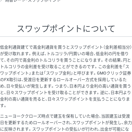
為替レート・スワップポイント
AUD/USD
16円
44,990円
3.5円
NZD/USD
41円
36,920円
11.1円
スワップポイントについて
EUR/GBP
71円
74,270円
9.5円
EUR/AUD
103円
74,270円
13.8円
低金利通貨建てで高金利通貨を買うとスワップポイント（金利差相当分）
GBP/AUD
43円
86,230円
4.9円
が受け取れます。例えば、トルコリラ/円買いの場合、低金利の円を借り
て、その円で高金利のトルコリラを買うことになります。その結果、円と
AUD/NZD
66円
44,990円
14.6円
トルコリラの金利差を受け取ることができるのです。この金利差を「ス
EUR/CHF
111円
74,270円
14.9円
ワップポイント」または「スワップ金利」と呼びます。GMOクリック証券
のFX取引は、受渡日を更新するロールオーバー方式を採用しているた
GBP/CHF
220円
86,230円
25.5円
め、日々受払いが発生します。つまり、日本円より金利の高い通貨を買う
USD/CHF
160円
65,030円
24.6円
と、日々スワップポイントを受け取ることができます。逆に、日本円より
金利の高い通貨を売ると、日々スワップポイントを支払うことになりま
※2026/6/30の当社のスワップポイントおよび、同日の為替レート
す。
に基づいて算出。
ニューヨーククローズ時点で建玉を保有していた場合、当該建玉は受渡
※取引証拠金は同日の当社為替レート（ニューヨーククローズ・
日を更新するためロールオーバーされ、スワップポイントが発生し、余力
MIDレート）に基づいて算出。
に反映されます。スワップポイントの受払いが行われ、出金が可能にな
※ハンガリーフォリント/円と南アフリカランド/円とメキシコペ