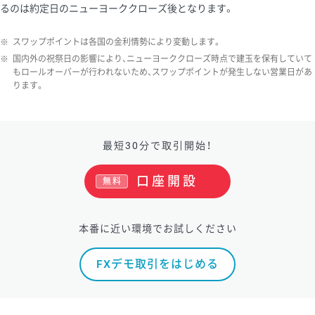
るのは約定日のニューヨーククローズ後となります。
ソ/円は10万通貨単位。
※
スワップポイントは各国の金利情勢により変動します。
※
国内外の祝祭日の影響により、ニューヨーククローズ時点で建玉を保有していて
もロールオーバーが行われないため、スワップポイントが発生しない営業日があ
ります。
最短30分で取引開始！
口座開設
無料
本番に近い環境でお試しください
FXデモ取引をはじめる