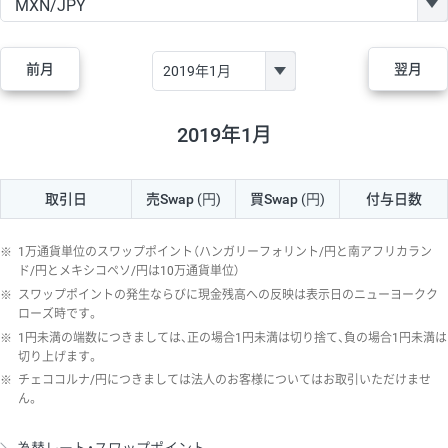
GBP/JPY
170円
86,230円
19.7円
AUD/JPY
106円
44,990円
23.5円
前月
翌月
NZD/JPY
28円
36,920円
7.5円
CAD/JPY
38円
45,810円
8.2円
2019年1月
CHF/JPY
34円
80,440円
4.2円
取引日
売Swap
(円)
買Swap
(円)
付与日数
TRY/JPY
26円
1,400円
185.7円
CZK/JPY
7円
3,060円
22.8円
※
1万通貨単位のスワップポイント（ハンガリーフォリント/円と南アフリカラン
PLN/JPY
35円
17,280円
20.2円
ド/円とメキシコペソ/円は10万通貨単位）
※
スワップポイントの発生ならびに現金残高への反映は表示日のニューヨークク
HUF/JPY
16円
2,090円
76.5円
ローズ時です。
※
1円未満の端数につきましては、正の場合1円未満は切り捨て、負の場合1円未満は
ZAR/JPY
130円
39,680円
32.7円
切り上げます。
MXN/JPY
140円
37,180円
37.6円
※
チェココルナ/円につきましては法人のお客様についてはお取引いただけませ
ん。
EUR/USD
74円
74,270円
9.9円
GBP/USD
4円
86,230円
0.4円