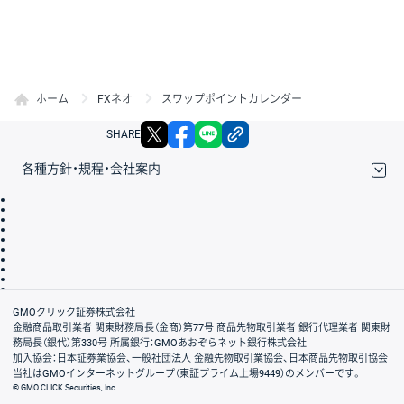
ホーム
FXネオ
スワップポイントカレンダー
X
facebook
LINE
リンクをコピー
SHARE
各種方針・規程・会社案内
取引規程・約款
サイトマップ
その他のご案内
個人情報保護方針
最良執行方針
サイトのご利用について
ディスクレイマー
信託保全
リスク説明
会社案内
GMOクリック証券株式会社
金融商品取引業者 関東財務局長（金商）第77号 商品先物取引業者 銀行代理業者 関東財
務局長（銀代）第330号 所属銀行：GMOあおぞらネット銀行株式会社
加入協会：日本証券業協会、一般社団法人 金融先物取引業協会、日本商品先物取引協会
当社はGMOインターネットグループ（東証プライム上場9449）のメンバーです。
© GMO CLICK Securities, Inc.