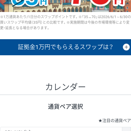
※1万通貨あたり/1日分のスワップポイントです。※「35→70」は2026/6/1～6/30の
買いスワップ平均値（35円）との比較です。※実施期間は今後の市場環境等により変
更・延長となる場合があります。
証拠金1万円で
もらえるスワップは？
証拠金1万円あたりのスワップポイントは、取引の資金効率を示した参
考値です。
CHF/JPY、EUR/USD、GBP/USD、NZD/USD、EUR/GBP、EUR/AUD、
GBP/AUDは売スワップの値です。
カレンダー
1万通貨
証拠金
あたりの
1日の
1万円あたりの
通貨ペア
取引証拠金
スワップ
ポイント
スワップ
ポイント
通貨ペア選択
▲
▼
昇順
降順
昇順
降順
昇順
降順
USD/JPY
154円
65,020円
23.6円
★
注目の通貨ペア
EUR/JPY
75円
74,270円
10円