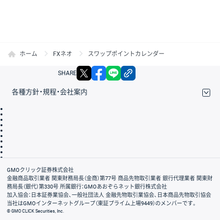
ホーム
FXネオ
スワップポイントカレンダー
X
facebook
LINE
リンクをコピー
SHARE
各種方針・規程・会社案内
取引規程・約款
サイトマップ
その他のご案内
個人情報保護方針
最良執行方針
サイトのご利用について
ディスクレイマー
信託保全
リスク説明
会社案内
GMOクリック証券株式会社
金融商品取引業者 関東財務局長（金商）第77号 商品先物取引業者 銀行代理業者 関東財
務局長（銀代）第330号 所属銀行：GMOあおぞらネット銀行株式会社
加入協会：日本証券業協会、一般社団法人 金融先物取引業協会、日本商品先物取引協会
当社はGMOインターネットグループ（東証プライム上場9449）のメンバーです。
© GMO CLICK Securities, Inc.