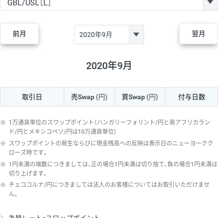
GBP/JPY
170円
86,230円
19.7円
AUD/JPY
106円
44,990円
23.5円
前月
翌月
NZD/JPY
28円
36,920円
7.5円
CAD/JPY
38円
45,810円
8.2円
2020年9月
CHF/JPY
34円
80,440円
4.2円
取引日
売Swap
(円)
買Swap
(円)
付与日数
TRY/JPY
26円
1,400円
185.7円
CZK/JPY
7円
3,060円
22.8円
※
1万通貨単位のスワップポイント（ハンガリーフォリント/円と南アフリカラン
PLN/JPY
35円
17,280円
20.2円
ド/円とメキシコペソ/円は10万通貨単位）
※
スワップポイントの発生ならびに現金残高への反映は表示日のニューヨークク
HUF/JPY
16円
2,090円
76.5円
ローズ時です。
※
1円未満の端数につきましては、正の場合1円未満は切り捨て、負の場合1円未満は
ZAR/JPY
130円
39,680円
32.7円
切り上げます。
MXN/JPY
140円
37,180円
37.6円
※
チェココルナ/円につきましては法人のお客様についてはお取引いただけませ
ん。
EUR/USD
74円
74,270円
9.9円
GBP/USD
4円
86,230円
0.4円