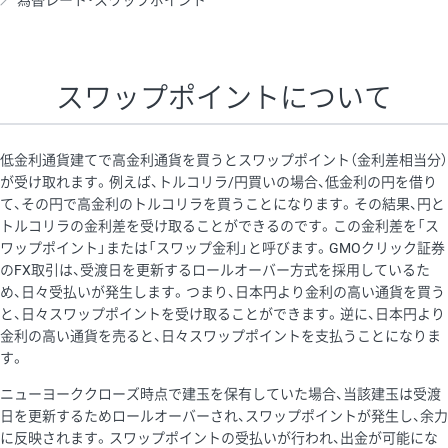
為替レート・スワップポイント
AUD/USD
16円
44,990円
3.5円
NZD/USD
41円
36,920円
11.1円
スワップポイントについて
EUR/GBP
71円
74,270円
9.5円
EUR/AUD
103円
74,270円
13.8円
低金利通貨建てで高金利通貨を買うとスワップポイント（金利差相当分）
GBP/AUD
43円
86,230円
4.9円
が受け取れます。例えば、トルコリラ/円買いの場合、低金利の円を借り
て、その円で高金利のトルコリラを買うことになります。その結果、円と
AUD/NZD
66円
44,990円
14.6円
トルコリラの金利差を受け取ることができるのです。この金利差を「ス
EUR/CHF
111円
74,270円
14.9円
ワップポイント」または「スワップ金利」と呼びます。GMOクリック証券
のFX取引は、受渡日を更新するロールオーバー方式を採用しているた
GBP/CHF
220円
86,230円
25.5円
め、日々受払いが発生します。つまり、日本円より金利の高い通貨を買う
USD/CHF
160円
65,030円
24.6円
と、日々スワップポイントを受け取ることができます。逆に、日本円より
金利の高い通貨を売ると、日々スワップポイントを支払うことになりま
す。
※取引証拠金は同日の当社為替レート（ニューヨーククローズ・
ニューヨーククローズ時点で建玉を保有していた場合、当該建玉は受渡
MIDレート）に基づいて算出。
日を更新するためロールオーバーされ、スワップポイントが発生し、余力
※ハンガリーフォリント/円と南アフリカランド/円とメキシコペ
に反映されます。スワップポイントの受払いが行われ、出金が可能にな
ソ/円は10万通貨単位。