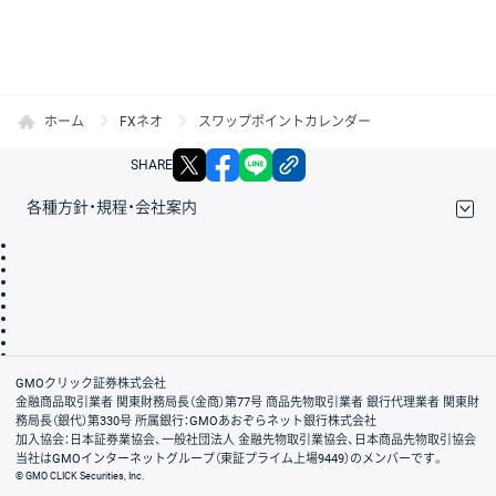
ホーム
FXネオ
スワップポイントカレンダー
X
facebook
LINE
リンクをコピー
SHARE
各種方針・規程・会社案内
取引規程・約款
サイトマップ
その他のご案内
個人情報保護方針
最良執行方針
サイトのご利用について
ディスクレイマー
信託保全
リスク説明
会社案内
GMOクリック証券株式会社
金融商品取引業者 関東財務局長（金商）第77号 商品先物取引業者 銀行代理業者 関東財
務局長（銀代）第330号 所属銀行：GMOあおぞらネット銀行株式会社
加入協会：日本証券業協会、一般社団法人 金融先物取引業協会、日本商品先物取引協会
当社はGMOインターネットグループ（東証プライム上場9449）のメンバーです。
© GMO CLICK Securities, Inc.