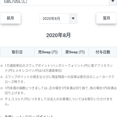
GBP/JPY
170円
86,230円
19.7円
AUD/JPY
106円
44,990円
23.5円
前月
翌月
NZD/JPY
28円
36,920円
7.5円
CAD/JPY
38円
45,810円
8.2円
2020年8月
CHF/JPY
34円
80,440円
4.2円
取引日
売Swap
(円)
買Swap
(円)
付与日数
TRY/JPY
26円
1,400円
185.7円
CZK/JPY
7円
3,060円
22.8円
※
1万通貨単位のスワップポイント（ハンガリーフォリント/円と南アフリカラン
PLN/JPY
35円
17,280円
20.2円
ド/円とメキシコペソ/円は10万通貨単位）
※
スワップポイントの発生ならびに現金残高への反映は表示日のニューヨークク
HUF/JPY
16円
2,090円
76.5円
ローズ時です。
※
1円未満の端数につきましては、正の場合1円未満は切り捨て、負の場合1円未満は
ZAR/JPY
130円
39,680円
32.7円
切り上げます。
MXN/JPY
140円
37,180円
37.6円
※
チェココルナ/円につきましては法人のお客様についてはお取引いただけませ
ん。
EUR/USD
74円
74,270円
9.9円
GBP/USD
4円
86,230円
0.4円