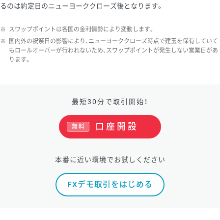
るのは約定日のニューヨーククローズ後となります。
ソ/円は10万通貨単位。
※
スワップポイントは各国の金利情勢により変動します。
※
国内外の祝祭日の影響により、ニューヨーククローズ時点で建玉を保有していて
もロールオーバーが行われないため、スワップポイントが発生しない営業日があ
ります。
最短30分で取引開始！
口座開設
無料
本番に近い環境でお試しください
FXデモ取引をはじめる