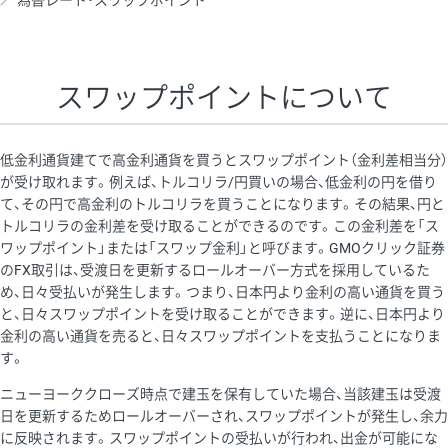
為替レート・スワップポイント
AUD/USD
16円
44,990円
3.5円
NZD/USD
41円
36,920円
11.1円
スワップポイントについて
EUR/GBP
71円
74,270円
9.5円
EUR/AUD
103円
74,270円
13.8円
低金利通貨建てで高金利通貨を買うとスワップポイント（金利差相当分）
GBP/AUD
43円
86,230円
4.9円
が受け取れます。例えば、トルコリラ/円買いの場合、低金利の円を借り
て、その円で高金利のトルコリラを買うことになります。その結果、円と
AUD/NZD
66円
44,990円
14.6円
トルコリラの金利差を受け取ることができるのです。この金利差を「ス
EUR/CHF
111円
74,270円
14.9円
ワップポイント」または「スワップ金利」と呼びます。GMOクリック証券
のFX取引は、受渡日を更新するロールオーバー方式を採用しているた
GBP/CHF
220円
86,230円
25.5円
め、日々受払いが発生します。つまり、日本円より金利の高い通貨を買う
USD/CHF
160円
65,030円
24.6円
と、日々スワップポイントを受け取ることができます。逆に、日本円より
金利の高い通貨を売ると、日々スワップポイントを支払うことになりま
※2026/6/30の当社のスワップポイントおよび、同日の為替レート
す。
に基づいて算出。
ニューヨーククローズ時点で建玉を保有していた場合、当該建玉は受渡
※取引証拠金は同日の当社為替レート（ニューヨーククローズ・
日を更新するためロールオーバーされ、スワップポイントが発生し、余力
MIDレート）に基づいて算出。
に反映されます。スワップポイントの受払いが行われ、出金が可能にな
※ハンガリーフォリント/円と南アフリカランド/円とメキシコペ