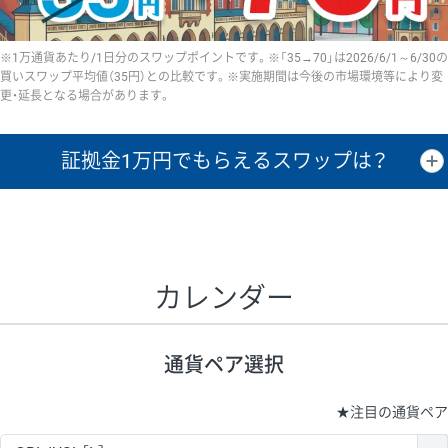
※1万通貨あたり/1日分のスワップポイントです。※「35→70」は2026/6/1～6/30の
買いスワップ平均値（35円）との比較です。※実施期間は今後の市場環境等により変
更・延長となる場合があります。
証拠金1万円で
もらえるスワップは？
証拠金1万円あたりのスワップポイントは、取引の資金効率を示した参
考値です。
CHF/JPY、EUR/USD、GBP/USD、NZD/USD、EUR/GBP、EUR/AUD、
GBP/AUDは売スワップの値です。
カレンダー
1万通貨
証拠金
あたりの
1日の
1万円あたりの
通貨ペア
取引証拠金
スワップ
ポイント
スワップ
ポイント
通貨ペア選択
▲
▼
昇順
降順
昇順
降順
昇順
降順
USD/JPY
154円
65,020円
23.6円
★
注目の通貨ペア
EUR/JPY
75円
74,270円
10円