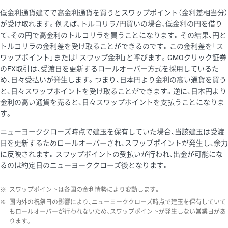
低金利通貨建てで高金利通貨を買うとスワップポイント（金利差相当分）
が受け取れます。例えば、トルコリラ/円買いの場合、低金利の円を借り
て、その円で高金利のトルコリラを買うことになります。その結果、円と
トルコリラの金利差を受け取ることができるのです。この金利差を「ス
ワップポイント」または「スワップ金利」と呼びます。GMOクリック証券
のFX取引は、受渡日を更新するロールオーバー方式を採用しているた
め、日々受払いが発生します。つまり、日本円より金利の高い通貨を買う
と、日々スワップポイントを受け取ることができます。逆に、日本円より
金利の高い通貨を売ると、日々スワップポイントを支払うことになりま
す。
ニューヨーククローズ時点で建玉を保有していた場合、当該建玉は受渡
日を更新するためロールオーバーされ、スワップポイントが発生し、余力
に反映されます。スワップポイントの受払いが行われ、出金が可能にな
るのは約定日のニューヨーククローズ後となります。
※
スワップポイントは各国の金利情勢により変動します。
※
国内外の祝祭日の影響により、ニューヨーククローズ時点で建玉を保有していて
もロールオーバーが行われないため、スワップポイントが発生しない営業日があ
ります。