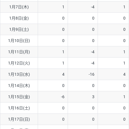
1月7日(木)
1
-4
1
AUD/USD
16円
44,990円
3.5円
1月8日(金)
0
0
0
NZD/USD
41円
36,920円
11.1円
1月9日(土)
0
0
0
EUR/GBP
71円
74,270円
9.5円
EUR/AUD
103円
74,270円
13.8円
1月10日(日)
0
0
0
GBP/AUD
43円
86,230円
4.9円
1月11日(月)
1
-4
1
AUD/NZD
66円
44,990円
14.6円
1月12日(火)
1
-4
1
EUR/CHF
111円
74,270円
14.9円
1月13日(水)
4
-16
4
GBP/CHF
220円
86,230円
25.5円
1月14日(木)
0
0
0
USD/CHF
160円
65,030円
24.6円
1月15日(金)
-6
3
1
※2026/6/30の当社のスワップポイントおよび、同日の為替レート
1月16日(土)
0
0
0
に基づいて算出。
※取引証拠金は同日の当社為替レート（ニューヨーククローズ・
1月17日(日)
0
0
0
MIDレート）に基づいて算出。
※ハンガリーフォリント/円と南アフリカランド/円とメキシコペ