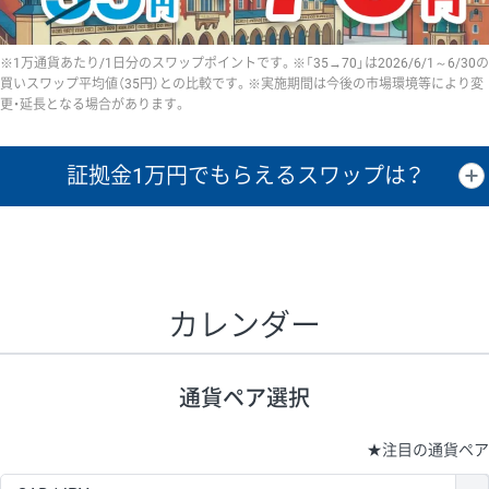
※1万通貨あたり/1日分のスワップポイントです。※「35→70」は2026/6/1～6/30の
買いスワップ平均値（35円）との比較です。※実施期間は今後の市場環境等により変
更・延長となる場合があります。
証拠金1万円で
もらえるスワップは？
証拠金1万円あたりのスワップポイントは、取引の資金効率を示した参
考値です。
CHF/JPY、EUR/USD、GBP/USD、NZD/USD、EUR/GBP、EUR/AUD、
GBP/AUDは売スワップの値です。
カレンダー
1万通貨
証拠金
あたりの
1日の
1万円あたりの
通貨ペア
取引証拠金
スワップ
ポイント
スワップ
ポイント
通貨ペア選択
▲
▼
昇順
降順
昇順
降順
昇順
降順
USD/JPY
154円
65,020円
23.6円
★
注目の通貨ペア
EUR/JPY
75円
74,270円
10円