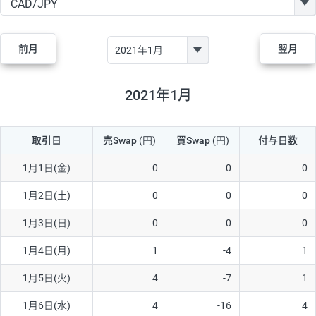
GBP/JPY
170円
86,230円
19.7円
AUD/JPY
106円
44,990円
23.5円
前月
翌月
NZD/JPY
28円
36,920円
7.5円
CAD/JPY
38円
45,810円
8.2円
2021年1月
CHF/JPY
34円
80,440円
4.2円
取引日
売Swap
(円)
買Swap
(円)
付与日数
TRY/JPY
26円
1,400円
185.7円
CZK/JPY
7円
3,060円
22.8円
1月1日(金)
0
0
0
PLN/JPY
35円
17,280円
20.2円
1月2日(土)
0
0
0
HUF/JPY
16円
2,090円
76.5円
1月3日(日)
0
0
0
ZAR/JPY
130円
39,680円
32.7円
1月4日(月)
1
-4
1
MXN/JPY
140円
37,180円
37.6円
1月5日(火)
4
-7
1
EUR/USD
74円
74,270円
9.9円
1月6日(水)
4
-16
4
GBP/USD
4円
86,230円
0.4円