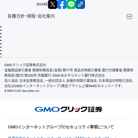
X
facebook
LINE
リンクをコピー
SHARE
各種方針・規程・会社案内
取引規程・約款
サイトマップ
その他のご案内
個人情報保護方針
最良執行方針
サイトのご利用について
ディスクレイマー
信託保全
リスク説明
会社案内
GMOクリック証券株式会社
金融商品取引業者 関東財務局長（金商）第77号 商品先物取引業者 銀行代理業者 関東財
務局長（銀代）第330号 所属銀行：GMOあおぞらネット銀行株式会社
加入協会：日本証券業協会、一般社団法人 金融先物取引業協会、日本商品先物取引協会
当社はGMOインターネットグループ（東証プライム上場9449）のメンバーです。
© GMO CLICK Securities, Inc.
GMOインターネットグループのセキュリティ事業について