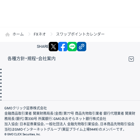
ホーム
FXネオ
スワップポイントカレンダー
X
facebook
LINE
リンクをコピー
SHARE
各種方針・規程・会社案内
取引規程・約款
サイトマップ
その他のご案内
個人情報保護方針
最良執行方針
サイトのご利用について
ディスクレイマー
信託保全
リスク説明
会社案内
GMOクリック証券株式会社
金融商品取引業者 関東財務局長（金商）第77号 商品先物取引業者 銀行代理業者 関東財
務局長（銀代）第330号 所属銀行：GMOあおぞらネット銀行株式会社
加入協会：日本証券業協会、一般社団法人 金融先物取引業協会、日本商品先物取引協会
当社はGMOインターネットグループ（東証プライム上場9449）のメンバーです。
© GMO CLICK Securities, Inc.