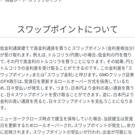
為替レート・スワップポイント
AUD/USD
16円
44,990円
3.5円
NZD/USD
41円
36,920円
11.1円
スワップポイントについて
EUR/GBP
71円
74,270円
9.5円
EUR/AUD
103円
74,270円
13.8円
低金利通貨建てで高金利通貨を買うとスワップポイント（金利差相当分）
GBP/AUD
43円
86,230円
4.9円
が受け取れます。例えば、トルコリラ/円買いの場合、低金利の円を借り
て、その円で高金利のトルコリラを買うことになります。その結果、円と
AUD/NZD
66円
44,990円
14.6円
トルコリラの金利差を受け取ることができるのです。この金利差を「ス
EUR/CHF
111円
74,270円
14.9円
ワップポイント」または「スワップ金利」と呼びます。GMOクリック証券
のFX取引は、受渡日を更新するロールオーバー方式を採用しているた
GBP/CHF
220円
86,230円
25.5円
め、日々受払いが発生します。つまり、日本円より金利の高い通貨を買う
USD/CHF
160円
65,030円
24.6円
と、日々スワップポイントを受け取ることができます。逆に、日本円より
金利の高い通貨を売ると、日々スワップポイントを支払うことになりま
す。
※取引証拠金は同日の当社為替レート（ニューヨーククローズ・
ニューヨーククローズ時点で建玉を保有していた場合、当該建玉は受渡
MIDレート）に基づいて算出。
日を更新するためロールオーバーされ、スワップポイントが発生し、余力
※ハンガリーフォリント/円と南アフリカランド/円とメキシコペ
に反映されます。スワップポイントの受払いが行われ、出金が可能にな
ソ/円は10万通貨単位。