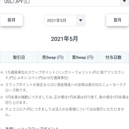
GBP/JPY
170円
86,230円
19.7円
AUD/JPY
106円
44,990円
23.5円
前月
翌月
NZD/JPY
28円
36,920円
7.5円
CAD/JPY
38円
45,810円
8.2円
2021年5月
CHF/JPY
34円
80,440円
4.2円
取引日
売Swap
(円)
買Swap
(円)
付与日数
TRY/JPY
26円
1,400円
185.7円
CZK/JPY
7円
3,060円
22.8円
※
1万通貨単位のスワップポイント（ハンガリーフォリント/円と南アフリカラン
PLN/JPY
35円
17,280円
20.2円
ド/円とメキシコペソ/円は10万通貨単位）
※
スワップポイントの発生ならびに現金残高への反映は表示日のニューヨークク
HUF/JPY
16円
2,090円
76.5円
ローズ時です。
※
1円未満の端数につきましては、正の場合1円未満は切り捨て、負の場合1円未満は
ZAR/JPY
130円
39,680円
32.7円
切り上げます。
MXN/JPY
140円
37,180円
37.6円
※
チェココルナ/円につきましては法人のお客様についてはお取引いただけませ
ん。
EUR/USD
74円
74,270円
9.9円
GBP/USD
4円
86,230円
0.4円