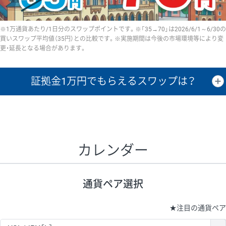
※1万通貨あたり/1日分のスワップポイントです。※「35→70」は2026/6/1～6/30の
買いスワップ平均値（35円）との比較です。※実施期間は今後の市場環境等により変
更・延長となる場合があります。
証拠金1万円で
もらえるスワップは？
証拠金1万円あたりのスワップポイントは、取引の資金効率を示した参
考値です。
CHF/JPY、EUR/USD、GBP/USD、NZD/USD、EUR/GBP、EUR/AUD、
GBP/AUDは売スワップの値です。
カレンダー
1万通貨
証拠金
あたりの
1日の
1万円あたりの
通貨ペア
取引証拠金
スワップ
ポイント
スワップ
ポイント
通貨ペア選択
▲
▼
昇順
降順
昇順
降順
昇順
降順
USD/JPY
154円
65,020円
23.6円
★
注目の通貨ペア
EUR/JPY
75円
74,270円
10円