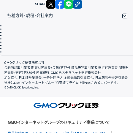
X
facebook
LINE
リンクをコピー
SHARE
各種方針・規程・会社案内
取引規程・約款
サイトマップ
その他のご案内
個人情報保護方針
最良執行方針
サイトのご利用について
ディスクレイマー
信託保全
リスク説明
会社案内
GMOクリック証券株式会社
金融商品取引業者 関東財務局長（金商）第77号 商品先物取引業者 銀行代理業者 関東財
務局長（銀代）第330号 所属銀行：GMOあおぞらネット銀行株式会社
加入協会：日本証券業協会、一般社団法人 金融先物取引業協会、日本商品先物取引協会
当社はGMOインターネットグループ（東証プライム上場9449）のメンバーです。
© GMO CLICK Securities, Inc.
GMOインターネットグループのセキュリティ事業について