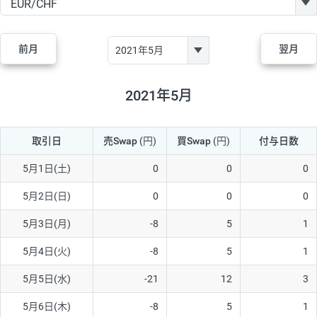
GBP/JPY
170円
86,230円
19.7円
AUD/JPY
106円
44,990円
23.5円
前月
翌月
NZD/JPY
28円
36,920円
7.5円
CAD/JPY
38円
45,810円
8.2円
2021年5月
CHF/JPY
34円
80,440円
4.2円
取引日
売Swap
(円)
買Swap
(円)
付与日数
TRY/JPY
26円
1,400円
185.7円
CZK/JPY
7円
3,060円
22.8円
5月1日(土)
0
0
0
PLN/JPY
35円
17,280円
20.2円
5月2日(日)
0
0
0
HUF/JPY
16円
2,090円
76.5円
5月3日(月)
-8
5
1
ZAR/JPY
130円
39,680円
32.7円
5月4日(火)
-8
5
1
MXN/JPY
140円
37,180円
37.6円
5月5日(水)
-21
12
3
EUR/USD
74円
74,270円
9.9円
5月6日(木)
-8
5
1
GBP/USD
4円
86,230円
0.4円