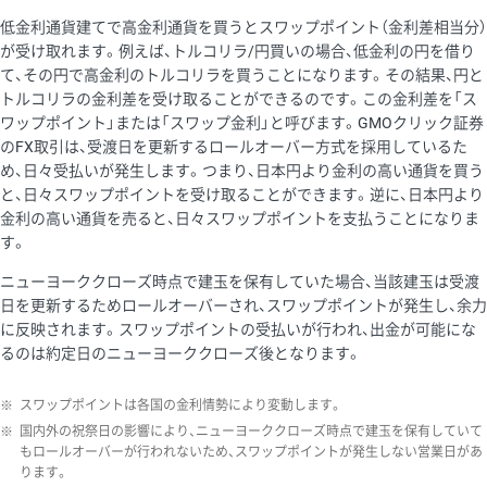
低金利通貨建てで高金利通貨を買うとスワップポイント（金利差相当分）
が受け取れます。例えば、トルコリラ/円買いの場合、低金利の円を借り
て、その円で高金利のトルコリラを買うことになります。その結果、円と
トルコリラの金利差を受け取ることができるのです。この金利差を「ス
ワップポイント」または「スワップ金利」と呼びます。GMOクリック証券
のFX取引は、受渡日を更新するロールオーバー方式を採用しているた
め、日々受払いが発生します。つまり、日本円より金利の高い通貨を買う
と、日々スワップポイントを受け取ることができます。逆に、日本円より
金利の高い通貨を売ると、日々スワップポイントを支払うことになりま
す。
ニューヨーククローズ時点で建玉を保有していた場合、当該建玉は受渡
日を更新するためロールオーバーされ、スワップポイントが発生し、余力
に反映されます。スワップポイントの受払いが行われ、出金が可能にな
るのは約定日のニューヨーククローズ後となります。
※
スワップポイントは各国の金利情勢により変動します。
※
国内外の祝祭日の影響により、ニューヨーククローズ時点で建玉を保有していて
もロールオーバーが行われないため、スワップポイントが発生しない営業日があ
ります。