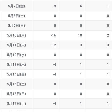
5月7日(金)
-9
6
1
AUD/USD
16円
44,990円
3.5円
5月8日(土)
0
0
0
NZD/USD
41円
36,920円
11.1円
5月9日(日)
0
0
0
EUR/GBP
71円
74,270円
9.5円
EUR/AUD
103円
74,270円
13.8円
5月10日(月)
-16
10
2
GBP/AUD
43円
86,230円
4.9円
5月11日(火)
-12
3
3
AUD/NZD
66円
44,990円
14.6円
5月12日(水)
0
0
0
EUR/CHF
111円
74,270円
14.9円
5月13日(木)
-4
1
1
GBP/CHF
220円
86,230円
25.5円
5月14日(金)
-4
1
1
USD/CHF
160円
65,030円
24.6円
5月15日(土)
0
0
0
5月16日(日)
0
0
0
※取引証拠金は同日の当社為替レート（ニューヨーククローズ・
MIDレート）に基づいて算出。
5月17日(月)
-4
1
1
※ハンガリーフォリント/円と南アフリカランド/円とメキシコペ
ソ/円は10万通貨単位。