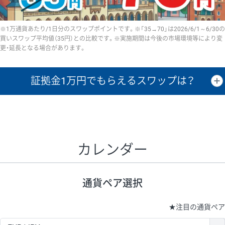
※1万通貨あたり/1日分のスワップポイントです。※「35→70」は2026/6/1～6/30の
買いスワップ平均値（35円）との比較です。※実施期間は今後の市場環境等により変
更・延長となる場合があります。
証拠金1万円で
もらえるスワップは？
証拠金1万円あたりのスワップポイントは、取引の資金効率を示した参
考値です。
CHF/JPY、EUR/USD、GBP/USD、NZD/USD、EUR/GBP、EUR/AUD、
GBP/AUDは売スワップの値です。
カレンダー
1万通貨
証拠金
あたりの
1日の
1万円あたりの
通貨ペア
取引証拠金
スワップ
ポイント
スワップ
ポイント
通貨ペア選択
▲
▼
昇順
降順
昇順
降順
昇順
降順
USD/JPY
154円
65,020円
23.6円
★
注目の通貨ペア
EUR/JPY
75円
74,270円
10円