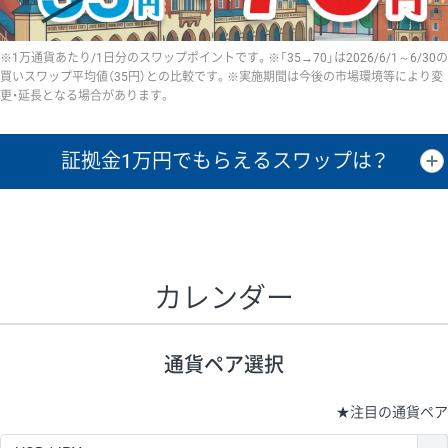
※1万通貨あたり/1日分のスワップポイントです。※「35→70」は2026/6/1～6/30の
買いスワップ平均値（35円）との比較です。※実施期間は今後の市場環境等により変
更・延長となる場合があります。
証拠金1万円で
もらえるスワップは？
証拠金1万円あたりのスワップポイントは、取引の資金効率を示した参
考値です。
CHF/JPY、EUR/USD、GBP/USD、NZD/USD、EUR/GBP、EUR/AUD、
GBP/AUDは売スワップの値です。
カレンダー
1万通貨
証拠金
あたりの
1日の
1万円あたりの
通貨ペア
取引証拠金
スワップ
ポイント
スワップ
ポイント
通貨ペア選択
▲
▼
昇順
降順
昇順
降順
昇順
降順
USD/JPY
154円
65,020円
23.6円
★
注目の通貨ペア
EUR/JPY
75円
74,270円
10円