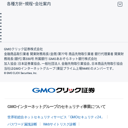
各種方針・規程・会社案内
取引規程・約款
サイトマップ
その他のご案内
個人情報保護方針
最良執行方針
サイトのご利用について
ディスクレイマー
信託保全
リスク説明
会社案内
GMOクリック証券株式会社
金融商品取引業者 関東財務局長（金商）第77号 商品先物取引業者 銀行代理業者 関東財
務局長（銀代）第330号 所属銀行：GMOあおぞらネット銀行株式会社
加入協会：日本証券業協会、一般社団法人 金融先物取引業協会、日本商品先物取引協会
当社はGMOインターネットグループ（東証プライム上場9449）のメンバーです。
© GMO CLICK Securities, Inc.
GMOインターネットグループのセキュリティ事業について
世界初総合ネットセキュリティサービス「GMOセキュリティ24」
パスワード漏洩診断
Webサイトリスク診断