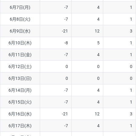
6月7日(月)
-7
4
1
AUD/USD
16円
44,990円
3.5円
6月8日(火)
-7
4
1
NZD/USD
41円
36,920円
11.1円
6月9日(水)
-21
12
3
EUR/GBP
71円
74,270円
9.5円
EUR/AUD
103円
74,270円
13.8円
6月10日(木)
-8
5
1
GBP/AUD
43円
86,230円
4.9円
6月11日(金)
-7
4
1
AUD/NZD
66円
44,990円
14.6円
6月12日(土)
0
0
0
EUR/CHF
111円
74,270円
14.9円
6月13日(日)
0
0
0
GBP/CHF
220円
86,230円
25.5円
6月14日(月)
-7
4
1
USD/CHF
160円
65,030円
24.6円
6月15日(火)
-7
4
1
6月16日(水)
-21
12
3
※取引証拠金は同日の当社為替レート（ニューヨーククローズ・
MIDレート）に基づいて算出。
6月17日(木)
-7
4
1
※ハンガリーフォリント/円と南アフリカランド/円とメキシコペ
ソ/円は10万通貨単位。