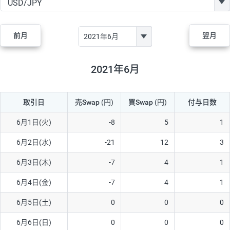
GBP/JPY
170円
86,230円
19.7円
AUD/JPY
106円
44,990円
23.5円
前月
翌月
NZD/JPY
28円
36,920円
7.5円
CAD/JPY
38円
45,810円
8.2円
2021年6月
CHF/JPY
34円
80,440円
4.2円
取引日
売Swap
(円)
買Swap
(円)
付与日数
TRY/JPY
26円
1,400円
185.7円
CZK/JPY
7円
3,060円
22.8円
6月1日(火)
-8
5
1
PLN/JPY
35円
17,280円
20.2円
6月2日(水)
-21
12
3
HUF/JPY
16円
2,090円
76.5円
6月3日(木)
-7
4
1
ZAR/JPY
130円
39,680円
32.7円
6月4日(金)
-7
4
1
MXN/JPY
140円
37,180円
37.6円
6月5日(土)
0
0
0
EUR/USD
74円
74,270円
9.9円
6月6日(日)
0
0
0
GBP/USD
4円
86,230円
0.4円