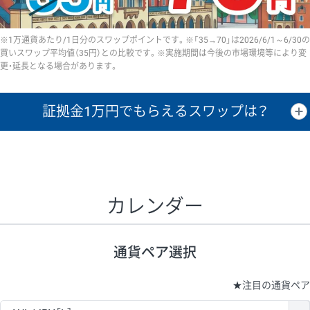
※1万通貨あたり/1日分のスワップポイントです。※「35→70」は2026/6/1～6/30の
買いスワップ平均値（35円）との比較です。※実施期間は今後の市場環境等により変
更・延長となる場合があります。
証拠金1万円で
もらえるスワップは？
証拠金1万円あたりのスワップポイントは、取引の資金効率を示した参
考値です。
CHF/JPY、EUR/USD、GBP/USD、NZD/USD、EUR/GBP、EUR/AUD、
GBP/AUDは売スワップの値です。
カレンダー
1万通貨
証拠金
あたりの
1日の
1万円あたりの
通貨ペア
取引証拠金
スワップ
ポイント
スワップ
ポイント
通貨ペア選択
▲
▼
昇順
降順
昇順
降順
昇順
降順
USD/JPY
154円
65,020円
23.6円
★
注目の通貨ペア
EUR/JPY
75円
74,270円
10円