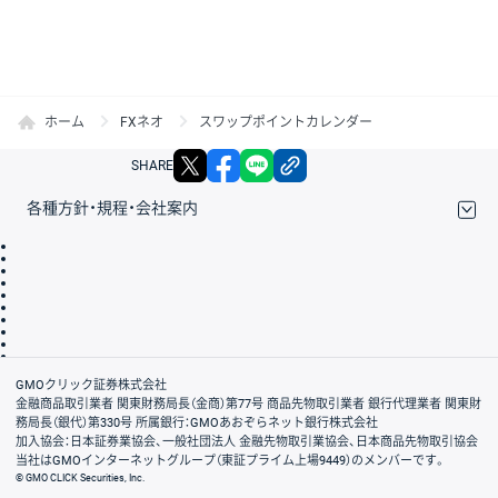
ホーム
FXネオ
スワップポイントカレンダー
X
facebook
LINE
リンクをコピー
SHARE
各種方針・規程・会社案内
取引規程・約款
サイトマップ
その他のご案内
個人情報保護方針
最良執行方針
サイトのご利用について
ディスクレイマー
信託保全
リスク説明
会社案内
GMOクリック証券株式会社
金融商品取引業者 関東財務局長（金商）第77号 商品先物取引業者 銀行代理業者 関東財
務局長（銀代）第330号 所属銀行：GMOあおぞらネット銀行株式会社
加入協会：日本証券業協会、一般社団法人 金融先物取引業協会、日本商品先物取引協会
当社はGMOインターネットグループ（東証プライム上場9449）のメンバーです。
© GMO CLICK Securities, Inc.