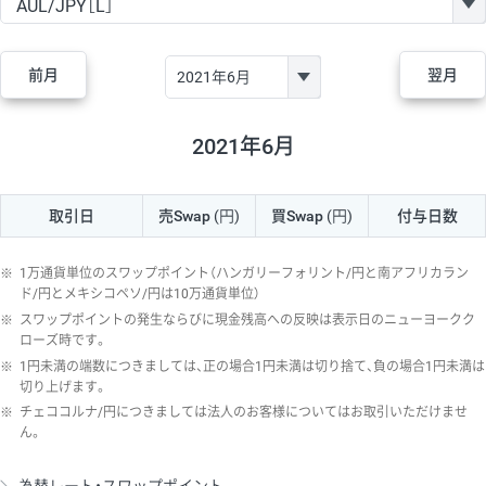
GBP/JPY
170円
86,230円
19.7円
AUD/JPY
106円
44,990円
23.5円
前月
翌月
NZD/JPY
28円
36,920円
7.5円
CAD/JPY
38円
45,810円
8.2円
2021年6月
CHF/JPY
34円
80,440円
4.2円
取引日
売Swap
(円)
買Swap
(円)
付与日数
TRY/JPY
26円
1,400円
185.7円
CZK/JPY
7円
3,060円
22.8円
※
1万通貨単位のスワップポイント（ハンガリーフォリント/円と南アフリカラン
PLN/JPY
35円
17,280円
20.2円
ド/円とメキシコペソ/円は10万通貨単位）
※
スワップポイントの発生ならびに現金残高への反映は表示日のニューヨークク
HUF/JPY
16円
2,090円
76.5円
ローズ時です。
※
1円未満の端数につきましては、正の場合1円未満は切り捨て、負の場合1円未満は
ZAR/JPY
130円
39,680円
32.7円
切り上げます。
MXN/JPY
140円
37,180円
37.6円
※
チェココルナ/円につきましては法人のお客様についてはお取引いただけませ
ん。
EUR/USD
74円
74,270円
9.9円
GBP/USD
4円
86,230円
0.4円