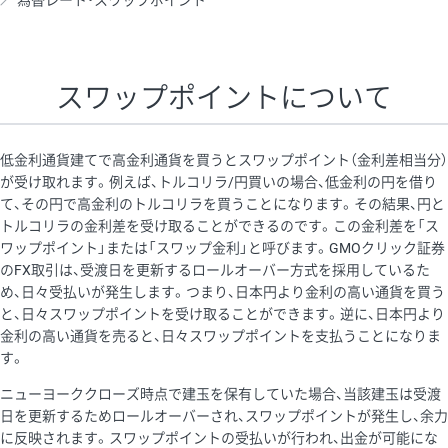
為替レート・スワップポイント
AUD/USD
16円
44,990円
3.5円
NZD/USD
41円
36,920円
11.1円
スワップポイントについて
EUR/GBP
71円
74,270円
9.5円
EUR/AUD
103円
74,270円
13.8円
低金利通貨建てで高金利通貨を買うとスワップポイント（金利差相当分）
GBP/AUD
43円
86,230円
4.9円
が受け取れます。例えば、トルコリラ/円買いの場合、低金利の円を借り
て、その円で高金利のトルコリラを買うことになります。その結果、円と
AUD/NZD
66円
44,990円
14.6円
トルコリラの金利差を受け取ることができるのです。この金利差を「ス
EUR/CHF
111円
74,270円
14.9円
ワップポイント」または「スワップ金利」と呼びます。GMOクリック証券
のFX取引は、受渡日を更新するロールオーバー方式を採用しているた
GBP/CHF
220円
86,230円
25.5円
め、日々受払いが発生します。つまり、日本円より金利の高い通貨を買う
USD/CHF
160円
65,030円
24.6円
と、日々スワップポイントを受け取ることができます。逆に、日本円より
金利の高い通貨を売ると、日々スワップポイントを支払うことになりま
す。
※取引証拠金は同日の当社為替レート（ニューヨーククローズ・
ニューヨーククローズ時点で建玉を保有していた場合、当該建玉は受渡
MIDレート）に基づいて算出。
日を更新するためロールオーバーされ、スワップポイントが発生し、余力
※ハンガリーフォリント/円と南アフリカランド/円とメキシコペ
に反映されます。スワップポイントの受払いが行われ、出金が可能にな
ソ/円は10万通貨単位。