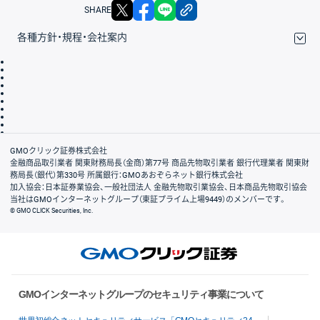
X
facebook
LINE
リンクをコピー
SHARE
各種方針・規程・会社案内
取引規程・約款
サイトマップ
その他のご案内
個人情報保護方針
最良執行方針
サイトのご利用について
ディスクレイマー
信託保全
リスク説明
会社案内
GMOクリック証券株式会社
金融商品取引業者 関東財務局長（金商）第77号 商品先物取引業者 銀行代理業者 関東財
務局長（銀代）第330号 所属銀行：GMOあおぞらネット銀行株式会社
加入協会：日本証券業協会、一般社団法人 金融先物取引業協会、日本商品先物取引協会
当社はGMOインターネットグループ（東証プライム上場9449）のメンバーです。
© GMO CLICK Securities, Inc.
GMOインターネットグループのセキュリティ事業について