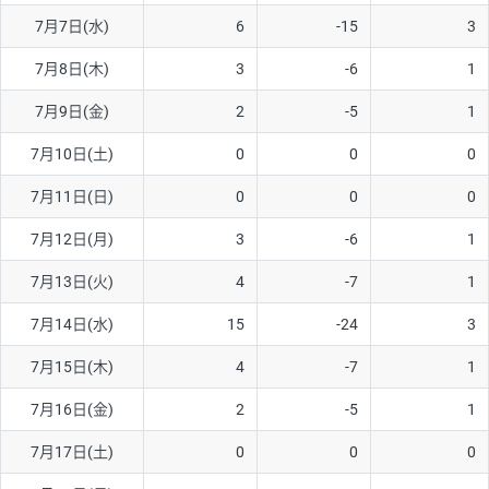
7月7日(水)
6
-15
3
AUD/USD
16円
44,990円
3.5円
7月8日(木)
3
-6
1
NZD/USD
41円
36,920円
11.1円
7月9日(金)
2
-5
1
EUR/GBP
71円
74,270円
9.5円
EUR/AUD
103円
74,270円
13.8円
7月10日(土)
0
0
0
GBP/AUD
43円
86,230円
4.9円
7月11日(日)
0
0
0
AUD/NZD
66円
44,990円
14.6円
7月12日(月)
3
-6
1
EUR/CHF
111円
74,270円
14.9円
7月13日(火)
4
-7
1
GBP/CHF
220円
86,230円
25.5円
7月14日(水)
15
-24
3
USD/CHF
160円
65,030円
24.6円
7月15日(木)
4
-7
1
※2026/6/30の当社のスワップポイントおよび、同日の為替レート
7月16日(金)
2
-5
1
に基づいて算出。
※取引証拠金は同日の当社為替レート（ニューヨーククローズ・
7月17日(土)
0
0
0
MIDレート）に基づいて算出。
※ハンガリーフォリント/円と南アフリカランド/円とメキシコペ