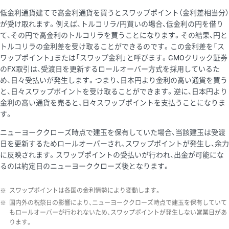
低金利通貨建てで高金利通貨を買うとスワップポイント（金利差相当分）
が受け取れます。例えば、トルコリラ/円買いの場合、低金利の円を借り
て、その円で高金利のトルコリラを買うことになります。その結果、円と
トルコリラの金利差を受け取ることができるのです。この金利差を「ス
ワップポイント」または「スワップ金利」と呼びます。GMOクリック証券
のFX取引は、受渡日を更新するロールオーバー方式を採用しているた
め、日々受払いが発生します。つまり、日本円より金利の高い通貨を買う
と、日々スワップポイントを受け取ることができます。逆に、日本円より
金利の高い通貨を売ると、日々スワップポイントを支払うことになりま
す。
ニューヨーククローズ時点で建玉を保有していた場合、当該建玉は受渡
日を更新するためロールオーバーされ、スワップポイントが発生し、余力
に反映されます。スワップポイントの受払いが行われ、出金が可能にな
るのは約定日のニューヨーククローズ後となります。
※
スワップポイントは各国の金利情勢により変動します。
※
国内外の祝祭日の影響により、ニューヨーククローズ時点で建玉を保有していて
もロールオーバーが行われないため、スワップポイントが発生しない営業日があ
ります。