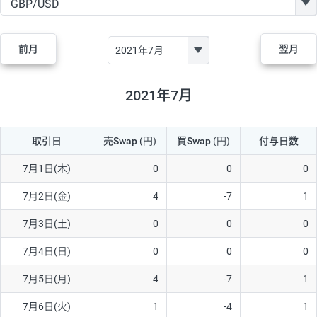
GBP/JPY
170円
86,230円
19.7円
AUD/JPY
106円
44,990円
23.5円
前月
翌月
NZD/JPY
28円
36,920円
7.5円
CAD/JPY
38円
45,810円
8.2円
2021年7月
CHF/JPY
34円
80,440円
4.2円
取引日
売Swap
(円)
買Swap
(円)
付与日数
TRY/JPY
26円
1,400円
185.7円
CZK/JPY
7円
3,060円
22.8円
7月1日(木)
0
0
0
PLN/JPY
35円
17,280円
20.2円
7月2日(金)
4
-7
1
HUF/JPY
16円
2,090円
76.5円
7月3日(土)
0
0
0
ZAR/JPY
130円
39,680円
32.7円
7月4日(日)
0
0
0
MXN/JPY
140円
37,180円
37.6円
7月5日(月)
4
-7
1
EUR/USD
74円
74,270円
9.9円
7月6日(火)
1
-4
1
GBP/USD
4円
86,230円
0.4円