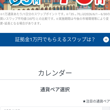
※1万通貨あたり/1日分のスワップポイントです。※「35→70」は2026/6/1～6/30の
買いスワップ平均値（35円）との比較です。※実施期間は今後の市場環境等により変
更・延長となる場合があります。
証拠金1万円で
もらえるスワップは？
証拠金1万円あたりのスワップポイントは、取引の資金効率を示した参
考値です。
CHF/JPY、EUR/USD、GBP/USD、NZD/USD、EUR/GBP、EUR/AUD、
GBP/AUDは売スワップの値です。
カレンダー
1万通貨
証拠金
あたりの
1日の
1万円あたりの
通貨ペア
取引証拠金
スワップ
ポイント
スワップ
ポイント
通貨ペア選択
▲
▼
昇順
降順
昇順
降順
昇順
降順
USD/JPY
154円
65,020円
23.6円
★
注目の通貨ペア
EUR/JPY
75円
74,270円
10円