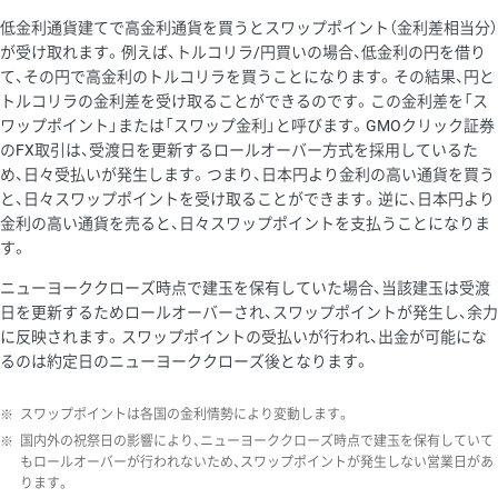
低金利通貨建てで高金利通貨を買うとスワップポイント（金利差相当分）
が受け取れます。例えば、トルコリラ/円買いの場合、低金利の円を借り
て、その円で高金利のトルコリラを買うことになります。その結果、円と
トルコリラの金利差を受け取ることができるのです。この金利差を「ス
ワップポイント」または「スワップ金利」と呼びます。GMOクリック証券
のFX取引は、受渡日を更新するロールオーバー方式を採用しているた
め、日々受払いが発生します。つまり、日本円より金利の高い通貨を買う
と、日々スワップポイントを受け取ることができます。逆に、日本円より
金利の高い通貨を売ると、日々スワップポイントを支払うことになりま
す。
ニューヨーククローズ時点で建玉を保有していた場合、当該建玉は受渡
日を更新するためロールオーバーされ、スワップポイントが発生し、余力
に反映されます。スワップポイントの受払いが行われ、出金が可能にな
るのは約定日のニューヨーククローズ後となります。
※
スワップポイントは各国の金利情勢により変動します。
※
国内外の祝祭日の影響により、ニューヨーククローズ時点で建玉を保有していて
もロールオーバーが行われないため、スワップポイントが発生しない営業日があ
ります。