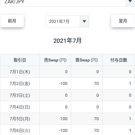
GBP/JPY
170円
86,230円
19.7円
AUD/JPY
106円
44,990円
23.5円
前月
翌月
NZD/JPY
28円
36,920円
7.5円
CAD/JPY
38円
45,810円
8.2円
2021年7月
CHF/JPY
34円
80,440円
4.2円
取引日
売Swap
(円)
買Swap
(円)
付与日数
TRY/JPY
26円
1,400円
185.7円
CZK/JPY
7円
3,060円
22.8円
7月1日(木)
0
0
0
PLN/JPY
35円
17,280円
20.2円
7月2日(金)
-100
70
1
HUF/JPY
16円
2,090円
76.5円
7月3日(土)
0
0
0
ZAR/JPY
130円
39,680円
32.7円
7月4日(日)
0
0
0
MXN/JPY
140円
37,180円
37.6円
7月5日(月)
-100
70
1
EUR/USD
74円
74,270円
9.9円
7月6日(火)
-100
70
1
GBP/USD
4円
86,230円
0.4円