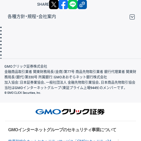
X
facebook
LINE
リンクをコピー
SHARE
各種方針・規程・会社案内
取引規程・約款
サイトマップ
その他のご案内
個人情報保護方針
最良執行方針
サイトのご利用について
ディスクレイマー
信託保全
リスク説明
会社案内
GMOクリック証券株式会社
金融商品取引業者 関東財務局長（金商）第77号 商品先物取引業者 銀行代理業者 関東財
務局長（銀代）第330号 所属銀行：GMOあおぞらネット銀行株式会社
加入協会：日本証券業協会、一般社団法人 金融先物取引業協会、日本商品先物取引協会
当社はGMOインターネットグループ（東証プライム上場9449）のメンバーです。
© GMO CLICK Securities, Inc.
GMOインターネットグループのセキュリティ事業について