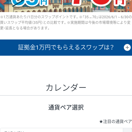
※1万通貨あたり/1日分のスワップポイントです。※「35→70」は2026/6/1～6/30の
買いスワップ平均値（35円）との比較です。※実施期間は今後の市場環境等により変
更・延長となる場合があります。
証拠金1万円で
もらえるスワップは？
証拠金1万円あたりのスワップポイントは、取引の資金効率を示した参
考値です。
CHF/JPY、EUR/USD、GBP/USD、NZD/USD、EUR/GBP、EUR/AUD、
GBP/AUDは売スワップの値です。
カレンダー
1万通貨
証拠金
あたりの
1日の
1万円あたりの
通貨ペア
取引証拠金
スワップ
ポイント
スワップ
ポイント
通貨ペア選択
▲
▼
昇順
降順
昇順
降順
昇順
降順
USD/JPY
154円
65,020円
23.6円
★
注目の通貨ペア
EUR/JPY
75円
74,270円
10円