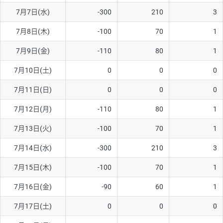
7月7日(水)
-300
210
3
AUD/USD
16円
44,990円
3.5円
7月8日(木)
-100
70
1
NZD/USD
41円
36,920円
11.1円
7月9日(金)
-110
80
1
EUR/GBP
71円
74,270円
9.5円
EUR/AUD
103円
74,270円
13.8円
7月10日(土)
0
0
0
GBP/AUD
43円
86,230円
4.9円
7月11日(日)
0
0
0
AUD/NZD
66円
44,990円
14.6円
7月12日(月)
-110
80
1
EUR/CHF
111円
74,270円
14.9円
7月13日(火)
-100
70
1
GBP/CHF
220円
86,230円
25.5円
7月14日(水)
-300
210
3
USD/CHF
160円
65,030円
24.6円
7月15日(木)
-100
70
1
※2026/6/30の当社のスワップポイントおよび、同日の為替レート
7月16日(金)
-90
60
1
に基づいて算出。
※取引証拠金は同日の当社為替レート（ニューヨーククローズ・
7月17日(土)
0
0
0
MIDレート）に基づいて算出。
※ハンガリーフォリント/円と南アフリカランド/円とメキシコペ