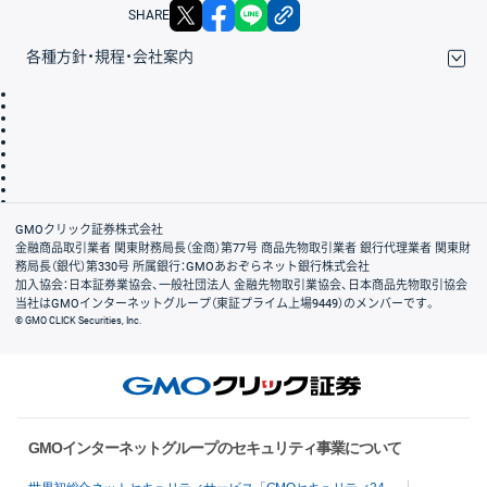
X
facebook
LINE
リンクをコピー
SHARE
各種方針・規程・会社案内
取引規程・約款
サイトマップ
その他のご案内
個人情報保護方針
最良執行方針
サイトのご利用について
ディスクレイマー
信託保全
リスク説明
会社案内
GMOクリック証券株式会社
金融商品取引業者 関東財務局長（金商）第77号 商品先物取引業者 銀行代理業者 関東財
務局長（銀代）第330号 所属銀行：GMOあおぞらネット銀行株式会社
加入協会：日本証券業協会、一般社団法人 金融先物取引業協会、日本商品先物取引協会
当社はGMOインターネットグループ（東証プライム上場9449）のメンバーです。
© GMO CLICK Securities, Inc.
GMOインターネットグループのセキュリティ事業について