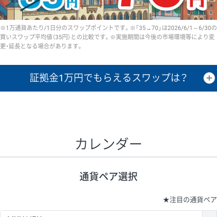
※1万通貨あたり/1日分のスワップポイントです。※「35→70」は2026/6/1～6/30の
買いスワップ平均値（35円）との比較です。※実施期間は今後の市場環境等により変
更・延長となる場合があります。
証拠金1万円で
もらえるスワップは？
証拠金1万円あたりのスワップポイントは、取引の資金効率を示した参
考値です。
CHF/JPY、EUR/USD、GBP/USD、NZD/USD、EUR/GBP、EUR/AUD、
GBP/AUDは売スワップの値です。
カレンダー
1万通貨
証拠金
あたりの
1日の
1万円あたりの
通貨ペア
取引証拠金
スワップ
ポイント
スワップ
ポイント
通貨ペア選択
▲
▼
昇順
降順
昇順
降順
昇順
降順
USD/JPY
154円
65,020円
23.6円
★
注目の通貨ペア
EUR/JPY
75円
74,270円
10円