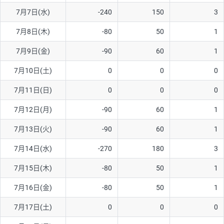
7月7日(水)
-240
150
3
AUD/USD
16円
44,990円
3.5円
7月8日(木)
-80
50
1
NZD/USD
41円
36,920円
11.1円
7月9日(金)
-90
60
1
EUR/GBP
71円
74,270円
9.5円
EUR/AUD
103円
74,270円
13.8円
7月10日(土)
0
0
0
GBP/AUD
43円
86,230円
4.9円
7月11日(日)
0
0
0
AUD/NZD
66円
44,990円
14.6円
7月12日(月)
-90
60
1
EUR/CHF
111円
74,270円
14.9円
7月13日(火)
-90
60
1
GBP/CHF
220円
86,230円
25.5円
7月14日(水)
-270
180
3
USD/CHF
160円
65,030円
24.6円
7月15日(木)
-80
50
1
※2026/6/30の当社のスワップポイントおよび、同日の為替レート
7月16日(金)
-80
50
1
に基づいて算出。
※取引証拠金は同日の当社為替レート（ニューヨーククローズ・
7月17日(土)
0
0
0
MIDレート）に基づいて算出。
※ハンガリーフォリント/円と南アフリカランド/円とメキシコペ