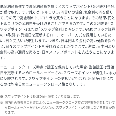
低金利通貨建てで高金利通貨を買うとスワップポイント（金利差相当分）
が受け取れます。例えば、トルコリラ/円買いの場合、低金利の円を借り
て、その円で高金利のトルコリラを買うことになります。その結果、円と
トルコリラの金利差を受け取ることができるのです。この金利差を「ス
ワップポイント」または「スワップ金利」と呼びます。GMOクリック証券
のFX取引は、受渡日を更新するロールオーバー方式を採用しているた
め、日々受払いが発生します。つまり、日本円より金利の高い通貨を買う
と、日々スワップポイントを受け取ることができます。逆に、日本円より
金利の高い通貨を売ると、日々スワップポイントを支払うことになりま
す。
ニューヨーククローズ時点で建玉を保有していた場合、当該建玉は受渡
日を更新するためロールオーバーされ、スワップポイントが発生し、余力
に反映されます。スワップポイントの受払いが行われ、出金が可能にな
るのは約定日のニューヨーククローズ後となります。
※
スワップポイントは各国の金利情勢により変動します。
※
国内外の祝祭日の影響により、ニューヨーククローズ時点で建玉を保有していて
もロールオーバーが行われないため、スワップポイントが発生しない営業日があ
ります。