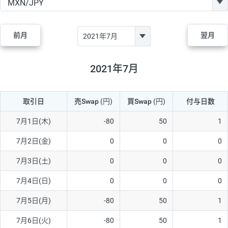
GBP/JPY
170円
86,230円
19.7円
AUD/JPY
106円
44,990円
23.5円
前月
翌月
NZD/JPY
28円
36,920円
7.5円
CAD/JPY
38円
45,810円
8.2円
2021年7月
CHF/JPY
34円
80,440円
4.2円
取引日
売Swap
(円)
買Swap
(円)
付与日数
TRY/JPY
26円
1,400円
185.7円
CZK/JPY
7円
3,060円
22.8円
7月1日(木)
-80
50
1
PLN/JPY
35円
17,280円
20.2円
7月2日(金)
0
0
0
HUF/JPY
16円
2,090円
76.5円
7月3日(土)
0
0
0
ZAR/JPY
130円
39,680円
32.7円
7月4日(日)
0
0
0
MXN/JPY
140円
37,180円
37.6円
7月5日(月)
-80
50
1
EUR/USD
74円
74,270円
9.9円
7月6日(火)
-80
50
1
GBP/USD
4円
86,230円
0.4円